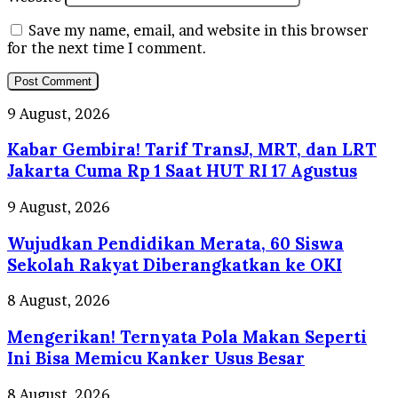
Save my name, email, and website in this browser
for the next time I comment.
Kabar
9 August, 2026
Gembira!
Kabar Gembira! Tarif TransJ, MRT, dan LRT
Tarif
TransJ,
Jakarta Cuma Rp 1 Saat HUT RI 17 Agustus
MRT,
dan
Wujudkan
9 August, 2026
LRT
Pendidikan
Jakarta
Wujudkan Pendidikan Merata, 60 Siswa
Merata,
Cuma
60
Sekolah Rakyat Diberangkatkan ke OKI
Rp
Siswa
1
Sekolah
Mengerikan!
8 August, 2026
Saat
Rakyat
Ternyata
HUT
Diberangkatkan
Mengerikan! Ternyata Pola Makan Seperti
Pola
RI
ke
Makan
Ini Bisa Memicu Kanker Usus Besar
17
OKI
Seperti
Agustus
Ini
Banyak
8 August, 2026