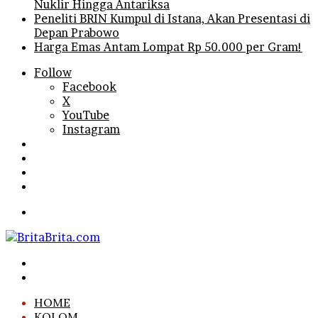
Nuklir Hingga Antariksa
Peneliti BRIN Kumpul di Istana, Akan Presentasi di
Depan Prabowo
Harga Emas Antam Lompat Rp 50.000 per Gram!
Follow
Facebook
X
YouTube
Instagram
Log
In
Random
Article
Sidebar
Search
for
Menu
Search
for
Log
In
HOME
KOLOM