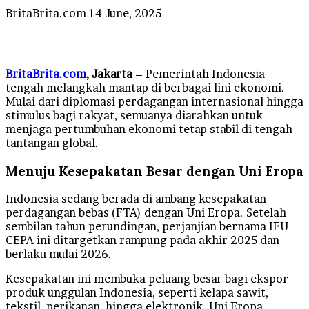
Send
BritaBrita.com
14 June, 2025
an
email
BritaBrita.com
, Jakarta
– Pemerintah Indonesia
tengah melangkah mantap di berbagai lini ekonomi.
Mulai dari diplomasi perdagangan internasional hingga
stimulus bagi rakyat, semuanya diarahkan untuk
menjaga pertumbuhan ekonomi tetap stabil di tengah
tantangan global.
Menuju Kesepakatan Besar dengan Uni Eropa
Indonesia sedang berada di ambang kesepakatan
perdagangan bebas (FTA) dengan Uni Eropa. Setelah
sembilan tahun perundingan, perjanjian bernama IEU-
CEPA ini ditargetkan rampung pada akhir 2025 dan
berlaku mulai 2026.
Kesepakatan ini membuka peluang besar bagi ekspor
produk unggulan Indonesia, seperti kelapa sawit,
tekstil, perikanan, hingga elektronik. Uni Eropa