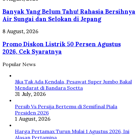
Bisa
Yang
Memicu
Banyak Yang Belum Tahu! Rahasia Bersihnya
Belum
Kanker
Tahu!
Air Sungai dan Selokan di Jepang
Usus
Rahasia
Besar
Bersihnya
Promo
8 August, 2026
Air
Diskon
Sungai
Promo Diskon Listrik 50 Persen Agustus
Listrik
dan
50
2026, Cek Syaratnya
Selokan
Persen
di
Agustus
Popular News
Jepang
2026,
Cek
Syaratnya
Jika Tak Ada Kendala, Pesawat Super Jumbo Bakal
Mendarat di Bandara Soetta
31 July, 2026
Persib Vs Persija Bertemu di Semifinal Piala
Presiden 2026
1 August, 2026
Harga Pertamax Turun Mulai 1 Agustus 2026, Ini
Alasan Pertamina