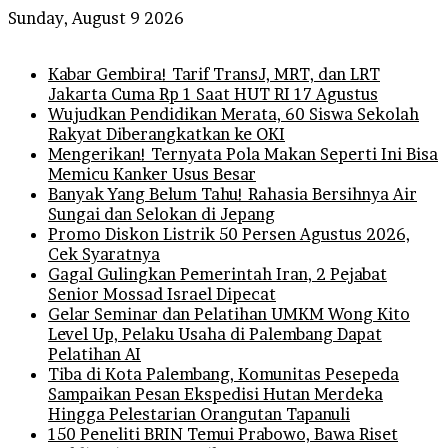
Sunday, August 9 2026
Breaking News
Kabar Gembira! Tarif TransJ, MRT, dan LRT
Jakarta Cuma Rp 1 Saat HUT RI 17 Agustus
Wujudkan Pendidikan Merata, 60 Siswa Sekolah
Rakyat Diberangkatkan ke OKI
Mengerikan! Ternyata Pola Makan Seperti Ini Bisa
Memicu Kanker Usus Besar
Banyak Yang Belum Tahu! Rahasia Bersihnya Air
Sungai dan Selokan di Jepang
Promo Diskon Listrik 50 Persen Agustus 2026,
Cek Syaratnya
Gagal Gulingkan Pemerintah Iran, 2 Pejabat
Senior Mossad Israel Dipecat
Gelar Seminar dan Pelatihan UMKM Wong Kito
Level Up, Pelaku Usaha di Palembang Dapat
Pelatihan AI
Tiba di Kota Palembang, Komunitas Pesepeda
Sampaikan Pesan Ekspedisi Hutan Merdeka
Hingga Pelestarian Orangutan Tapanuli
150 Peneliti BRIN Temui Prabowo, Bawa Riset