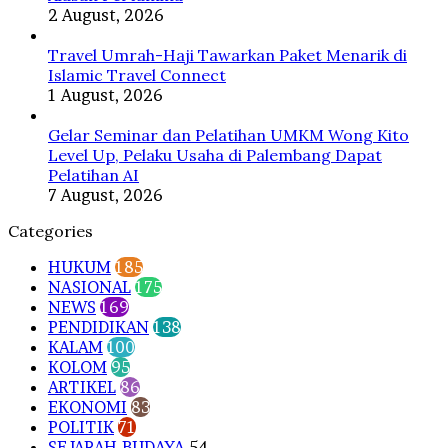
2 August, 2026
Travel Umrah-Haji Tawarkan Paket Menarik di
Islamic Travel Connect
1 August, 2026
Gelar Seminar dan Pelatihan UMKM Wong Kito
Level Up, Pelaku Usaha di Palembang Dapat
Pelatihan AI
7 August, 2026
Categories
HUKUM
185
NASIONAL
175
NEWS
169
PENDIDIKAN
138
KALAM
100
KOLOM
95
ARTIKEL
86
EKONOMI
83
POLITIK
71
SEJARAH-BUDAYA
54