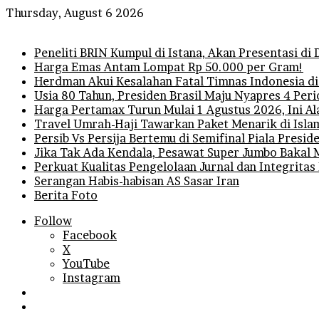
Thursday, August 6 2026
Breaking News
Peneliti BRIN Kumpul di Istana, Akan Presentasi d
Harga Emas Antam Lompat Rp 50.000 per Gram!
Herdman Akui Kesalahan Fatal Timnas Indonesia di
Usia 80 Tahun, Presiden Brasil Maju Nyapres 4 Per
Harga Pertamax Turun Mulai 1 Agustus 2026, Ini A
Travel Umrah-Haji Tawarkan Paket Menarik di Isla
Persib Vs Persija Bertemu di Semifinal Piala Presi
Jika Tak Ada Kendala, Pesawat Super Jumbo Bakal 
Perkuat Kualitas Pengelolaan Jurnal dan Integritas
Serangan Habis-habisan AS Sasar Iran
Berita Foto
Follow
Facebook
X
YouTube
Instagram
Log
In
Random