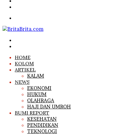
Article
Sidebar
Search
for
Menu
Search
for
Log
In
HOME
KOLOM
ARTIKEL
KALAM
NEWS
EKONOMI
HUKUM
OLAHRAGA
HAJI DAN UMROH
BUMI REPORT
KESEHATAN
PENDIDIKAN
TEKNOLOGI