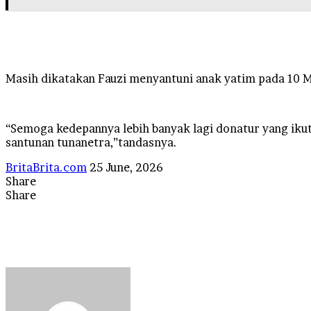
Masih dikatakan Fauzi menyantuni anak yatim pada 10 
“Semoga kedepannya lebih banyak lagi donatur yang ikut
santunan tunanetra,”tandasnya.
Send
BritaBrita.com
25 June, 2026
an
Share
Facebook
X
LinkedIn
Tumblr
Pinterest
Reddit
VKontakte
Odnoklassniki
Pocket
WhatsApp
Telegram
Line
email
Share
Facebook
X
LinkedIn
Tumblr
Pinterest
Reddit
VKontakte
Odnoklassniki
Pocket
Messenger
Messenger
WhatsApp
Telegram
Line
Share
Print
via
Email