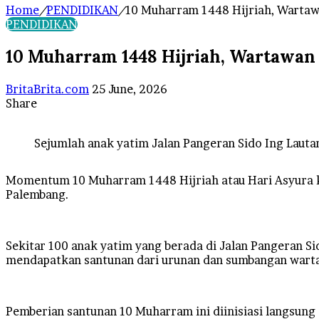
Home
/
PENDIDIKAN
/
10 Muharram 1448 Hijriah, Wartaw
PENDIDIKAN
10 Muharram 1448 Hijriah, Wartawan
Send
BritaBrita.com
25 June, 2026
an
Share
Facebook
X
LinkedIn
Tumblr
Pinterest
Reddit
VKontakte
Odnoklassniki
Pocket
WhatsApp
Telegram
Line
email
Sejumlah anak yatim Jalan Pangeran Sido Ing Lauta
Momentum 10 Muharram 1448 Hijriah atau Hari Asyura k
Palembang.
Sekitar 100 anak yatim yang berada di Jalan Pangeran Si
mendapatkan santunan dari urunan dan sumbangan wart
Pemberian santunan 10 Muharram ini diinisiasi langsung