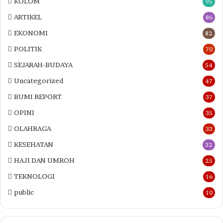
KOLOM
95
ARTIKEL
86
EKONOMI
82
POLITIK
70
SEJARAH-BUDAYA
54
Uncategorized
47
BUMI REPORT
37
OPINI
35
OLAHRAGA
33
KESEHATAN
32
HAJI DAN UMROH
25
TEKNOLOGI
16
public
10