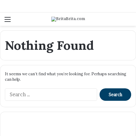
Menu
Log In
Se
Nothing Found
It seems we can’t find what you’re looking for. Perhaps searching
can help.
Search
for:
Tiba
di
Kota