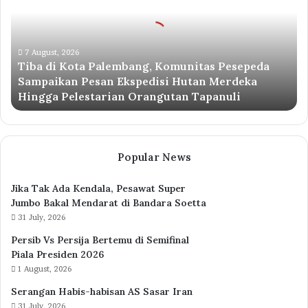
Palembang,
Komunitas
Pesepeda
Sampaikan
7 August, 2026
Tiba di Kota Palembang, Komunitas Pesepeda
Pesan
Sampaikan Pesan Ekspedisi Hutan Merdeka
Ekspedisi
Hingga Pelestarian Orangutan Tapanuli
Hutan
Merdeka
Hingga
Pelestarian
Orangutan
Popular News
Tapanuli
Jika Tak Ada Kendala, Pesawat Super
Jumbo Bakal Mendarat di Bandara Soetta
31 July, 2026
Persib Vs Persija Bertemu di Semifinal
Piala Presiden 2026
1 August, 2026
Serangan Habis-habisan AS Sasar Iran
31 July, 2026