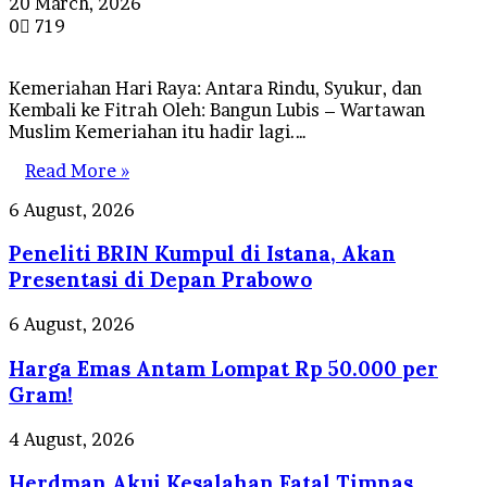
20 March, 2026
0
719
Kemeriahan Hari Raya: Antara Rindu, Syukur, dan
Kembali ke Fitrah Oleh: Bangun Lubis – Wartawan
Muslim Kemeriahan itu hadir lagi.…
Read More »
Peneliti
6 August, 2026
BRIN
Peneliti BRIN Kumpul di Istana, Akan
Kumpul
di
Presentasi di Depan Prabowo
Istana,
Akan
Harga
6 August, 2026
Presentasi
Emas
di
Harga Emas Antam Lompat Rp 50.000 per
Antam
Depan
Lompat
Gram!
Prabowo
Rp
50.000
Herdman
4 August, 2026
per
Akui
Gram!
Herdman Akui Kesalahan Fatal Timnas
Kesalahan