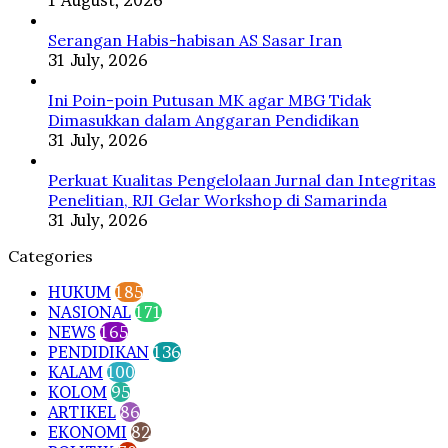
Serangan Habis-habisan AS Sasar Iran
31 July, 2026
Ini Poin-poin Putusan MK agar MBG Tidak
Dimasukkan dalam Anggaran Pendidikan
31 July, 2026
Perkuat Kualitas Pengelolaan Jurnal dan Integritas
Penelitian, RJI Gelar Workshop di Samarinda
31 July, 2026
Categories
HUKUM
185
NASIONAL
171
NEWS
165
PENDIDIKAN
136
KALAM
100
KOLOM
95
ARTIKEL
86
EKONOMI
82