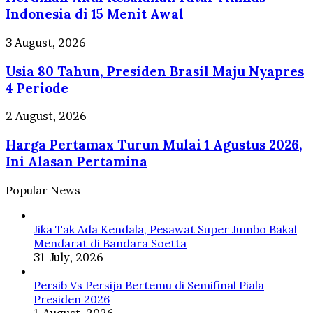
Fatal
Indonesia di 15 Menit Awal
Timnas
Indonesia
Usia
3 August, 2026
di
80
15
Usia 80 Tahun, Presiden Brasil Maju Nyapres
Tahun,
Menit
Presiden
4 Periode
Awal
Brasil
Maju
Harga
2 August, 2026
Nyapres
Pertamax
4
Harga Pertamax Turun Mulai 1 Agustus 2026,
Turun
Periode
Mulai
Ini Alasan Pertamina
1
Agustus
Popular News
2026,
Ini
Alasan
Jika Tak Ada Kendala, Pesawat Super Jumbo Bakal
Pertamina
Mendarat di Bandara Soetta
31 July, 2026
Persib Vs Persija Bertemu di Semifinal Piala
Presiden 2026
1 August, 2026