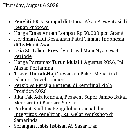
Thursday, August 6 2026
Breaking News
Peneliti BRIN Kumpul di Istana, Akan Presentasi di
Depan Prabowo
Harga Emas Antam Lompat Rp 50.000 per Gram!
Herdman Akui Kesalahan Fatal Timnas Indonesia
di 15 Menit Awal
Usia 80 Tahun, Presiden Brasil Maju Nyapres 4
Periode
Harga Pertamax Turun Mulai 1 Agustus 2026, Ini
Alasan Pertamina
Travel Umrah-Haji Tawarkan Paket Menarik di
Islamic Travel Connect
Persib Vs Persija Bertemu di Semifinal Piala
Presiden 2026
Jika Tak Ada Kendala, Pesawat Super Jumbo Bakal
Mendarat di Bandara Soetta
Perkuat Kualitas Pengelolaan Jurnal dan
Integritas Penelitian, RJI Gelar Workshop di
Samarinda
Serangan Habis-habisan AS Sasar Iran