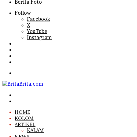
Berita Foto
Follow
Facebook
X
YouTube
Instagram
Log
In
Random
Article
Sidebar
Search
for
Menu
Search
for
Log
In
HOME
KOLOM
ARTIKEL
KALAM
NEWS