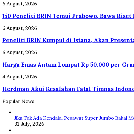
Komunitas
150
6 August, 2026
Pesepeda
Peneliti
Sampaikan
150 Peneliti BRIN Temui Prabowo, Bawa Riset
BRIN
Pesan
Temui
Ekspedisi
Prabowo,
Peneliti
6 August, 2026
Hutan
Bawa
BRIN
Merdeka
Riset
Peneliti BRIN Kumpul di Istana, Akan Present
Kumpul
Hingga
Nuklir
di
Pelestarian
Hingga
Istana,
Harga
6 August, 2026
Orangutan
Antariksa
Akan
Emas
Tapanuli
Presentasi
Harga Emas Antam Lompat Rp 50.000 per Gra
Antam
di
Lompat
Depan
Rp
Herdman
4 August, 2026
Prabowo
50.000
Akui
per
Herdman Akui Kesalahan Fatal Timnas Indones
Kesalahan
Gram!
Fatal
Timnas
Popular News
Indonesia
di
Jika Tak Ada Kendala, Pesawat Super Jumbo Bakal M
15
31 July, 2026
Menit
Awal