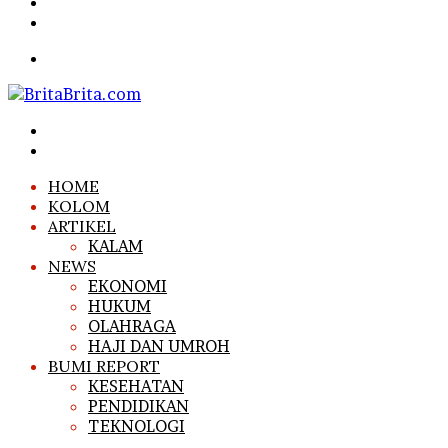
Article
Sidebar
Search
for
Menu
Search
for
Log
In
HOME
KOLOM
ARTIKEL
KALAM
NEWS
EKONOMI
HUKUM
OLAHRAGA
HAJI DAN UMROH
BUMI REPORT
KESEHATAN
PENDIDIKAN
TEKNOLOGI