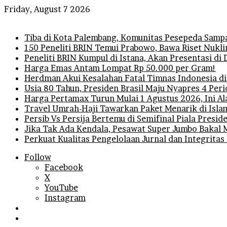
Friday, August 7 2026
Breaking News
Tiba di Kota Palembang, Komunitas Pesepeda Sampa
150 Peneliti BRIN Temui Prabowo, Bawa Riset Nukli
Peneliti BRIN Kumpul di Istana, Akan Presentasi d
Harga Emas Antam Lompat Rp 50.000 per Gram!
Herdman Akui Kesalahan Fatal Timnas Indonesia di
Usia 80 Tahun, Presiden Brasil Maju Nyapres 4 Per
Harga Pertamax Turun Mulai 1 Agustus 2026, Ini A
Travel Umrah-Haji Tawarkan Paket Menarik di Isla
Persib Vs Persija Bertemu di Semifinal Piala Presi
Jika Tak Ada Kendala, Pesawat Super Jumbo Bakal 
Perkuat Kualitas Pengelolaan Jurnal dan Integritas
Follow
Facebook
X
YouTube
Instagram
Log
In
Random