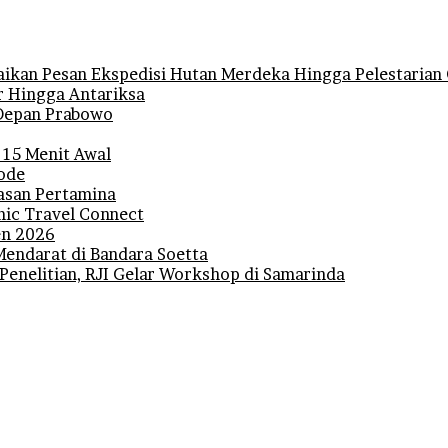
ikan Pesan Ekspedisi Hutan Merdeka Hingga Pelestarian 
r Hingga Antariksa
i Depan Prabowo
 15 Menit Awal
iode
lasan Pertamina
mic Travel Connect
den 2026
Mendarat di Bandara Soetta
 Penelitian, RJI Gelar Workshop di Samarinda