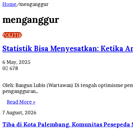
Home
/
menganggur
menganggur
POLITIK
Statistik Bisa Menyesatkan: Ketika
6 May, 2025
0
678
Oleh: Bangun Lubis (Wartawan) Di tengah optimisme pem
pengangguran…
Read More »
Tiba
7 August, 2026
di
Tiba di Kota Palembang, Komunitas Pesepeda
Kota
Palembang,