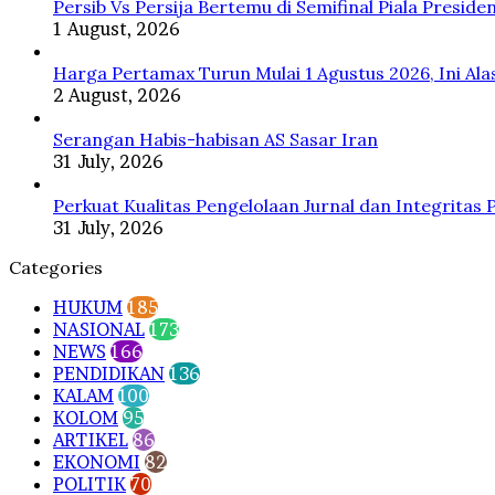
Persib Vs Persija Bertemu di Semifinal Piala Preside
1 August, 2026
Harga Pertamax Turun Mulai 1 Agustus 2026, Ini Al
2 August, 2026
Serangan Habis-habisan AS Sasar Iran
31 July, 2026
Perkuat Kualitas Pengelolaan Jurnal dan Integritas 
31 July, 2026
Categories
HUKUM
185
NASIONAL
173
NEWS
166
PENDIDIKAN
136
KALAM
100
KOLOM
95
ARTIKEL
86
EKONOMI
82
POLITIK
70