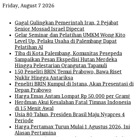
Friday, August 7 2026
Breaking News
Gagal Gulingkan Pemerintah Iran, 2 Pejabat
Senior Mossad Israel Dipecat
Gelar Seminar dan Pelatihan UMKM Wong Kito
Level Up, Pelaku Usaha di Palembang Dapat
Pelatihan AI
Tiba di Kota Palembang, Komunitas Pesepeda
Sampaikan Pesan Ekspedisi Hutan Merdeka
Hingga Pelestarian Orangutan Tapanuli
150 Peneliti BRIN Temui Prabowo, Bawa Riset
Nuklir Hingga Antariksa
Peneliti BRIN Kumpul di Istana, Akan Presentasi di
Depan Prabowo
Harga Emas Antam Lompat Rp 50.000 per Gram!
Herdman Akui Kesalahan Fatal Timnas Indonesia
di 15 Menit Awal
Usia 80 Tahun, Presiden Brasil Maju Nyapres 4
Periode
Harga Pertamax Turun Mulai 1 Agustus 2026, Ini
Alasan Pertamina