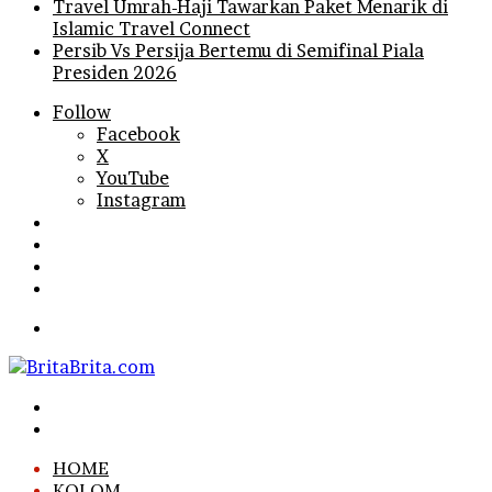
Travel Umrah-Haji Tawarkan Paket Menarik di
Islamic Travel Connect
Persib Vs Persija Bertemu di Semifinal Piala
Presiden 2026
Follow
Facebook
X
YouTube
Instagram
Log
In
Random
Article
Sidebar
Search
for
Menu
Search
for
Log
In
HOME
KOLOM