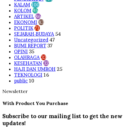
KALAM
100
KOLOM
95
ARTIKEL
86
EKONOMI
83
POLITIK
71
SEJARAH-BUDAYA
54
Uncategorized
47
BUMI REPORT
37
OPINI
35
OLAHRAGA
33
KESEHATAN
32
HAJI DAN UMROH
25
TEKNOLOGI
16
public
10
Newsletter
With Product You Purchase
Subscribe to our mailing list to get the new
updates!