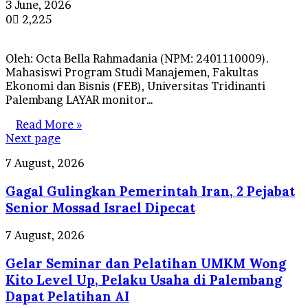
3 June, 2026
0
2,225
Oleh: Octa Bella Rahmadania (NPM: 2401110009).
Mahasiswi Program Studi Manajemen, Fakultas
Ekonomi dan Bisnis (FEB), Universitas Tridinanti
Palembang LAYAR monitor…
Read More »
Next page
Gagal
7 August, 2026
Gulingkan
Gagal Gulingkan Pemerintah Iran, 2 Pejabat
Pemerintah
Iran,
Senior Mossad Israel Dipecat
2
Pejabat
Gelar
7 August, 2026
Senior
Seminar
Mossad
Gelar Seminar dan Pelatihan UMKM Wong
dan
Israel
Pelatihan
Kito Level Up, Pelaku Usaha di Palembang
Dipecat
UMKM
Dapat Pelatihan AI
Wong