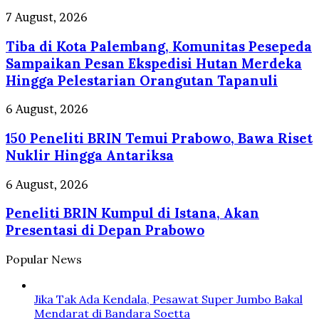
Kito
Tiba
7 August, 2026
Level
di
Up,
Tiba di Kota Palembang, Komunitas Pesepeda
Kota
Pelaku
Palembang,
Sampaikan Pesan Ekspedisi Hutan Merdeka
Usaha
Komunitas
Hingga Pelestarian Orangutan Tapanuli
di
Pesepeda
Palembang
Sampaikan
150
6 August, 2026
Dapat
Pesan
Peneliti
Pelatihan
Ekspedisi
150 Peneliti BRIN Temui Prabowo, Bawa Riset
BRIN
AI
Hutan
Temui
Nuklir Hingga Antariksa
Merdeka
Prabowo,
Hingga
Bawa
Peneliti
6 August, 2026
Pelestarian
Riset
BRIN
Orangutan
Nuklir
Peneliti BRIN Kumpul di Istana, Akan
Kumpul
Tapanuli
Hingga
di
Presentasi di Depan Prabowo
Antariksa
Istana,
Akan
Popular News
Presentasi
di
Depan
Jika Tak Ada Kendala, Pesawat Super Jumbo Bakal
Prabowo
Mendarat di Bandara Soetta