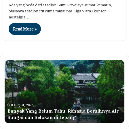
Ada yang beda dari stadion Bumi Sriwijaya Jumat kemarin,
biasanya stadion itu cuma ramai pas Liga 2 atau konser
nostalgia,…
Read More »
Banyak
Pr
Yang
Di
Belum
Li
Tahu!
50
Rahasia
Pe
Bersihnya
Ag
Air
20
Sungai
Ce
8 August, 2026
Banyak Yang Belum Tahu! Rahasia Bersihnya Air
dan
Sy
Sungai dan Selokan di Jepang
Selokan
di
Jepang