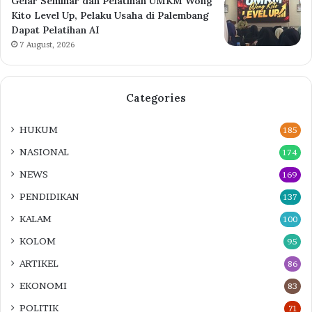
Gelar Seminar dan Pelatihan UMKM Wong
Kito Level Up, Pelaku Usaha di Palembang
Dapat Pelatihan AI
7 August, 2026
Categories
HUKUM
185
NASIONAL
174
NEWS
169
PENDIDIKAN
137
KALAM
100
KOLOM
95
ARTIKEL
86
EKONOMI
83
POLITIK
71