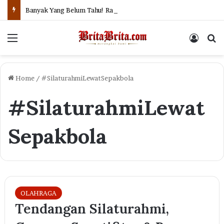
Banyak Yang Belum Tahu! Rahasia Bersihnya Air Sungai dan Selokan di Jepang
Menu
Log In
Se
Home
/
#SilaturahmiLewatSepakbola
#SilaturahmiLewat
Sepakbola
OLAHRAGA
Tendangan Silaturahmi,