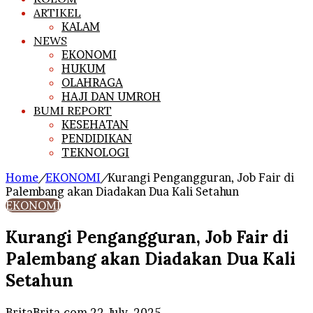
ARTIKEL
KALAM
NEWS
EKONOMI
HUKUM
OLAHRAGA
HAJI DAN UMROH
BUMI REPORT
KESEHATAN
PENDIDIKAN
TEKNOLOGI
Home
/
EKONOMI
/
Kurangi Pengangguran, Job Fair di
Palembang akan Diadakan Dua Kali Setahun
EKONOMI
Kurangi Pengangguran, Job Fair di
Palembang akan Diadakan Dua Kali
Setahun
Send
BritaBrita.com
22 July, 2025