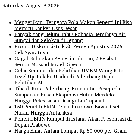
Saturday, August 8 2026
Breaking News
Mengerikan! Ternyata Pola Makan Seperti Ini Bisa
Memicu Kanker Usus Besar
Banyak Yang Belum Tahu! Rahasia Bersihnya Air
Sungai dan Selokan di Jepang
Promo Diskon Listrik 50 Persen Agustus 2026,
Cek Syaratnya
Gagal Gulingkan Pemerintah Iran, 2 Pejabat
Senior Mossad Israel Dipecat
Gelar Seminar dan Pelatihan UMKM Wong Kito
Level Up, Pelaku Usaha di Palembang Dapat
Pelatihan AI
Tiba di Kota Palembang, Komunitas Pesepeda
Sampaikan Pesan Ekspedisi Hutan Merdeka
Hingga Pelestarian Orangutan Tapanuli
150 Peneliti BRIN Temui Prabowo, Bawa Riset
Nuklir Hingga Antariksa
Peneliti BRIN Kumpul di Istana, Akan Presentasi di
Depan Prabowo
Harga Emas Antam Lompat Rp 50.000 per Gram!