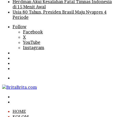
Herdman Akui Kesalahan Fatal Timnas Indonesia
di 15 Menit Awal
Usia 80 Tahun, Presiden Brasil Maju Nyapres 4
Periode
Follow
Facebook
X
YouTube
Instagram
Log
In
Random
Article
Sidebar
Search
for
Menu
Search
for
Log
In
HOME
KOLOM