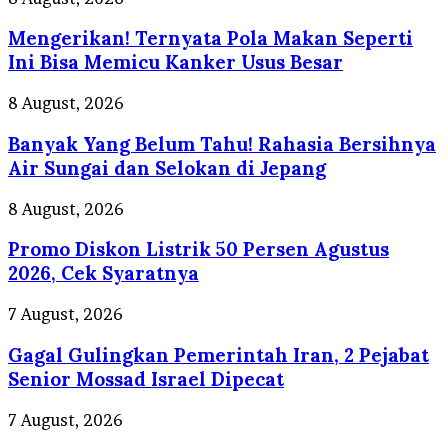
Ternyata
Mengerikan! Ternyata Pola Makan Seperti
Pola
Makan
Ini Bisa Memicu Kanker Usus Besar
Seperti
Ini
Banyak
8 August, 2026
Bisa
Yang
Memicu
Banyak Yang Belum Tahu! Rahasia Bersihnya
Belum
Kanker
Tahu!
Air Sungai dan Selokan di Jepang
Usus
Rahasia
Besar
Bersihnya
Promo
8 August, 2026
Air
Diskon
Sungai
Promo Diskon Listrik 50 Persen Agustus
Listrik
dan
50
2026, Cek Syaratnya
Selokan
Persen
di
Agustus
Gagal
7 August, 2026
Jepang
2026,
Gulingkan
Cek
Gagal Gulingkan Pemerintah Iran, 2 Pejabat
Pemerintah
Syaratnya
Iran,
Senior Mossad Israel Dipecat
2
Pejabat
Gelar
7 August, 2026
Senior
Seminar