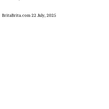
Send
BritaBrita.com
22 July, 2025
an
email