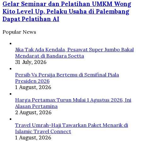
Mossad
Gelar Seminar dan Pelatihan UMKM Wong
dan
Israel
Pelatihan
Kito Level Up, Pelaku Usaha di Palembang
Dipecat
UMKM
Dapat Pelatihan AI
Wong
Kito
Popular News
Level
Up,
Pelaku
Jika Tak Ada Kendala, Pesawat Super Jumbo Bakal
Usaha
Mendarat di Bandara Soetta
di
31 July, 2026
Palembang
Dapat
Persib Vs Persija Bertemu di Semifinal Piala
Pelatihan
Presiden 2026
AI
1 August, 2026
Harga Pertamax Turun Mulai 1 Agustus 2026, Ini
Alasan Pertamina
2 August, 2026
Travel Umrah-Haji Tawarkan Paket Menarik di
Islamic Travel Connect
1 August, 2026