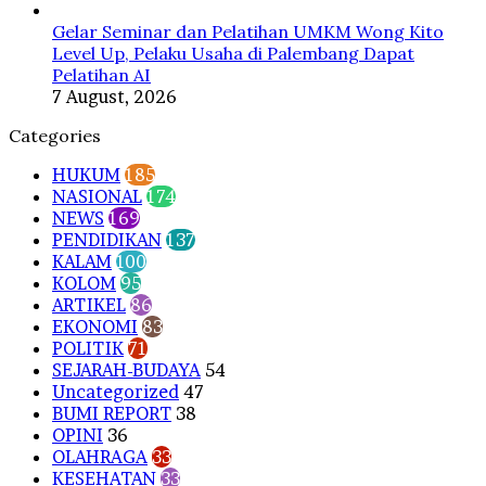
Gelar Seminar dan Pelatihan UMKM Wong Kito
Level Up, Pelaku Usaha di Palembang Dapat
Pelatihan AI
7 August, 2026
Categories
HUKUM
185
NASIONAL
174
NEWS
169
PENDIDIKAN
137
KALAM
100
KOLOM
95
ARTIKEL
86
EKONOMI
83
POLITIK
71
SEJARAH-BUDAYA
54
Uncategorized
47
BUMI REPORT
38
OPINI
36
OLAHRAGA
33
KESEHATAN
33