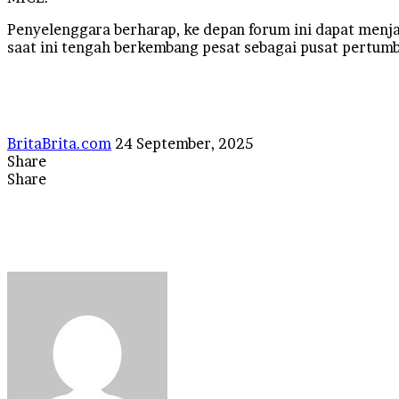
Penyelenggara berharap, ke depan forum ini dapat men
saat ini tengah berkembang pesat sebagai pusat pertumbu
Send
BritaBrita.com
24 September, 2025
an
Share
Facebook
X
LinkedIn
Tumblr
Pinterest
Reddit
VKontakte
Odnoklassniki
Pocket
WhatsApp
Telegram
Line
email
Share
Facebook
X
LinkedIn
Tumblr
Pinterest
Reddit
VKontakte
Odnoklassniki
Pocket
Messenger
Messenger
WhatsApp
Telegram
Line
Share
Print
via
Email