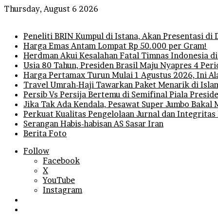
Thursday, August 6 2026
Breaking News
Peneliti BRIN Kumpul di Istana, Akan Presentasi d
Harga Emas Antam Lompat Rp 50.000 per Gram!
Herdman Akui Kesalahan Fatal Timnas Indonesia di
Usia 80 Tahun, Presiden Brasil Maju Nyapres 4 Per
Harga Pertamax Turun Mulai 1 Agustus 2026, Ini A
Travel Umrah-Haji Tawarkan Paket Menarik di Isla
Persib Vs Persija Bertemu di Semifinal Piala Presi
Jika Tak Ada Kendala, Pesawat Super Jumbo Bakal 
Perkuat Kualitas Pengelolaan Jurnal dan Integritas
Serangan Habis-habisan AS Sasar Iran
Berita Foto
Follow
Facebook
X
YouTube
Instagram
Log
In
Random