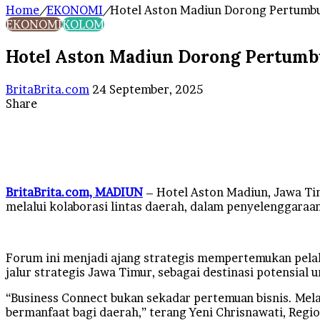
Home
/
EKONOMI
/
Hotel Aston Madiun Dorong Pertumbu
EKONOMI
KOLOM
Hotel Aston Madiun Dorong Pertumb
Send
BritaBrita.com
24 September, 2025
an
Share
Facebook
X
LinkedIn
Tumblr
Pinterest
Reddit
VKontakte
Odnoklassniki
Pocket
WhatsApp
Telegram
Line
email
BritaBrita.com, MADIUN
– Hotel Aston Madiun, Jawa Ti
melalui kolaborasi lintas daerah, dalam penyelenggaraa
Forum ini menjadi ajang strategis mempertemukan pelaku
jalur strategis Jawa Timur, sebagai destinasi potensial 
“Business Connect bukan sekadar pertemuan bisnis. Mel
bermanfaat bagi daerah,” terang Yeni Chrisnawati, Region