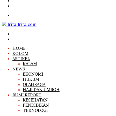
Article
Sidebar
Search
for
Menu
Search
for
Log
In
HOME
KOLOM
ARTIKEL
KALAM
NEWS
EKONOMI
HUKUM
OLAHRAGA
HAJI DAN UMROH
BUMI REPORT
KESEHATAN
PENDIDIKAN
TEKNOLOGI