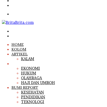
Article
Sidebar
Search
for
Menu
Search
for
Log
In
HOME
KOLOM
ARTIKEL
KALAM
NEWS
EKONOMI
HUKUM
OLAHRAGA
HAJI DAN UMROH
BUMI REPORT
KESEHATAN
PENDIDIKAN
TEKNOLOGI