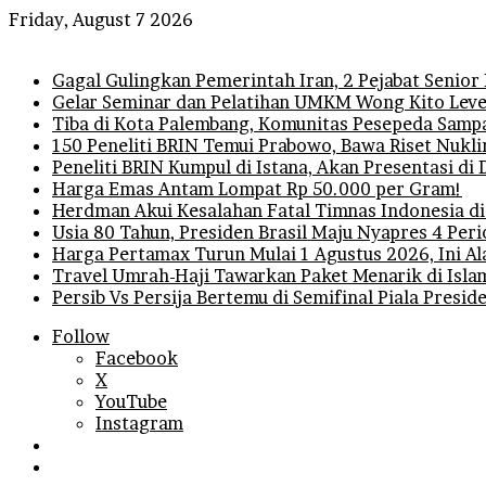
Friday, August 7 2026
Breaking News
Gagal Gulingkan Pemerintah Iran, 2 Pejabat Senior
Gelar Seminar dan Pelatihan UMKM Wong Kito Level
Tiba di Kota Palembang, Komunitas Pesepeda Sampa
150 Peneliti BRIN Temui Prabowo, Bawa Riset Nukli
Peneliti BRIN Kumpul di Istana, Akan Presentasi d
Harga Emas Antam Lompat Rp 50.000 per Gram!
Herdman Akui Kesalahan Fatal Timnas Indonesia di
Usia 80 Tahun, Presiden Brasil Maju Nyapres 4 Per
Harga Pertamax Turun Mulai 1 Agustus 2026, Ini A
Travel Umrah-Haji Tawarkan Paket Menarik di Isla
Persib Vs Persija Bertemu di Semifinal Piala Presi
Follow
Facebook
X
YouTube
Instagram
Log
In
Random