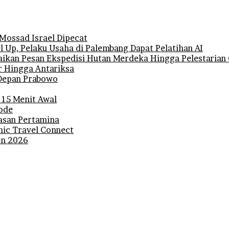
 Mossad Israel Dipecat
 Up, Pelaku Usaha di Palembang Dapat Pelatihan AI
ikan Pesan Ekspedisi Hutan Merdeka Hingga Pelestarian 
r Hingga Antariksa
i Depan Prabowo
 15 Menit Awal
iode
lasan Pertamina
mic Travel Connect
den 2026