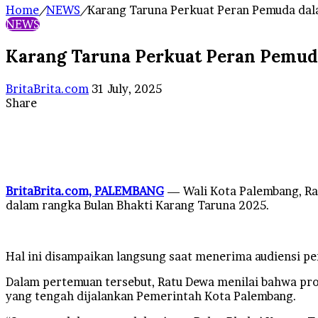
Home
/
NEWS
/
Karang Taruna Perkuat Peran Pemuda da
NEWS
Karang Taruna Perkuat Peran Pemu
Send
BritaBrita.com
31 July, 2025
an
Share
Facebook
X
LinkedIn
Tumblr
Pinterest
Reddit
VKontakte
Odnoklassniki
Pocket
WhatsApp
Telegram
Line
email
BritaBrita.com, PALEMBANG
— Wali Kota Palembang, Ra
dalam rangka Bulan Bhakti Karang Taruna 2025.
Hal ini disampaikan langsung saat menerima audiensi pe
Dalam pertemuan tersebut, Ratu Dewa menilai bahwa pro
yang tengah dijalankan Pemerintah Kota Palembang.