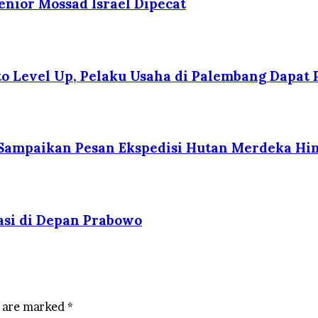
enior Mossad Israel Dipecat
 Level Up, Pelaku Usaha di Palembang Dapat P
 Sampaikan Pesan Ekspedisi Hutan Merdeka Hin
asi di Depan Prabowo
s are marked
*