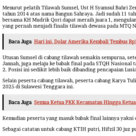
Menurut pelatih Tilawah Sumsel, Ust H Syamsul Bahri Z
tahun 2014 atas nama Bangun Sahraya. Jadi sudah 11 tahu
bersama KH Mudrik Qori dapat meraih juara 1, mengulang
yang pernah menjadi finalis tilawah dewasa pada MTQ N
Baca Juga
Hari ini, Dolar Amerika Kembali Tembus R
Utusan Sumsel di cabang tilawah semakin sempurna, sete
Jannah, juga melaju ke babak final pada STQH Nasional t
2. Posisi ini sedikit lebih baik dibanding pencapaian L
Selain peserta cabang tilawah, peserta cabang Karya Tul
2025 di Sulawesi Tenggara ini.
Baca Juga
Semua Ketua PKK Kecamatan Hingga Ketua 
Kemudian peserta yang masuk babak final lainnya yakni c
Sebagai catatan untuk cabang KTIH putri, Hifzil 30 juz p