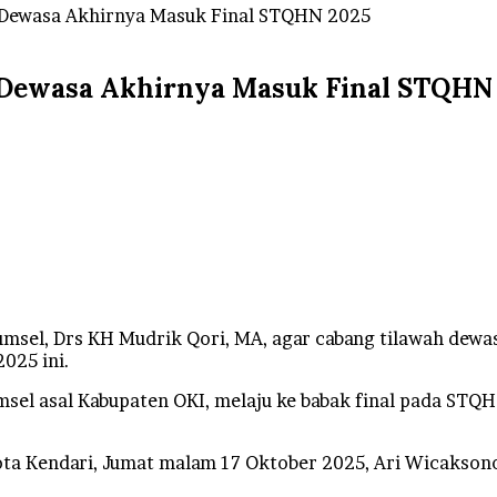
 Dewasa Akhirnya Masuk Final STQHN 2025
 Dewasa Akhirnya Masuk Final STQHN
msel, Drs KH Mudrik Qori, MA, agar cabang tilawah dew
025 ini.
sel asal Kabupaten OKI, melaju ke babak final pada STQH 
ota Kendari, Jumat malam 17 Oktober 2025, Ari Wicaksono