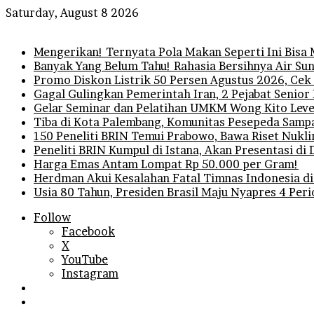
Saturday, August 8 2026
Breaking News
Mengerikan! Ternyata Pola Makan Seperti Ini Bisa
Banyak Yang Belum Tahu! Rahasia Bersihnya Air Sun
Promo Diskon Listrik 50 Persen Agustus 2026, Cek
Gagal Gulingkan Pemerintah Iran, 2 Pejabat Senior
Gelar Seminar dan Pelatihan UMKM Wong Kito Level
Tiba di Kota Palembang, Komunitas Pesepeda Sampa
150 Peneliti BRIN Temui Prabowo, Bawa Riset Nukli
Peneliti BRIN Kumpul di Istana, Akan Presentasi d
Harga Emas Antam Lompat Rp 50.000 per Gram!
Herdman Akui Kesalahan Fatal Timnas Indonesia di
Usia 80 Tahun, Presiden Brasil Maju Nyapres 4 Per
Follow
Facebook
X
YouTube
Instagram
Log
In
Random