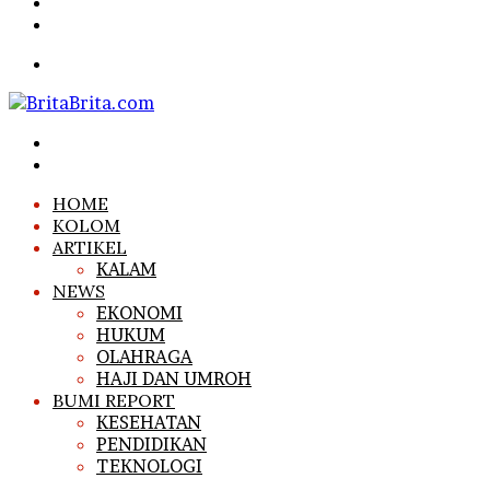
Article
Sidebar
Search
for
Menu
Search
for
Log
In
HOME
KOLOM
ARTIKEL
KALAM
NEWS
EKONOMI
HUKUM
OLAHRAGA
HAJI DAN UMROH
BUMI REPORT
KESEHATAN
PENDIDIKAN
TEKNOLOGI