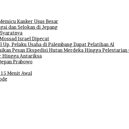
 Memicu Kanker Usus Besar
gai dan Selokan di Jepang
 Syaratnya
 Mossad Israel Dipecat
 Up, Pelaku Usaha di Palembang Dapat Pelatihan AI
ikan Pesan Ekspedisi Hutan Merdeka Hingga Pelestarian 
r Hingga Antariksa
i Depan Prabowo
 15 Menit Awal
iode