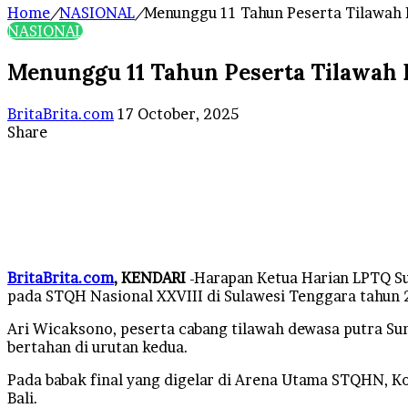
Home
/
NASIONAL
/
Menunggu 11 Tahun Peserta Tilawah
NASIONAL
Menunggu 11 Tahun Peserta Tilawah
Send
BritaBrita.com
17 October, 2025
an
Share
Facebook
X
LinkedIn
Tumblr
Pinterest
Reddit
VKontakte
Odnoklassniki
Pocket
WhatsApp
Telegram
Line
email
BritaBrita.com
, KENDARI
-Harapan Ketua Harian LPTQ Su
pada STQH Nasional XXVIII di Sulawesi Tenggara tahun 2
Ari Wicaksono, peserta cabang tilawah dewasa putra Sum
bertahan di urutan kedua.
Pada babak final yang digelar di Arena Utama STQHN, K
Bali.