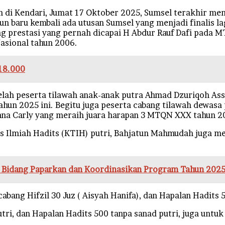
en di Kendari, Jumat 17 Oktober 2025, Sumsel terakhir m
n baru kembali ada utusan Sumsel yang menjadi finalis la
 prestasi yang pernah dicapai H Abdur Rauf Dafi pada MTQ
asional tahun 2006.
p18.000
lah peserta tilawah anak-anak putra Ahmad Dzuriqoh Assy
ahun 2025 ini. Begitu juga peserta cabang tilawah dewasa p
usiana Carly yang meraih juara harapan 3 MTQN XXX tahun 2
is Ilmiah Hadits (KTIH) putri, Bahjatun Mahmudah juga me
Bidang Paparkan dan Koordinasikan Program Tahun 2025
abang Hifzil 30 Juz ( Aisyah Hanifa), dan Hapalan Hadits 
utri, dan Hapalan Hadits 500 tanpa sanad putri, juga untu