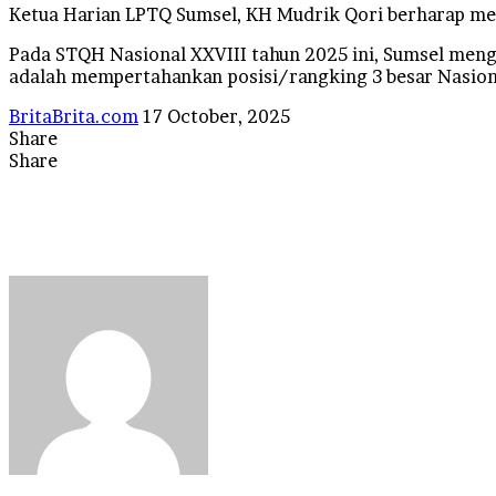
Ketua Harian LPTQ Sumsel, KH Mudrik Qori berharap mere
Pada STQH Nasional XXVIII tahun 2025 ini, Sumsel mengu
adalah mempertahankan posisi/rangking 3 besar Nasional
Send
BritaBrita.com
17 October, 2025
an
Share
Facebook
X
LinkedIn
Tumblr
Pinterest
Reddit
VKontakte
Odnoklassniki
Pocket
WhatsApp
Telegram
Line
email
Share
Facebook
X
LinkedIn
Tumblr
Pinterest
Reddit
VKontakte
Odnoklassniki
Pocket
Messenger
Messenger
WhatsApp
Telegram
Line
Share
Print
via
Email