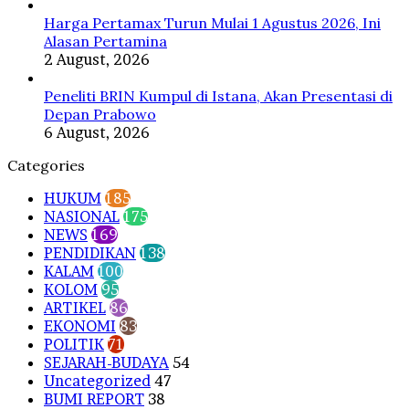
Harga Pertamax Turun Mulai 1 Agustus 2026, Ini
Alasan Pertamina
2 August, 2026
Peneliti BRIN Kumpul di Istana, Akan Presentasi di
Depan Prabowo
6 August, 2026
Categories
HUKUM
185
NASIONAL
175
NEWS
169
PENDIDIKAN
138
KALAM
100
KOLOM
95
ARTIKEL
86
EKONOMI
83
POLITIK
71
SEJARAH-BUDAYA
54
Uncategorized
47
BUMI REPORT
38