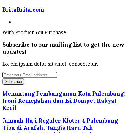
BritaBrita.com
Website
With Product You Purchase
Subscribe to our mailing list to get the new
updates!
Lorem ipsum dolor sit amet, consectetur.
Enter
your
Email
address
Menantang Pembangunan Kota Palembang:
Ironi Kemegahan dan Isi Dompet Rakyat
Kecil
Jamaah Haji Reguler Kloter 4 Palembang
Tiba di Arafah, Tangis Haru Tak