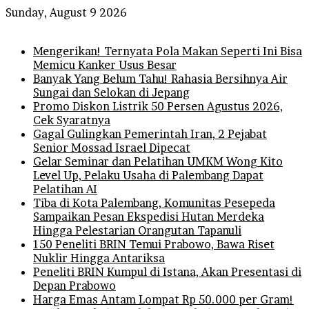
Sunday, August 9 2026
Breaking News
Mengerikan! Ternyata Pola Makan Seperti Ini Bisa
Memicu Kanker Usus Besar
Banyak Yang Belum Tahu! Rahasia Bersihnya Air
Sungai dan Selokan di Jepang
Promo Diskon Listrik 50 Persen Agustus 2026,
Cek Syaratnya
Gagal Gulingkan Pemerintah Iran, 2 Pejabat
Senior Mossad Israel Dipecat
Gelar Seminar dan Pelatihan UMKM Wong Kito
Level Up, Pelaku Usaha di Palembang Dapat
Pelatihan AI
Tiba di Kota Palembang, Komunitas Pesepeda
Sampaikan Pesan Ekspedisi Hutan Merdeka
Hingga Pelestarian Orangutan Tapanuli
150 Peneliti BRIN Temui Prabowo, Bawa Riset
Nuklir Hingga Antariksa
Peneliti BRIN Kumpul di Istana, Akan Presentasi di
Depan Prabowo
Harga Emas Antam Lompat Rp 50.000 per Gram!