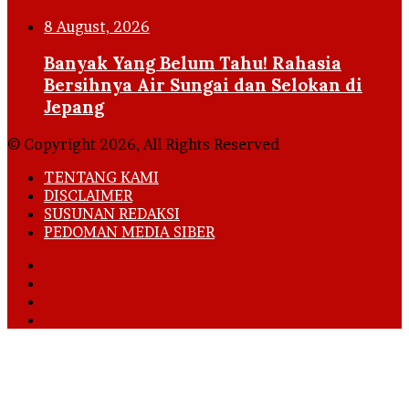
8 August, 2026
Banyak Yang Belum Tahu! Rahasia
Bersihnya Air Sungai dan Selokan di
Jepang
© Copyright 2026, All Rights Reserved
TENTANG KAMI
DISCLAIMER
SUSUNAN REDAKSI
PEDOMAN MEDIA SIBER
Facebook
X
YouTube
Instagram
Facebook
X
LinkedIn
WhatsApp
Telegram
Viber
Back
to
top
button