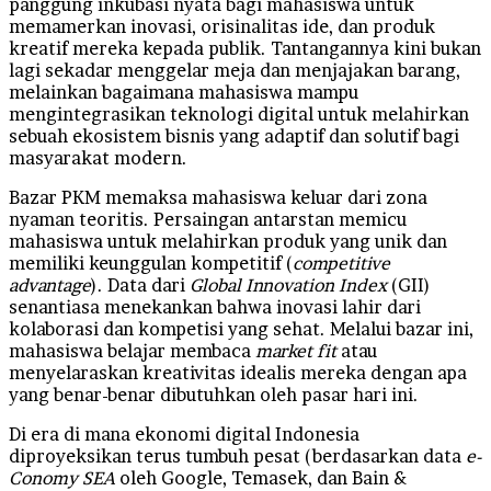
panggung inkubasi nyata bagi mahasiswa untuk
memamerkan inovasi, orisinalitas ide, dan produk
kreatif mereka kepada publik. Tantangannya kini bukan
lagi sekadar menggelar meja dan menjajakan barang,
melainkan bagaimana mahasiswa mampu
mengintegrasikan teknologi digital untuk melahirkan
sebuah ekosistem bisnis yang adaptif dan solutif bagi
masyarakat modern.
Bazar PKM memaksa mahasiswa keluar dari zona
nyaman teoritis. Persaingan antarstan memicu
mahasiswa untuk melahirkan produk yang unik dan
memiliki keunggulan kompetitif (
competitive
advantage
). Data dari
Global Innovation Index
(GII)
senantiasa menekankan bahwa inovasi lahir dari
kolaborasi dan kompetisi yang sehat. Melalui bazar ini,
mahasiswa belajar membaca
market fit
atau
menyelaraskan kreativitas idealis mereka dengan apa
yang benar-benar dibutuhkan oleh pasar hari ini.
Di era di mana ekonomi digital Indonesia
diproyeksikan terus tumbuh pesat (berdasarkan data
e-
Conomy SEA
oleh Google, Temasek, dan Bain &