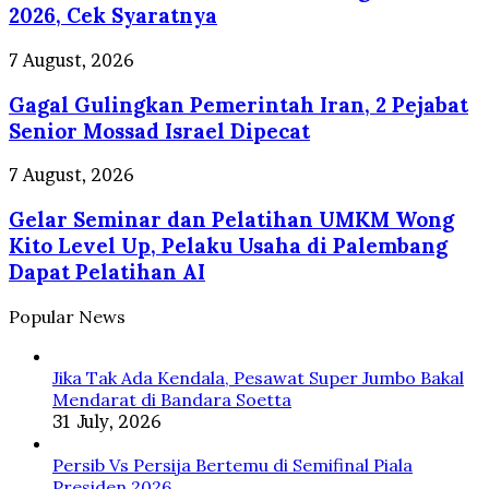
dan
50
2026, Cek Syaratnya
Selokan
Persen
di
Agustus
Gagal
7 August, 2026
Jepang
2026,
Gulingkan
Cek
Gagal Gulingkan Pemerintah Iran, 2 Pejabat
Pemerintah
Syaratnya
Iran,
Senior Mossad Israel Dipecat
2
Pejabat
Gelar
7 August, 2026
Senior
Seminar
Mossad
Gelar Seminar dan Pelatihan UMKM Wong
dan
Israel
Pelatihan
Kito Level Up, Pelaku Usaha di Palembang
Dipecat
UMKM
Dapat Pelatihan AI
Wong
Kito
Popular News
Level
Up,
Pelaku
Jika Tak Ada Kendala, Pesawat Super Jumbo Bakal
Usaha
Mendarat di Bandara Soetta
di
31 July, 2026
Palembang
Dapat
Persib Vs Persija Bertemu di Semifinal Piala
Pelatihan
Presiden 2026