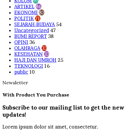
KOLOM
95
ARTIKEL
86
EKONOMI
83
POLITIK
71
SEJARAH-BUDAYA
54
Uncategorized
47
BUMI REPORT
38
OPINI
36
OLAHRAGA
33
KESEHATAN
33
HAJI DAN UMROH
25
TEKNOLOGI
16
public
10
Newsletter
With Product You Purchase
Subscribe to our mailing list to get the new
updates!
Lorem ipsum dolor sit amet, consectetur.