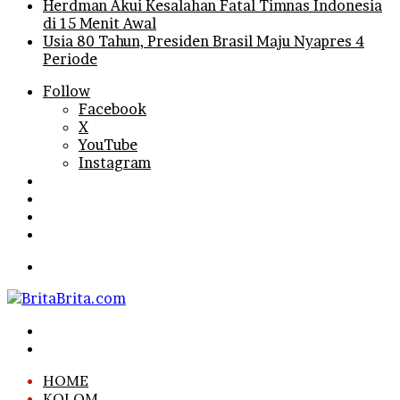
Herdman Akui Kesalahan Fatal Timnas Indonesia
di 15 Menit Awal
Usia 80 Tahun, Presiden Brasil Maju Nyapres 4
Periode
Follow
Facebook
X
YouTube
Instagram
Log
In
Random
Article
Sidebar
Search
for
Menu
Search
for
Log
In
HOME
KOLOM