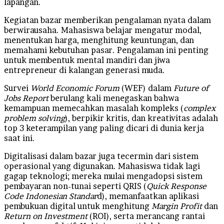
lapangan.
Kegiatan bazar memberikan pengalaman nyata dalam
berwirausaha. Mahasiswa belajar mengatur modal,
menentukan harga, menghitung keuntungan, dan
memahami kebutuhan pasar. Pengalaman ini penting
untuk membentuk mental mandiri dan jiwa
entrepreneur di kalangan generasi muda.
Survei
World Economic Forum
(WEF) dalam
Future of
Jobs Report
berulang kali menegaskan bahwa
kemampuan memecahkan masalah kompleks (
complex
problem solving
), berpikir kritis, dan kreativitas adalah
top 3 keterampilan yang paling dicari di dunia kerja
saat ini.
Digitalisasi dalam bazar juga tecermin dari sistem
operasional yang digunakan. Mahasiswa tidak lagi
gagap teknologi; mereka mulai mengadopsi sistem
pembayaran non-tunai seperti QRIS (
Quick Response
Code Indonesian Standar
d), memanfaatkan aplikasi
pembukuan digital untuk menghitung
Margin Profit
dan
Return on Investment
(ROI), serta merancang rantai