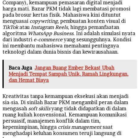
Company), kemampuan pemasaran digital menjadi
harga mati. Bazar PKM tidak lagi membatasi promosi
pada brosur kertas fisik. Mahasiswa kini dituntut
menguasai
copywriting
, pembuatan konten visual di
TikTok
atau
Instagram Reels,
hingga pemanfaatan
algoritma
WhatsApp Business
. Ini adalah simulasi nyata
dari industri
e-commerce
yang sesungguhnya. Kondisi
ini membantu mahasiswa memahami pentingnya
teknologi dalam dunia bisnis dan kewirausahaan.
Baca Juga
Jangan Buang Ember Bekas! Ubah
Menjadi Tempat Sampah Unik, Ramah Lingkungan,
dan Hemat Biaya
Kreativitas tanpa kemampuan eksekusi akan menjadi
sia-sia. Di sinilah Bazar PKM mengambil peran dalam
mengasah
soft skills
yang tidak didapatkan di dalam
ruang kuliah konvensional. Kemampuan komunikasi
persuasif, manajemen konflik dalam tim,
kepemimpinan, hingga
crisis management
saat
menghadapi keluhan konsumen teruji langsung di