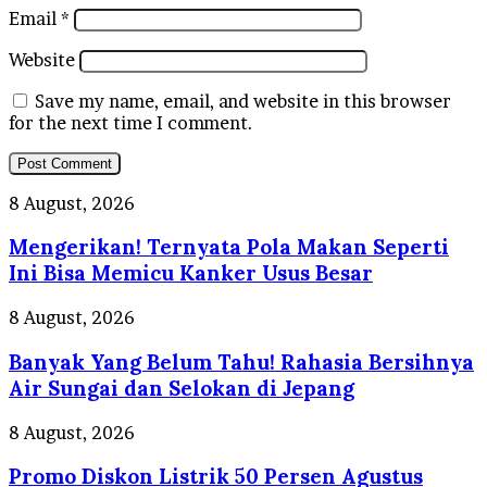
Email
*
Website
Save my name, email, and website in this browser
for the next time I comment.
Mengerikan!
8 August, 2026
Ternyata
Mengerikan! Ternyata Pola Makan Seperti
Pola
Makan
Ini Bisa Memicu Kanker Usus Besar
Seperti
Ini
Banyak
8 August, 2026
Bisa
Yang
Memicu
Banyak Yang Belum Tahu! Rahasia Bersihnya
Belum
Kanker
Tahu!
Air Sungai dan Selokan di Jepang
Usus
Rahasia
Besar
Bersihnya
Promo
8 August, 2026
Air
Diskon
Sungai
Promo Diskon Listrik 50 Persen Agustus
Listrik