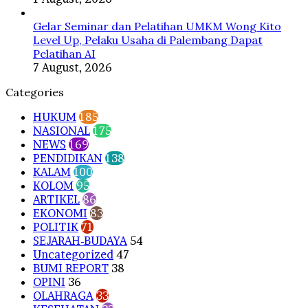
Gelar Seminar dan Pelatihan UMKM Wong Kito
Level Up, Pelaku Usaha di Palembang Dapat
Pelatihan AI
7 August, 2026
Categories
HUKUM
185
NASIONAL
175
NEWS
169
PENDIDIKAN
138
KALAM
100
KOLOM
95
ARTIKEL
86
EKONOMI
83
POLITIK
71
SEJARAH-BUDAYA
54
Uncategorized
47
BUMI REPORT
38
OPINI
36
OLAHRAGA
33