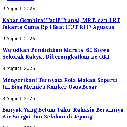
Kabar
9 August, 2026
Gembira!
Kabar Gembira! Tarif TransJ, MRT, dan LRT
Tarif
TransJ,
Jakarta Cuma Rp 1 Saat HUT RI 17 Agustus
MRT,
dan
Wujudkan
9 August, 2026
LRT
Pendidikan
Jakarta
Wujudkan Pendidikan Merata, 60 Siswa
Merata,
Cuma
60
Sekolah Rakyat Diberangkatkan ke OKI
Rp
Siswa
1
Sekolah
Mengerikan!
8 August, 2026
Saat
Rakyat
Ternyata
HUT
Diberangkatkan
Mengerikan! Ternyata Pola Makan Seperti
Pola
RI
ke
Makan
Ini Bisa Memicu Kanker Usus Besar
17
OKI
Seperti
Agustus
Ini
Banyak
8 August, 2026
Bisa
Yang
Memicu
Banyak Yang Belum Tahu! Rahasia Bersihnya
Belum
Kanker
Tahu!
Air Sungai dan Selokan di Jepang
Usus
Rahasia
Besar
Bersihnya