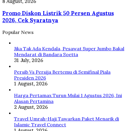
Promo
8 August, 2026
Air
Diskon
Sungai
Promo Diskon Listrik 50 Persen Agustus
Listrik
dan
50
2026, Cek Syaratnya
Selokan
Persen
di
Agustus
Popular News
Jepang
2026,
Cek
Syaratnya
Jika Tak Ada Kendala, Pesawat Super Jumbo Bakal
Mendarat di Bandara Soetta
31 July, 2026
Persib Vs Persija Bertemu di Semifinal Piala
Presiden 2026
1 August, 2026
Harga Pertamax Turun Mulai 1 Agustus 2026, Ini
Alasan Pertamina
2 August, 2026
Travel Umrah-Haji Tawarkan Paket Menarik di
Islamic Travel Connect
1 August, 2026