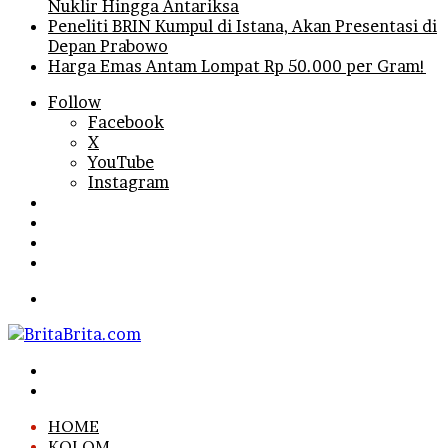
Nuklir Hingga Antariksa
Peneliti BRIN Kumpul di Istana, Akan Presentasi di
Depan Prabowo
Harga Emas Antam Lompat Rp 50.000 per Gram!
Follow
Facebook
X
YouTube
Instagram
Log
In
Random
Article
Sidebar
Search
for
Menu
Search
for
Log
In
HOME
KOLOM