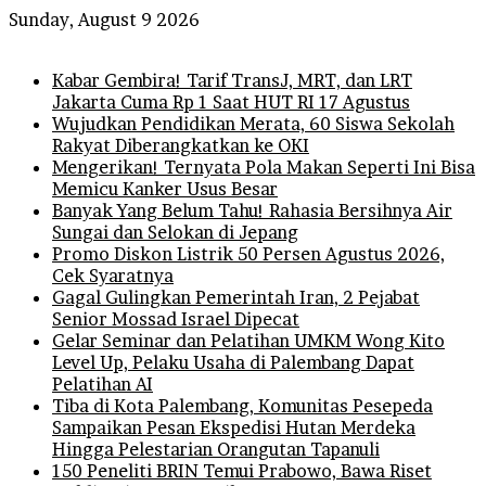
Sunday, August 9 2026
Breaking News
Kabar Gembira! Tarif TransJ, MRT, dan LRT
Jakarta Cuma Rp 1 Saat HUT RI 17 Agustus
Wujudkan Pendidikan Merata, 60 Siswa Sekolah
Rakyat Diberangkatkan ke OKI
Mengerikan! Ternyata Pola Makan Seperti Ini Bisa
Memicu Kanker Usus Besar
Banyak Yang Belum Tahu! Rahasia Bersihnya Air
Sungai dan Selokan di Jepang
Promo Diskon Listrik 50 Persen Agustus 2026,
Cek Syaratnya
Gagal Gulingkan Pemerintah Iran, 2 Pejabat
Senior Mossad Israel Dipecat
Gelar Seminar dan Pelatihan UMKM Wong Kito
Level Up, Pelaku Usaha di Palembang Dapat
Pelatihan AI
Tiba di Kota Palembang, Komunitas Pesepeda
Sampaikan Pesan Ekspedisi Hutan Merdeka
Hingga Pelestarian Orangutan Tapanuli
150 Peneliti BRIN Temui Prabowo, Bawa Riset