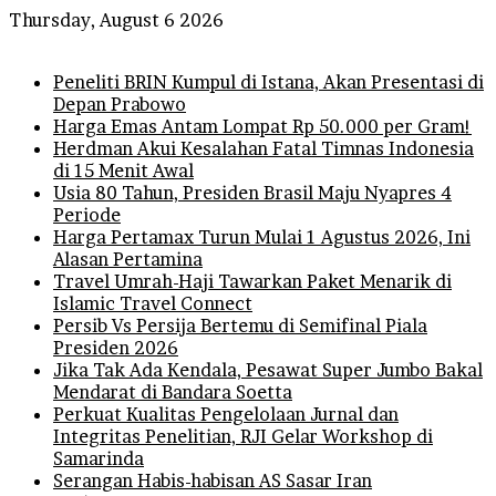
Thursday, August 6 2026
Breaking News
Peneliti BRIN Kumpul di Istana, Akan Presentasi di
Depan Prabowo
Harga Emas Antam Lompat Rp 50.000 per Gram!
Herdman Akui Kesalahan Fatal Timnas Indonesia
di 15 Menit Awal
Usia 80 Tahun, Presiden Brasil Maju Nyapres 4
Periode
Harga Pertamax Turun Mulai 1 Agustus 2026, Ini
Alasan Pertamina
Travel Umrah-Haji Tawarkan Paket Menarik di
Islamic Travel Connect
Persib Vs Persija Bertemu di Semifinal Piala
Presiden 2026
Jika Tak Ada Kendala, Pesawat Super Jumbo Bakal
Mendarat di Bandara Soetta
Perkuat Kualitas Pengelolaan Jurnal dan
Integritas Penelitian, RJI Gelar Workshop di
Samarinda
Serangan Habis-habisan AS Sasar Iran