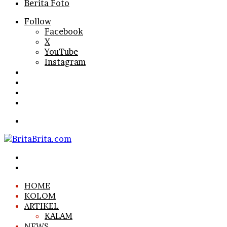
Berita Foto
Follow
Facebook
X
YouTube
Instagram
Log
In
Random
Article
Sidebar
Search
for
Menu
Search
for
Log
In
HOME
KOLOM
ARTIKEL
KALAM
NEWS