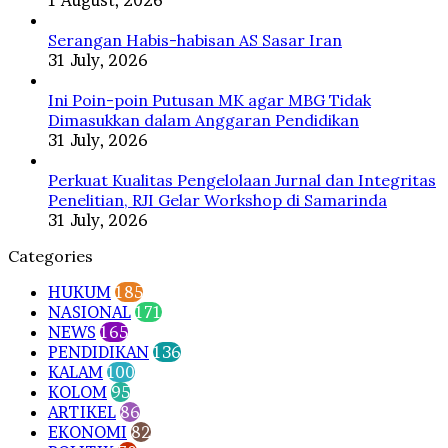
Serangan Habis-habisan AS Sasar Iran
31 July, 2026
Ini Poin-poin Putusan MK agar MBG Tidak
Dimasukkan dalam Anggaran Pendidikan
31 July, 2026
Perkuat Kualitas Pengelolaan Jurnal dan Integritas
Penelitian, RJI Gelar Workshop di Samarinda
31 July, 2026
Categories
HUKUM
185
NASIONAL
171
NEWS
165
PENDIDIKAN
136
KALAM
100
KOLOM
95
ARTIKEL
86
EKONOMI
82