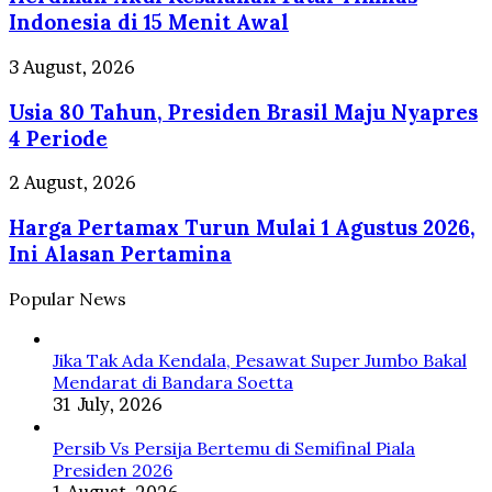
Fatal
Indonesia di 15 Menit Awal
Timnas
Indonesia
Usia
3 August, 2026
di
80
15
Usia 80 Tahun, Presiden Brasil Maju Nyapres
Tahun,
Menit
Presiden
4 Periode
Awal
Brasil
Maju
Harga
2 August, 2026
Nyapres
Pertamax
4
Harga Pertamax Turun Mulai 1 Agustus 2026,
Turun
Periode
Mulai
Ini Alasan Pertamina
1
Agustus
Popular News
2026,
Ini
Alasan
Jika Tak Ada Kendala, Pesawat Super Jumbo Bakal
Pertamina
Mendarat di Bandara Soetta
31 July, 2026
Persib Vs Persija Bertemu di Semifinal Piala
Presiden 2026
1 August, 2026