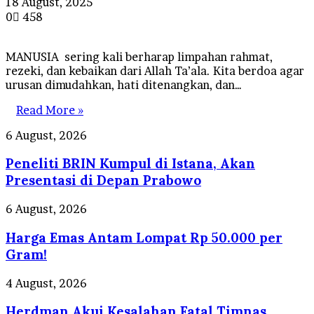
18 August, 2025
0
458
MANUSIA sering kali berharap limpahan rahmat,
rezeki, dan kebaikan dari Allah Ta’ala. Kita berdoa agar
urusan dimudahkan, hati ditenangkan, dan…
Read More »
Peneliti
6 August, 2026
BRIN
Peneliti BRIN Kumpul di Istana, Akan
Kumpul
di
Presentasi di Depan Prabowo
Istana,
Akan
Harga
6 August, 2026
Presentasi
Emas
di
Harga Emas Antam Lompat Rp 50.000 per
Antam
Depan
Lompat
Gram!
Prabowo
Rp
50.000
Herdman
4 August, 2026
per
Akui
Gram!
Herdman Akui Kesalahan Fatal Timnas
Kesalahan