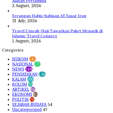
Alasan Pertamina
2 August, 2026
Serangan Habis-habisan AS Sasar Iran
31 July, 2026
Travel Umrah-Haji Tawarkan Paket Menarik di
Islamic Travel Connect
1 August, 2026
Categories
HUKUM
185
NASIONAL
173
NEWS
168
PENDIDIKAN
136
KALAM
100
KOLOM
95
ARTIKEL
86
EKONOMI
83
POLITIK
71
SEJARAH-BUDAYA
54
Uncategorized
47