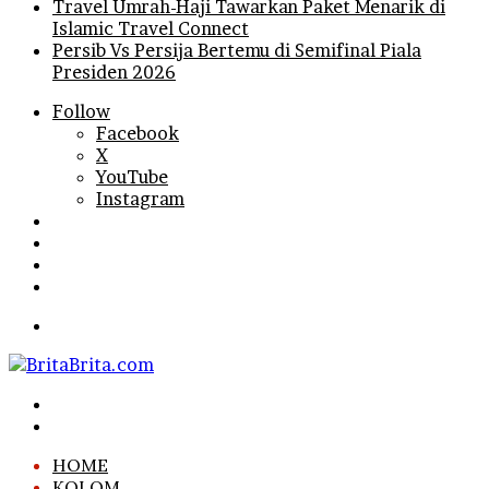
Travel Umrah-Haji Tawarkan Paket Menarik di
Islamic Travel Connect
Persib Vs Persija Bertemu di Semifinal Piala
Presiden 2026
Follow
Facebook
X
YouTube
Instagram
Log
In
Random
Article
Sidebar
Search
for
Menu
Search
for
Log
In
HOME
KOLOM