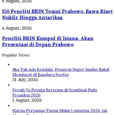
150
6 August, 2026
Dapat
Pesan
Peneliti
Pelatihan
Ekspedisi
150 Peneliti BRIN Temui Prabowo, Bawa Riset
BRIN
AI
Hutan
Temui
Nuklir Hingga Antariksa
Merdeka
Prabowo,
Hingga
Bawa
Peneliti
6 August, 2026
Pelestarian
Riset
BRIN
Orangutan
Nuklir
Peneliti BRIN Kumpul di Istana, Akan
Kumpul
Tapanuli
Hingga
di
Presentasi di Depan Prabowo
Antariksa
Istana,
Akan
Popular News
Presentasi
di
Depan
Jika Tak Ada Kendala, Pesawat Super Jumbo Bakal
Prabowo
Mendarat di Bandara Soetta
31 July, 2026
Persib Vs Persija Bertemu di Semifinal Piala
Presiden 2026
1 August, 2026
Harga Pertamax Turun Mulai 1 Agustus 2026, Ini