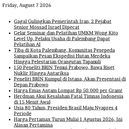
Friday, August 7 2026
Breaking News
Gagal Gulingkan Pemerintah Iran, 2 Pejabat
Senior Mossad Israel Dipecat
Gelar Seminar dan Pelatihan UMKM Wong Kito
Level Up, Pelaku Usaha di Palembang Dapat
Pelatihan AI
Tiba di Kota Palembang, Komunitas Pesepeda
Sampaikan Pesan Ekspedisi Hutan Merdeka
Hingga Pelestarian Orangutan Tapanuli
150 Peneliti BRIN Temui Prabowo, Bawa Riset
Nuklir Hingga Antariksa
Peneliti BRIN Kumpul di Istana, Akan Presentasi di
Depan Prabowo
Harga Emas Antam Lompat Rp 50.000 per Gram!
Herdman Akui Kesalahan Fatal Timnas Indonesia
di 15 Menit Awal
Usia 80 Tahun, Presiden Brasil Maju Nyapres 4
Periode
Harga Pertamax Turun Mulai 1 Agustus 2026, Ini
Alasan Pertamina