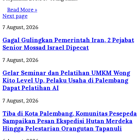
Read More »
Next page
Gagal
7 August, 2026
Gulingkan
Gagal Gulingkan Pemerintah Iran, 2 Pejabat
Pemerintah
Iran,
Senior Mossad Israel Dipecat
2
Pejabat
Gelar
7 August, 2026
Senior
Seminar
Mossad
Gelar Seminar dan Pelatihan UMKM Wong
dan
Israel
Pelatihan
Kito Level Up, Pelaku Usaha di Palembang
Dipecat
UMKM
Dapat Pelatihan AI
Wong
Kito
Tiba
7 August, 2026
Level
di
Up,
Tiba di Kota Palembang, Komunitas Pesepeda
Kota
Pelaku
Palembang,
Sampaikan Pesan Ekspedisi Hutan Merdeka
Usaha
Komunitas
Hingga Pelestarian Orangutan Tapanuli
di
Pesepeda
Palembang
Sampaikan