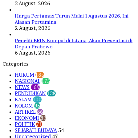
3 August, 2026
Harga Pertamax Turun Mulai 1 Agustus 2026, Ini
Alasan Pertamina
2 August, 2026
Peneliti BRIN Kumpul di Istana, Akan Presentasi di
Depan Prabowo
6 August, 2026
Categories
HUKUM
185
NASIONAL
175
NEWS
169
PENDIDIKAN
138
KALAM
100
KOLOM
95
ARTIKEL
86
EKONOMI
83
POLITIK
71
SEJARAH-BUDAYA
54
Uncategorized
47