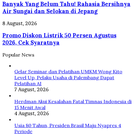
Memicu
Banyak Yang Belum Tahu! Rahasia Bersihnya
Belum
Kanker
Tahu!
Air Sungai dan Selokan di Jepang
Usus
Rahasia
Besar
Bersihnya
Promo
8 August, 2026
Air
Diskon
Sungai
Promo Diskon Listrik 50 Persen Agustus
Listrik
dan
50
2026, Cek Syaratnya
Selokan
Persen
di
Agustus
Popular News
Jepang
2026,
Cek
Syaratnya
Gelar Seminar dan Pelatihan UMKM Wong Kito
Level Up, Pelaku Usaha di Palembang Dapat
Pelatihan AI
7 August, 2026
Herdman Akui Kesalahan Fatal Timnas Indonesia di
15 Menit Awal
4 August, 2026
Usia 80 Tahun, Presiden Brasil Maju Nyapres 4
Periode