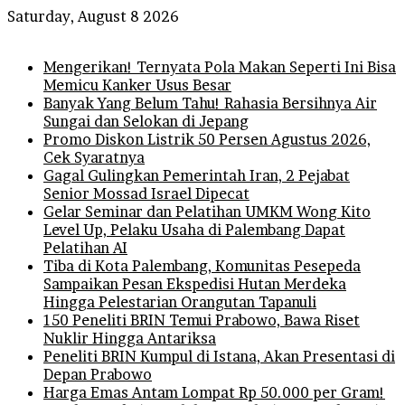
Saturday, August 8 2026
Breaking News
Mengerikan! Ternyata Pola Makan Seperti Ini Bisa
Memicu Kanker Usus Besar
Banyak Yang Belum Tahu! Rahasia Bersihnya Air
Sungai dan Selokan di Jepang
Promo Diskon Listrik 50 Persen Agustus 2026,
Cek Syaratnya
Gagal Gulingkan Pemerintah Iran, 2 Pejabat
Senior Mossad Israel Dipecat
Gelar Seminar dan Pelatihan UMKM Wong Kito
Level Up, Pelaku Usaha di Palembang Dapat
Pelatihan AI
Tiba di Kota Palembang, Komunitas Pesepeda
Sampaikan Pesan Ekspedisi Hutan Merdeka
Hingga Pelestarian Orangutan Tapanuli
150 Peneliti BRIN Temui Prabowo, Bawa Riset
Nuklir Hingga Antariksa
Peneliti BRIN Kumpul di Istana, Akan Presentasi di
Depan Prabowo
Harga Emas Antam Lompat Rp 50.000 per Gram!