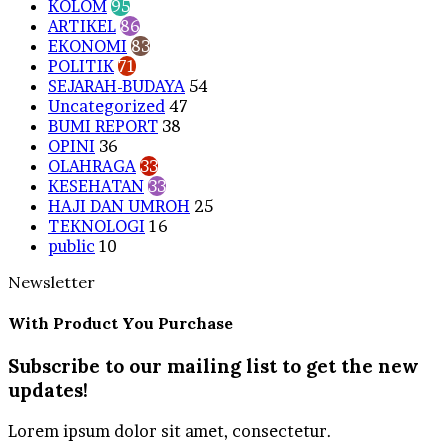
KOLOM
95
ARTIKEL
86
EKONOMI
83
POLITIK
71
SEJARAH-BUDAYA
54
Uncategorized
47
BUMI REPORT
38
OPINI
36
OLAHRAGA
33
KESEHATAN
33
HAJI DAN UMROH
25
TEKNOLOGI
16
public
10
Newsletter
With Product You Purchase
Subscribe to our mailing list to get the new
updates!
Lorem ipsum dolor sit amet, consectetur.