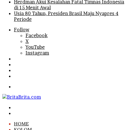
Herdman Akui Kesalahan Fatal Timnas Indonesia
di 15 Menit Awal
Usia 80 Tahun, Presiden Brasil Maju Nyapres 4
Periode
Follow
Facebook
X
YouTube
Instagram
Log
In
Random
Article
Sidebar
Search
for
Menu
Search
for
Log
In
HOME
KOLOM