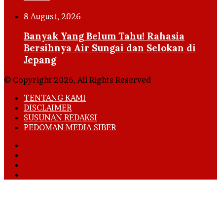
8 August, 2026
Banyak Yang Belum Tahu! Rahasia
Bersihnya Air Sungai dan Selokan di
Jepang
© Copyright 2026, All Rights Reserved
TENTANG KAMI
DISCLAIMER
SUSUNAN REDAKSI
PEDOMAN MEDIA SIBER
Facebook
X
YouTube
Instagram
Back
to
top