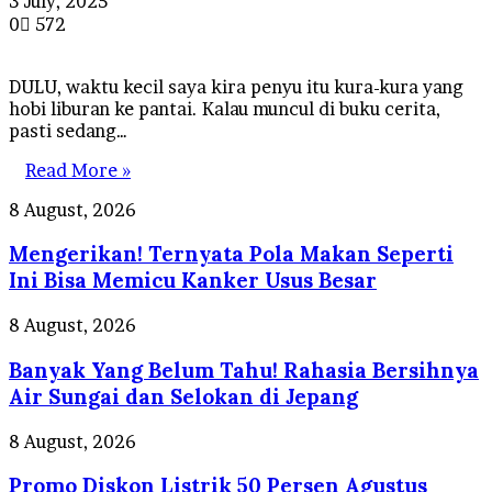
3 July, 2025
0
572
DULU, waktu kecil saya kira penyu itu kura-kura yang
hobi liburan ke pantai. Kalau muncul di buku cerita,
pasti sedang…
Read More »
Mengerikan!
8 August, 2026
Ternyata
Mengerikan! Ternyata Pola Makan Seperti
Pola
Makan
Ini Bisa Memicu Kanker Usus Besar
Seperti
Ini
Banyak
8 August, 2026
Bisa
Yang
Memicu
Banyak Yang Belum Tahu! Rahasia Bersihnya
Belum
Kanker
Tahu!
Air Sungai dan Selokan di Jepang
Usus
Rahasia
Besar
Bersihnya
Promo
8 August, 2026
Air
Diskon
Sungai
Promo Diskon Listrik 50 Persen Agustus
Listrik