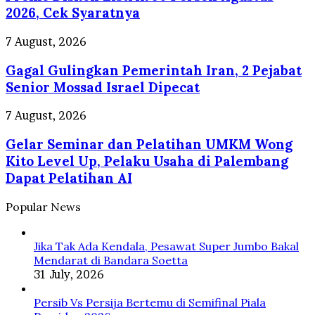
dan
50
2026, Cek Syaratnya
Selokan
Persen
di
Agustus
Gagal
7 August, 2026
Jepang
2026,
Gulingkan
Cek
Gagal Gulingkan Pemerintah Iran, 2 Pejabat
Pemerintah
Syaratnya
Iran,
Senior Mossad Israel Dipecat
2
Pejabat
Gelar
7 August, 2026
Senior
Seminar
Mossad
Gelar Seminar dan Pelatihan UMKM Wong
dan
Israel
Pelatihan
Kito Level Up, Pelaku Usaha di Palembang
Dipecat
UMKM
Dapat Pelatihan AI
Wong
Kito
Popular News
Level
Up,
Pelaku
Jika Tak Ada Kendala, Pesawat Super Jumbo Bakal
Usaha
Mendarat di Bandara Soetta
di
31 July, 2026
Palembang
Dapat
Persib Vs Persija Bertemu di Semifinal Piala
Pelatihan