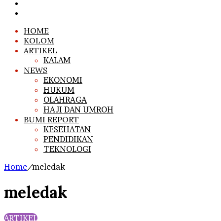
Search
for
Log
In
HOME
KOLOM
ARTIKEL
KALAM
NEWS
EKONOMI
HUKUM
OLAHRAGA
HAJI DAN UMROH
BUMI REPORT
KESEHATAN
PENDIDIKAN
TEKNOLOGI
Home
/
meledak
meledak
ARTIKEL