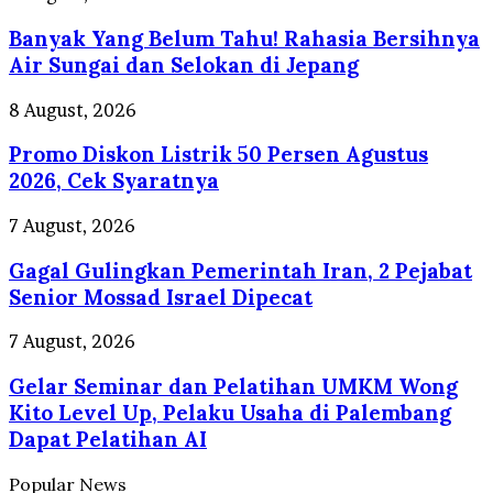
Bisa
Yang
Memicu
Banyak Yang Belum Tahu! Rahasia Bersihnya
Belum
Kanker
Tahu!
Air Sungai dan Selokan di Jepang
Usus
Rahasia
Besar
Bersihnya
Promo
8 August, 2026
Air
Diskon
Sungai
Promo Diskon Listrik 50 Persen Agustus
Listrik
dan
50
2026, Cek Syaratnya
Selokan
Persen
di
Agustus
Gagal
7 August, 2026
Jepang
2026,
Gulingkan
Cek
Gagal Gulingkan Pemerintah Iran, 2 Pejabat
Pemerintah
Syaratnya
Iran,
Senior Mossad Israel Dipecat
2
Pejabat
Gelar
7 August, 2026
Senior
Seminar
Mossad
Gelar Seminar dan Pelatihan UMKM Wong
dan
Israel
Pelatihan
Kito Level Up, Pelaku Usaha di Palembang
Dipecat
UMKM
Dapat Pelatihan AI
Wong
Kito
Popular News