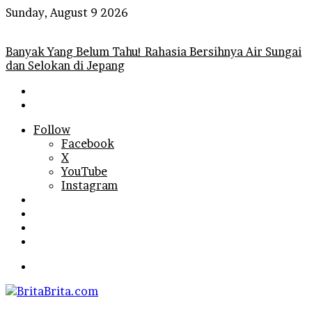
Sunday, August 9 2026
Breaking News
Banyak Yang Belum Tahu! Rahasia Bersihnya Air Sungai
dan Selokan di Jepang
Follow
Facebook
X
YouTube
Instagram
Log
In
Random
Article
Sidebar
Search
for
Menu