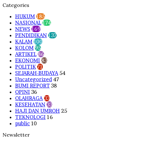
Categories
HUKUM
185
NASIONAL
174
NEWS
169
PENDIDIKAN
137
KALAM
100
KOLOM
95
ARTIKEL
86
EKONOMI
83
POLITIK
71
SEJARAH-BUDAYA
54
Uncategorized
47
BUMI REPORT
38
OPINI
36
OLAHRAGA
33
KESEHATAN
33
HAJI DAN UMROH
25
TEKNOLOGI
16
public
10
Newsletter