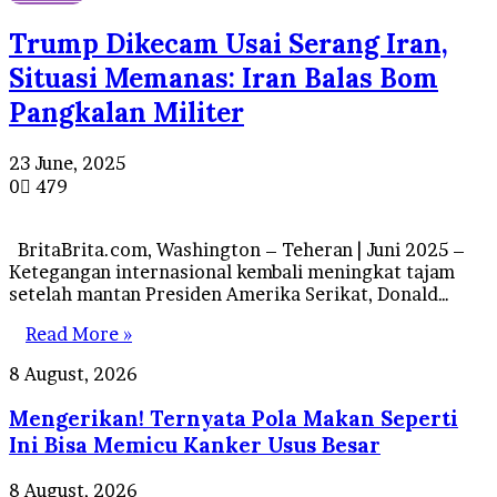
Trump Dikecam Usai Serang Iran,
Situasi Memanas: Iran Balas Bom
Pangkalan Militer
23 June, 2025
0
479
BritaBrita.com, Washington – Teheran | Juni 2025 –
Ketegangan internasional kembali meningkat tajam
setelah mantan Presiden Amerika Serikat, Donald…
Read More »
Mengerikan!
8 August, 2026
Ternyata
Mengerikan! Ternyata Pola Makan Seperti
Pola
Makan
Ini Bisa Memicu Kanker Usus Besar
Seperti
Ini
Banyak
8 August, 2026