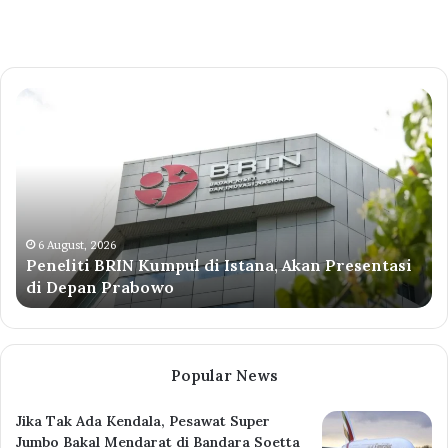
Peneliti
BRIN
Kumpul
di
Istana,
Akan
Presentasi
di
6 August, 2026
Peneliti BRIN Kumpul di Istana, Akan Presentasi
Depan
di Depan Prabowo
Prabowo
Popular News
Jika Tak Ada Kendala, Pesawat Super
Jumbo Bakal Mendarat di Bandara Soetta