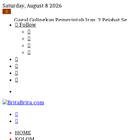
Saturday, August 8 2026
Gagal Gulingkan Pemerintah Iran, 2 Pejabat Senior Mossad Israel Dipecat
Follow
Log
In
Random
Article
Sidebar
Search
for
Menu
Search
for
Log
In
HOME
KOLOM