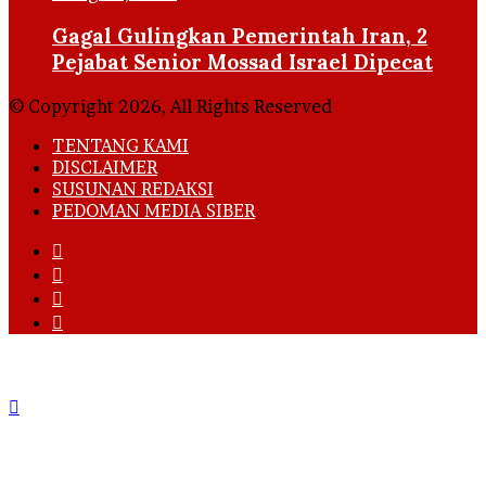
Gagal Gulingkan Pemerintah Iran, 2
Pejabat Senior Mossad Israel Dipecat
© Copyright 2026, All Rights Reserved
TENTANG KAMI
DISCLAIMER
SUSUNAN REDAKSI
PEDOMAN MEDIA SIBER
Facebook
X
YouTube
Instagram
Back
to
top
button