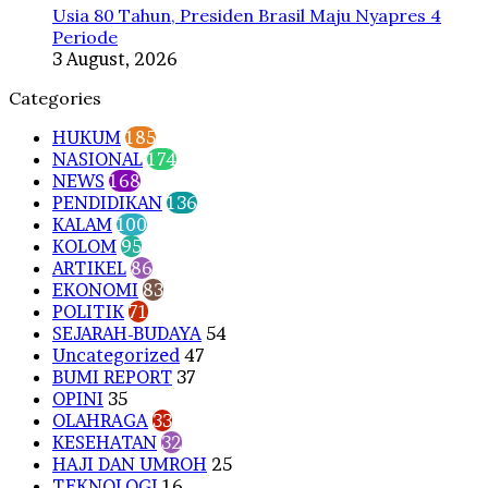
Usia 80 Tahun, Presiden Brasil Maju Nyapres 4
Periode
3 August, 2026
Categories
HUKUM
185
NASIONAL
174
NEWS
168
PENDIDIKAN
136
KALAM
100
KOLOM
95
ARTIKEL
86
EKONOMI
83
POLITIK
71
SEJARAH-BUDAYA
54
Uncategorized
47
BUMI REPORT
37
OPINI
35
OLAHRAGA
33
KESEHATAN
32
HAJI DAN UMROH
25
TEKNOLOGI
16