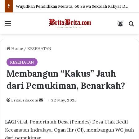
Wujudkan Pendidikan Merata, 60 Siswa Sekolah Rakyat Diberangkatkan ke OKI
Menu
Log In
Se
Home
/
KESEHATAN
KESEHATAN
Membangun “Kakus” Jauh
dari Pemukiman, Benarkah?
Send
BritaBrita.com
22 May, 2025
an
email
LAGI
viral, Pemerintah Desa (Pemdes) Desa Ulak Bedil
Kecamatan Indralaya, Ogan Ilir (OI), membangun WC jauh
dari pemukiman.