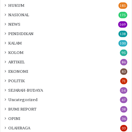
HUKUM
185
NASIONAL
175
NEWS
169
PENDIDIKAN
138
KALAM
100
KOLOM
95
ARTIKEL
86
EKONOMI
83
POLITIK
71
SEJARAH-BUDAYA
54
Uncategorized
47
BUMI REPORT
38
OPINI
36
OLAHRAGA
33