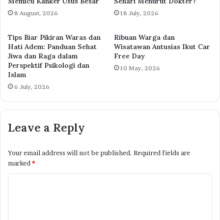
Memicu Kanker Usus Besar
Sehari Menurut Dokter?
8 August, 2026
18 July, 2026
Tips Biar Pikiran Waras dan
Ribuan Warga dan
Hati Adem: Panduan Sehat
Wisatawan Antusias Ikut Car
Jiwa dan Raga dalam
Free Day
Perspektif Psikologi dan
10 May, 2026
Islam
6 July, 2026
Leave a Reply
Your email address will not be published.
Required fields are
marked
*
C
o
m