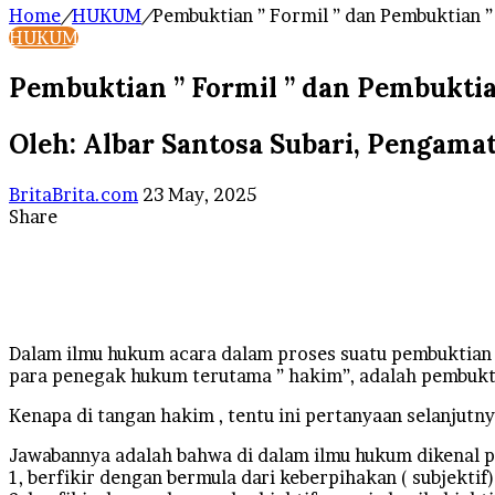
Home
/
HUKUM
/
Pembuktian ” Formil ” dan Pembuktian ”
HUKUM
Pembuktian ” Formil ” dan Pembuktian
Oleh: Albar Santosa Subari, Pengam
Send
BritaBrita.com
23 May, 2025
an
Share
Facebook
X
LinkedIn
Tumblr
Pinterest
Reddit
VKontakte
Odnoklassniki
Pocket
WhatsApp
Telegram
Line
email
Dalam ilmu hukum acara dalam proses suatu pembuktian 
para penegak hukum terutama ” hakim”, adalah pembuktia
Kenapa di tangan hakim , tentu ini pertanyaan selanjutny
Jawabannya adalah bahwa di dalam ilmu hukum dikenal p
1, berfikir dengan bermula dari keberpihakan ( subjektif)