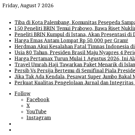
Friday, August 7 2026
Breaking News
Tiba di Kota Palembang, Komunitas Pesepeda Sampa
150 Peneliti BRIN Temui Prabowo, Bawa Riset Nukli
Peneliti BRIN Kumpul di Istana, Akan Presentasi d
Harga Emas Antam Lompat Rp 50.000 per Gram!
Herdman Akui Kesalahan Fatal Timnas Indonesia di
Usia 80 Tahun, Presiden Brasil Maju Nyapres 4 Per
Harga Pertamax Turun Mulai 1 Agustus 2026, Ini A
Travel Umrah-Haji Tawarkan Paket Menarik di Isla
Persib Vs Persija Bertemu di Semifinal Piala Presi
Jika Tak Ada Kendala, Pesawat Super Jumbo Bakal 
Perkuat Kualitas Pengelolaan Jurnal dan Integritas
Follow
Facebook
X
YouTube
Instagram
Log
In
Random