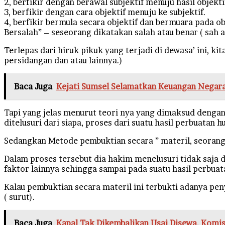
2, berfikir dengan berawal subjektif menuju hasil objekti
3, berfikir dengan cara objektif menuju ke subjektif.
4, berfikir bermula secara objektif dan bermuara pada ob
Bersalah” – seseorang dikatakan salah atau benar ( sah 
Terlepas dari hiruk pikuk yang terjadi di dewasa’ ini, k
persidangan dan atau lainnya.)
Baca Juga
Kejati Sumsel Selamatkan Keuangan Negara
Tapi yang jelas menurut teori nya yang dimaksud dengan 
ditelusuri dari siapa, proses dari suatu hasil perbuata
Sedangkan Metode pembuktian secara ” materil, seorang h
Dalam proses tersebut dia hakim menelusuri tidak saja da
faktor lainnya sehingga sampai pada suatu hasil perbua
Kalau pembuktian secara materil ini terbukti adanya p
( surut).
Baca Juga
Kapal Tak Dikembalikan Usai Disewa, Komi