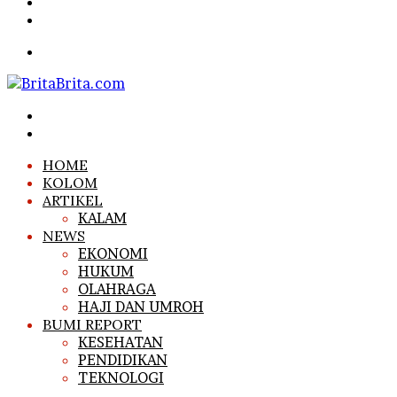
Article
Sidebar
Search
for
Menu
Search
for
Log
In
HOME
KOLOM
ARTIKEL
KALAM
NEWS
EKONOMI
HUKUM
OLAHRAGA
HAJI DAN UMROH
BUMI REPORT
KESEHATAN
PENDIDIKAN
TEKNOLOGI