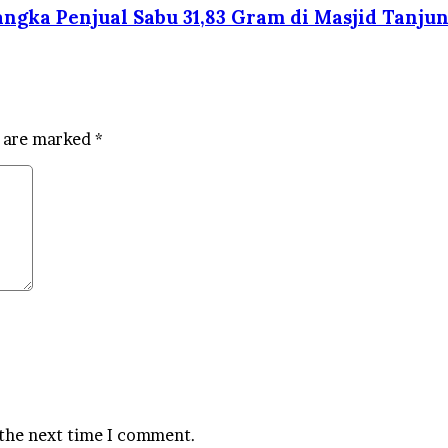
ngka Penjual Sabu 31,83 Gram di Masjid Tanjun
s are marked
*
 the next time I comment.