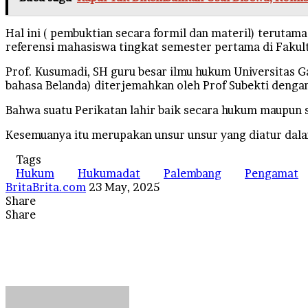
Hal ini ( pembuktian secara formil dan materil) teruta
referensi mahasiswa tingkat semester pertama di Faku
Prof. Kusumadi, SH guru besar ilmu hukum Universitas
bahasa Belanda) diterjemahkan oleh Prof Subekti dengan 
Bahwa suatu Perikatan lahir baik secara hukum maupun 
Kesemuanya itu merupakan unsur unsur yang diatur dal
Tags
Hukum
Hukumadat
Palembang
Pengamat
Send
BritaBrita.com
23 May, 2025
an
Share
Facebook
X
LinkedIn
Tumblr
Pinterest
Reddit
VKontakte
Odnoklassniki
Pocket
WhatsApp
Telegram
Line
email
Share
Facebook
X
LinkedIn
Tumblr
Pinterest
Reddit
VKontakte
Odnoklassniki
Pocket
Messenger
Messenger
WhatsApp
Telegram
Line
Share
Print
via
Email