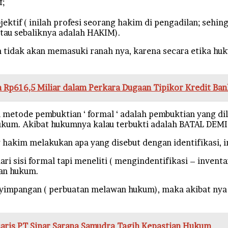
f;
jektif ( inilah profesi seorang hakim di pengadilan; sehi
atau sebaliknya adalah HAKIM).
ita tidak akan memasuki ranah nya, karena secara etika hu
 Rp616,5 Miliar dalam Perkara Dugaan Tipikor Kredit Ba
metode pembuktian ‘ formal ‘ adalah pembuktian yang dilih
n hukum. Akibat hukumnya kalau terbukti adalah BATAL DEM
akim melakukan apa yang disebut dengan identifikasi, inv
ri sisi formal tapi meneliti ( mengindentifikasi – invent
tan hukum.
enyimpangan ( perbuatan melawan hukum), maka akibat ny
saris PT Sinar Sarana Samudra Tagih Kepastian Hukum