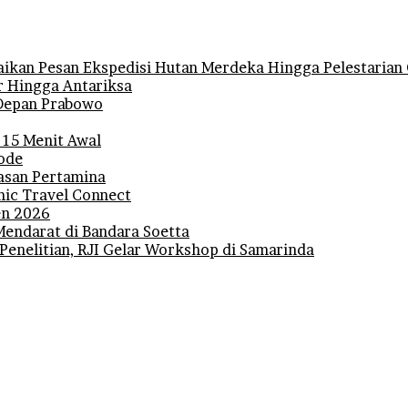
ikan Pesan Ekspedisi Hutan Merdeka Hingga Pelestarian 
r Hingga Antariksa
i Depan Prabowo
 15 Menit Awal
iode
lasan Pertamina
mic Travel Connect
den 2026
Mendarat di Bandara Soetta
 Penelitian, RJI Gelar Workshop di Samarinda