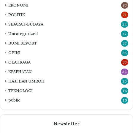
EKONOMI
83
POLITIK
71
SEJARAH-BUDAYA
54
Uncategorized
47
BUMI REPORT
37
OPINI
35
OLAHRAGA
33
KESEHATAN
32
HAJI DAN UMROH
25
TEKNOLOGI
16
public
10
Newsletter