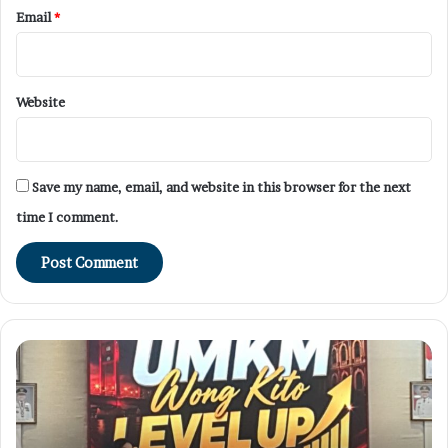
Email
*
Website
Save my name, email, and website in this browser for the next
time I comment.
ar
Tiba
inar
di
Kota
atihan
Palemba
KM
Komunit