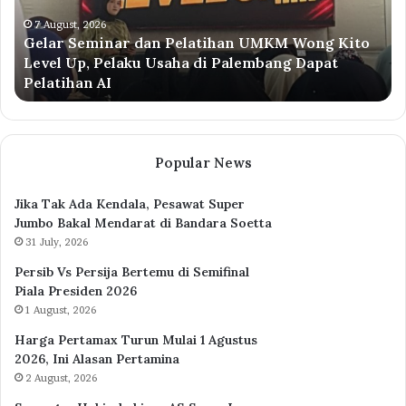
ng
Peseped
o
Sampaik
7 August, 2026
7 Aug
elar Seminar dan Pelatihan UMKM Wong Kito
Tiba 
el
Pesan
evel Up, Pelaku Usaha di Palembang Dapat
Sampa
Ekspedis
elatihan AI
Hingg
aku
Hutan
ha
Merdeka
Hingga
embang
Pelestari
at
Orangut
Popular News
atihan
Tapanuli
Jika Tak Ada Kendala, Pesawat Super
Jumbo Bakal Mendarat di Bandara Soetta
31 July, 2026
Persib Vs Persija Bertemu di Semifinal
Piala Presiden 2026
1 August, 2026
Harga Pertamax Turun Mulai 1 Agustus
2026, Ini Alasan Pertamina
2 August, 2026