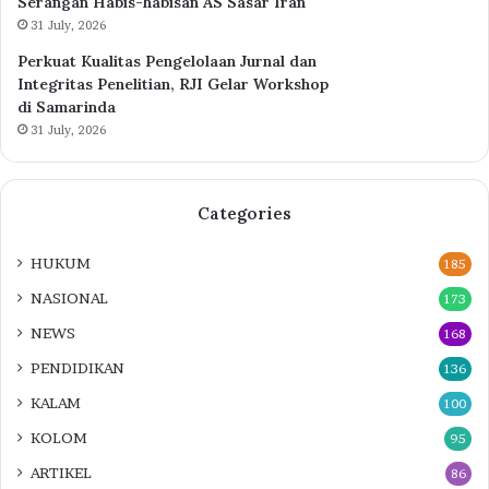
Serangan Habis-habisan AS Sasar Iran
31 July, 2026
Perkuat Kualitas Pengelolaan Jurnal dan
Integritas Penelitian, RJI Gelar Workshop
di Samarinda
31 July, 2026
Categories
HUKUM
185
NASIONAL
173
NEWS
168
PENDIDIKAN
136
KALAM
100
KOLOM
95
ARTIKEL
86