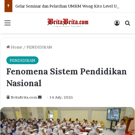
Gelar Seminar dan Pelatihan UMKM Wong Kito Level Up, Pelaku Usaha di Palembang Dapat Pelatihan AI
Menu
Log In
Se
Home
/
PENDIDIKAN
PENDIDIKAN
Fenomena Sistem Pendidikan
Nasional
Send
BritaBrita.com
14 July, 2025
an
email