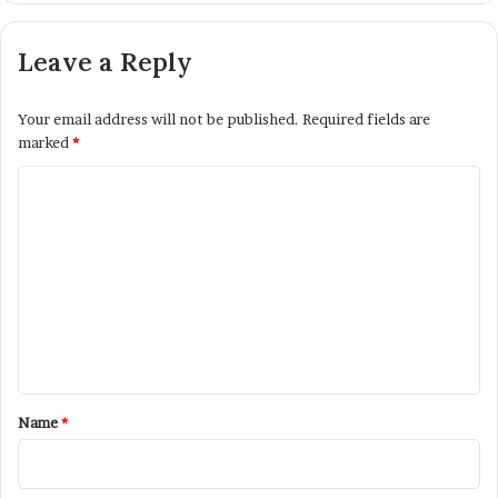
Leave a Reply
Your email address will not be published.
Required fields are
marked
*
C
o
m
m
e
n
t
*
Name
*