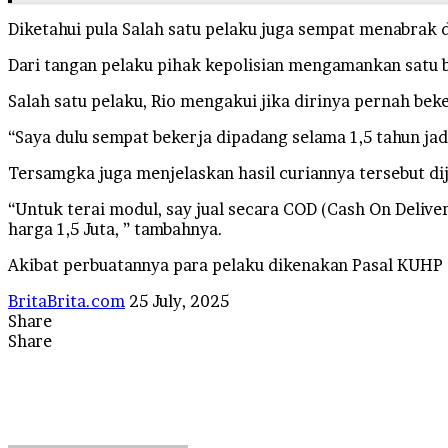
Diketahui pula Salah satu pelaku juga sempat menabrak
Dari tangan pelaku pihak kepolisian mengamankan satu bu
Salah satu pelaku, Rio mengakui jika dirinya pernah bek
“Saya dulu sempat bekerja dipadang selama 1,5 tahun jad
Tersamgka juga menjelaskan hasil curiannya tersebut di
“Untuk terai modul, say jual secara COD (Cash On Deliv
harga 1,5 Juta, ” tambahnya.
Akibat perbuatannya para pelaku dikenakan Pasal KUHP 
Send
BritaBrita.com
25 July, 2025
an
Share
Facebook
X
LinkedIn
Tumblr
Pinterest
Reddit
VKontakte
Odnoklassniki
Pocket
WhatsApp
Telegram
Line
email
Share
Facebook
X
LinkedIn
Tumblr
Pinterest
Reddit
VKontakte
Odnoklassniki
Pocket
Messenger
Messenger
WhatsApp
Telegram
Line
Share
Print
via
Email