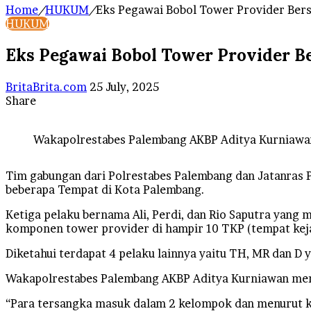
Home
/
HUKUM
/
Eks Pegawai Bobol Tower Provider Bersa
HUKUM
Eks Pegawai Bobol Tower Provider Be
Send
BritaBrita.com
25 July, 2025
an
Share
Facebook
X
LinkedIn
Tumblr
Pinterest
Reddit
VKontakte
Odnoklassniki
Pocket
WhatsApp
Telegram
Line
email
Wakapolrestabes Palembang AKBP Aditya Kurniawa
Tim gabungan dari Polrestabes Palembang dan Jatanras 
beberapa Tempat di Kota Palembang.
Ketiga pelaku bernama Ali, Perdi, dan Rio Saputra yan
komponen tower provider di hampir 10 TKP (tempat kej
Diketahui terdapat 4 pelaku lainnya yaitu TH, MR dan D
Wakapolrestabes Palembang AKBP Aditya Kurniawan men
“Para tersangka masuk dalam 2 kelompok dan menurut ka