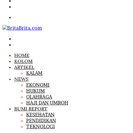
Article
Sidebar
Search
for
Menu
Search
for
Log
In
HOME
KOLOM
ARTIKEL
KALAM
NEWS
EKONOMI
HUKUM
OLAHRAGA
HAJI DAN UMROH
BUMI REPORT
KESEHATAN
PENDIDIKAN
TEKNOLOGI