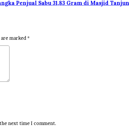
ngka Penjual Sabu 31,83 Gram di Masjid Tanjun
s are marked
*
 the next time I comment.