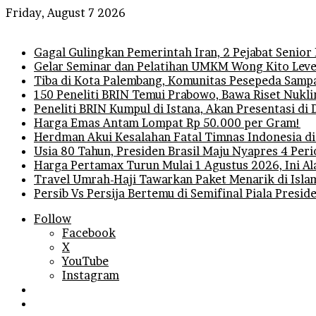
Friday, August 7 2026
Breaking News
Gagal Gulingkan Pemerintah Iran, 2 Pejabat Senior
Gelar Seminar dan Pelatihan UMKM Wong Kito Level
Tiba di Kota Palembang, Komunitas Pesepeda Sampa
150 Peneliti BRIN Temui Prabowo, Bawa Riset Nukli
Peneliti BRIN Kumpul di Istana, Akan Presentasi d
Harga Emas Antam Lompat Rp 50.000 per Gram!
Herdman Akui Kesalahan Fatal Timnas Indonesia di
Usia 80 Tahun, Presiden Brasil Maju Nyapres 4 Per
Harga Pertamax Turun Mulai 1 Agustus 2026, Ini A
Travel Umrah-Haji Tawarkan Paket Menarik di Isla
Persib Vs Persija Bertemu di Semifinal Piala Presi
Follow
Facebook
X
YouTube
Instagram
Log
In
Random