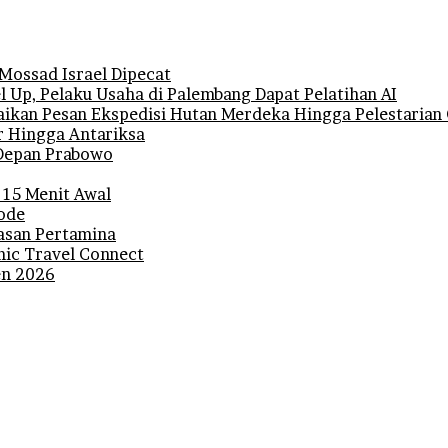
 Mossad Israel Dipecat
 Up, Pelaku Usaha di Palembang Dapat Pelatihan AI
ikan Pesan Ekspedisi Hutan Merdeka Hingga Pelestarian 
r Hingga Antariksa
i Depan Prabowo
 15 Menit Awal
iode
lasan Pertamina
mic Travel Connect
den 2026