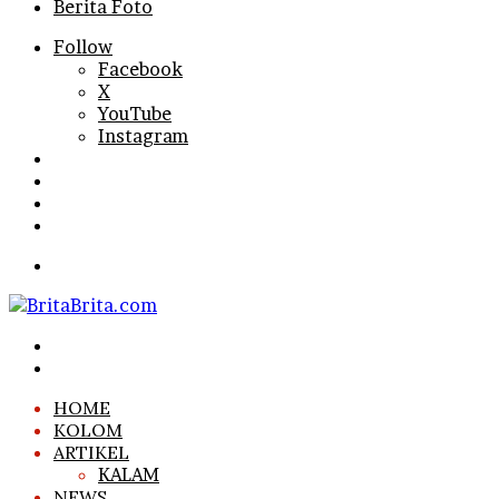
Berita Foto
Follow
Facebook
X
YouTube
Instagram
Log
In
Random
Article
Sidebar
Search
for
Menu
Search
for
Log
In
HOME
KOLOM
ARTIKEL
KALAM
NEWS