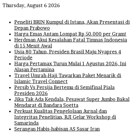
Thursday, August 6 2026
Breaking News
Peneliti BRIN Kumpul di Istana, Akan Presentasi di
Depan Prabowo
Harga Emas Antam Lompat Rp 50.000 per Gram!
Herdman Akui Kesalahan Fatal Timnas Indonesia
di 15 Menit Awal
Usia 80 Tahun, Presiden Brasil Maju Nyapres 4
Periode
Harga Pertamax Turun Mulai 1 Agustus 2026, Ini
Alasan Pertamina
Travel Umrah-Haji Tawarkan Paket Menarik di
Islamic Travel Connect
Persib Vs Persija Bertemu di Semifinal Piala
Presiden 2026
Jika Tak Ada Kendala, Pesawat Super Jumbo Bakal
Mendarat di Bandara Soetta
Perkuat Kualitas Pengelolaan Jurnal dan
Integritas Penelitian, RJI Gelar Workshop di
Samarinda
Serangan Habis-habisan AS Sasar Iran