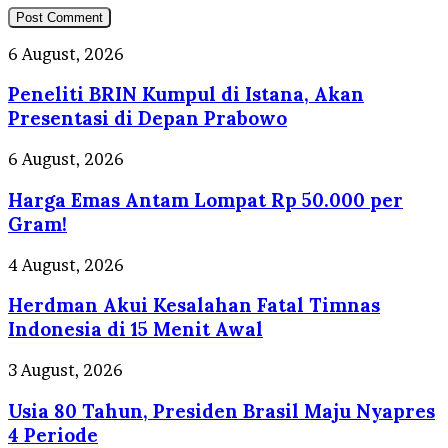
Peneliti
6 August, 2026
BRIN
Peneliti BRIN Kumpul di Istana, Akan
Kumpul
di
Presentasi di Depan Prabowo
Istana,
Akan
Harga
6 August, 2026
Presentasi
Emas
di
Harga Emas Antam Lompat Rp 50.000 per
Antam
Depan
Lompat
Gram!
Prabowo
Rp
50.000
Herdman
4 August, 2026
per
Akui
Gram!
Herdman Akui Kesalahan Fatal Timnas
Kesalahan
Fatal
Indonesia di 15 Menit Awal
Timnas
Indonesia
Usia
3 August, 2026
di
80
15
Usia 80 Tahun, Presiden Brasil Maju Nyapres
Tahun,
Menit
Presiden
4 Periode
Awal