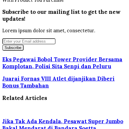
With Product You Purchase
Subscribe to our mailing list to get the new
updates!
Lorem ipsum dolor sit amet, consectetur.
Enter
your
Email
address
Eks Pegawai Bobol Tower Provider Bersama
Komplotan, Polisi Sita Senpi dan Peluru
Juarai Fornas VIII Atlet dijanjikan Diberi
Bonus Tambahan
Related Articles
Jika Tak Ada Kendala, Pesawat Super Jumbo
Bakal Mendarat di Bandara Soetta