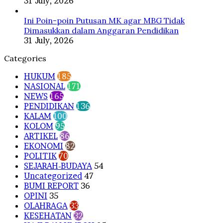
31 July, 2026
Ini Poin-poin Putusan MK agar MBG Tidak
Dimasukkan dalam Anggaran Pendidikan
31 July, 2026
Categories
HUKUM
185
NASIONAL
171
NEWS
165
PENDIDIKAN
136
KALAM
100
KOLOM
95
ARTIKEL
86
EKONOMI
82
POLITIK
70
SEJARAH-BUDAYA
54
Uncategorized
47
BUMI REPORT
36
OPINI
35
OLAHRAGA
33
KESEHATAN
32