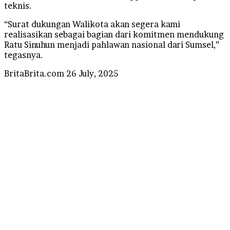
teknis.
“Surat dukungan Walikota akan segera kami
realisasikan sebagai bagian dari komitmen mendukung
Ratu Sinuhun menjadi pahlawan nasional dari Sumsel,”
tegasnya.
Send
BritaBrita.com
26 July, 2025
an
email