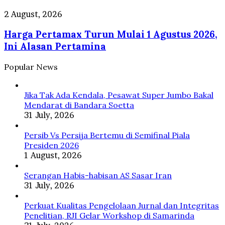
Brasil
Maju
Harga
2 August, 2026
Nyapres
Pertamax
4
Harga Pertamax Turun Mulai 1 Agustus 2026,
Turun
Periode
Mulai
Ini Alasan Pertamina
1
Agustus
Popular News
2026,
Ini
Alasan
Jika Tak Ada Kendala, Pesawat Super Jumbo Bakal
Pertamina
Mendarat di Bandara Soetta
31 July, 2026
Persib Vs Persija Bertemu di Semifinal Piala
Presiden 2026
1 August, 2026
Serangan Habis-habisan AS Sasar Iran
31 July, 2026
Perkuat Kualitas Pengelolaan Jurnal dan Integritas
Penelitian, RJI Gelar Workshop di Samarinda