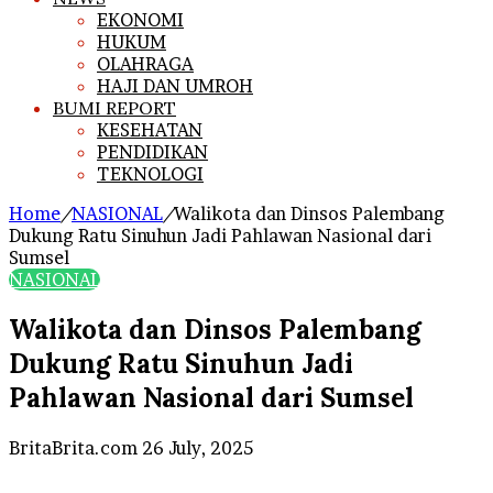
EKONOMI
HUKUM
OLAHRAGA
HAJI DAN UMROH
BUMI REPORT
KESEHATAN
PENDIDIKAN
TEKNOLOGI
Home
/
NASIONAL
/
Walikota dan Dinsos Palembang
Dukung Ratu Sinuhun Jadi Pahlawan Nasional dari
Sumsel
NASIONAL
Walikota dan Dinsos Palembang
Dukung Ratu Sinuhun Jadi
Pahlawan Nasional dari Sumsel
Send
BritaBrita.com
26 July, 2025
an
email