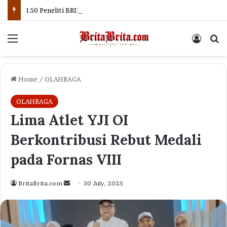
150 Peneliti BRIN Temui Prabowo, Bawa Riset Nuklir Hingga Antariksa
Menu
Log In
Se
Home
/
OLAHRAGA
OLAHRAGA
Lima Atlet YJI OI
Berkontribusi Rebut Medali
pada Fornas VIII
Send
BritaBrita.com
30 July, 2025
an
email