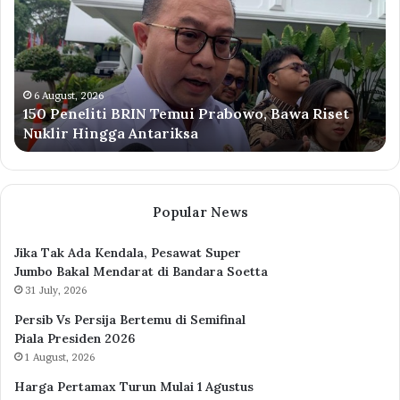
Kumpul
di
Istana,
Akan
Presentasi
di
6 August, 2026
et
Peneliti BRIN Kumpul di Istana, Akan Presentas
Depan
di Depan Prabowo
Prabowo
Popular News
Jika Tak Ada Kendala, Pesawat Super
Jumbo Bakal Mendarat di Bandara Soetta
31 July, 2026
Persib Vs Persija Bertemu di Semifinal
Piala Presiden 2026
1 August, 2026
Harga Pertamax Turun Mulai 1 Agustus