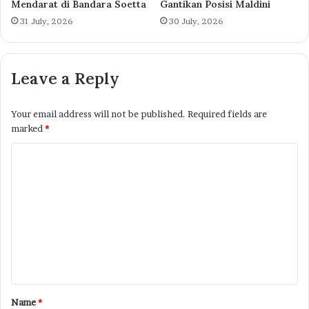
Mendarat di Bandara Soetta
Gantikan Posisi Maldini
31 July, 2026
30 July, 2026
Leave a Reply
Your email address will not be published.
Required fields are
marked
*
C
o
m
m
e
n
t
*
Name
*