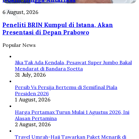
Merdeka
Prabowo,
Hingga
Bawa
Peneliti
6 August, 2026
Pelestarian
Riset
BRIN
Orangutan
Nuklir
Peneliti BRIN Kumpul di Istana, Akan
Kumpul
Tapanuli
Hingga
di
Presentasi di Depan Prabowo
Antariksa
Istana,
Akan
Popular News
Presentasi
di
Depan
Jika Tak Ada Kendala, Pesawat Super Jumbo Bakal
Prabowo
Mendarat di Bandara Soetta
31 July, 2026
Persib Vs Persija Bertemu di Semifinal Piala
Presiden 2026
1 August, 2026
Harga Pertamax Turun Mulai 1 Agustus 2026, Ini
Alasan Pertamina
2 August, 2026
Travel Umrah-Haji Tawarkan Paket Menarik di