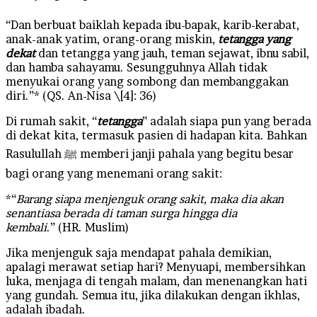
“Dan berbuat baiklah kepada ibu-bapak, karib-kerabat,
anak-anak yatim, orang-orang miskin,
tetangga yang
dekat
dan tetangga yang jauh, teman sejawat, ibnu sabil,
dan hamba sahayamu. Sesungguhnya Allah tidak
menyukai orang yang sombong dan membanggakan
diri.”* (QS. An-Nisa \[4]: 36)
Di rumah sakit, “
tetangga
” adalah siapa pun yang berada
di dekat kita, termasuk pasien di hadapan kita. Bahkan
Rasulullah ﷺ memberi janji pahala yang begitu besar
bagi orang yang menemani orang sakit:
*“
Barang siapa menjenguk orang sakit, maka dia akan
senantiasa berada di taman surga hingga dia
kembali
.” (HR. Muslim)
Jika menjenguk saja mendapat pahala demikian,
apalagi merawat setiap hari? Menyuapi, membersihkan
luka, menjaga di tengah malam, dan menenangkan hati
yang gundah. Semua itu, jika dilakukan dengan ikhlas,
adalah ibadah.