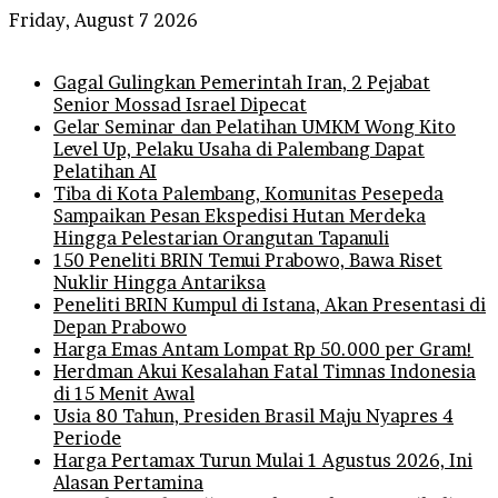
Friday, August 7 2026
Breaking News
Gagal Gulingkan Pemerintah Iran, 2 Pejabat
Senior Mossad Israel Dipecat
Gelar Seminar dan Pelatihan UMKM Wong Kito
Level Up, Pelaku Usaha di Palembang Dapat
Pelatihan AI
Tiba di Kota Palembang, Komunitas Pesepeda
Sampaikan Pesan Ekspedisi Hutan Merdeka
Hingga Pelestarian Orangutan Tapanuli
150 Peneliti BRIN Temui Prabowo, Bawa Riset
Nuklir Hingga Antariksa
Peneliti BRIN Kumpul di Istana, Akan Presentasi di
Depan Prabowo
Harga Emas Antam Lompat Rp 50.000 per Gram!
Herdman Akui Kesalahan Fatal Timnas Indonesia
di 15 Menit Awal
Usia 80 Tahun, Presiden Brasil Maju Nyapres 4
Periode
Harga Pertamax Turun Mulai 1 Agustus 2026, Ini
Alasan Pertamina