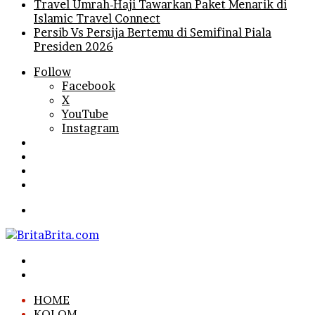
Travel Umrah-Haji Tawarkan Paket Menarik di
Islamic Travel Connect
Persib Vs Persija Bertemu di Semifinal Piala
Presiden 2026
Follow
Facebook
X
YouTube
Instagram
Log
In
Random
Article
Sidebar
Search
for
Menu
Search
for
Log
In
HOME
KOLOM