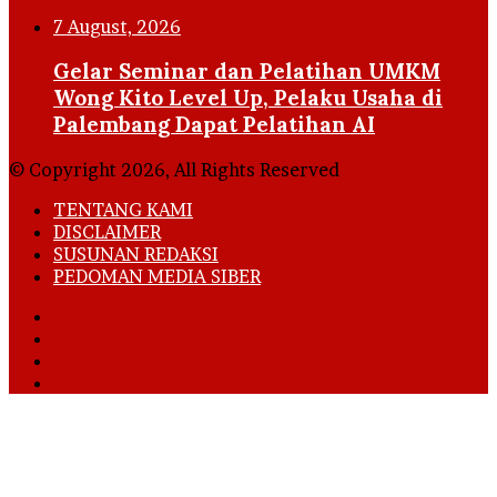
7 August, 2026
Gelar Seminar dan Pelatihan UMKM
Wong Kito Level Up, Pelaku Usaha di
Palembang Dapat Pelatihan AI
© Copyright 2026, All Rights Reserved
TENTANG KAMI
DISCLAIMER
SUSUNAN REDAKSI
PEDOMAN MEDIA SIBER
Facebook
X
YouTube
Instagram
Facebook
X
LinkedIn
WhatsApp
Telegram
Viber
Back
to
top
button