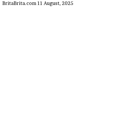
Send
BritaBrita.com
11 August, 2025
an
email