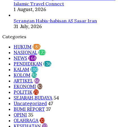
Islamic Travel Connect
1 August, 2026
Serangan Habis-habisan AS Sasar Iran
31 July, 2026
Categories
HUKUM
185
NASIONAL
173
NEWS
168
PENDIDIKAN
136
KALAM
100
KOLOM
95
ARTIKEL
86
EKONOMI
83
POLITIK
71
SEJARAH-BUDAYA
54
Uncategorized
47
BUMI REPORT
37
OPINI
35
OLAHRAGA
33
KESEHATAN
32