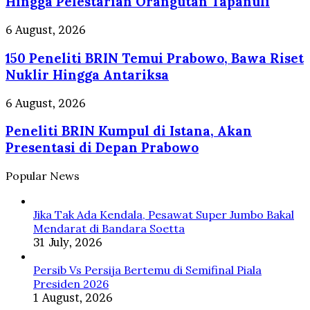
Hingga Pelestarian Orangutan Tapanuli
di
Pesepeda
Palembang
Sampaikan
150
6 August, 2026
Dapat
Pesan
Peneliti
Pelatihan
Ekspedisi
150 Peneliti BRIN Temui Prabowo, Bawa Riset
BRIN
AI
Hutan
Temui
Nuklir Hingga Antariksa
Merdeka
Prabowo,
Hingga
Bawa
Peneliti
6 August, 2026
Pelestarian
Riset
BRIN
Orangutan
Nuklir
Peneliti BRIN Kumpul di Istana, Akan
Kumpul
Tapanuli
Hingga
di
Presentasi di Depan Prabowo
Antariksa
Istana,
Akan
Popular News
Presentasi
di
Depan
Jika Tak Ada Kendala, Pesawat Super Jumbo Bakal
Prabowo
Mendarat di Bandara Soetta
31 July, 2026
Persib Vs Persija Bertemu di Semifinal Piala
Presiden 2026
1 August, 2026