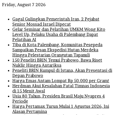
Friday, August 7 2026
Breaking News
Gagal Gulingkan Pemerintah Iran, 2 Pejabat
Senior Mossad Israel Dipecat
Gelar Seminar dan Pelatihan UMKM Wong Kito
Level Up, Pelaku Usaha di Palembang Dapat
Pelatihan AI
Tiba di Kota Palembang, Komunitas Pesepeda
Sampaikan Pesan Ekspedisi Hutan Merdeka
Hingga Pelestarian Orangutan Tapanuli
150 Peneliti BRIN Temui Prabowo, Bawa Riset
Nuklir Hingga Antariksa
Peneliti BRIN Kumpul di Istana, Akan Presentasi di
Depan Prabowo
Harga Emas Antam Lompat Rp 50.000 per Gram!
Herdman Akui Kesalahan Fatal Timnas Indonesia
di 15 Menit Awal
Usia 80 Tahun, Presiden Brasil Maju Nyapres 4
Periode
Harga Pertamax Turun Mulai 1 Agustus 2026, Ini
Alasan Pertamina