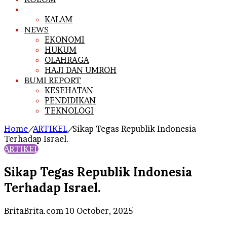
ARTIKEL
KALAM
NEWS
EKONOMI
HUKUM
OLAHRAGA
HAJI DAN UMROH
BUMI REPORT
KESEHATAN
PENDIDIKAN
TEKNOLOGI
Home
/
ARTIKEL
/
Sikap Tegas Republik Indonesia
Terhadap Israel.
ARTIKEL
Sikap Tegas Republik Indonesia
Terhadap Israel.
Send
BritaBrita.com
10 October, 2025
an