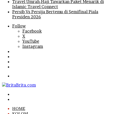
Travel Umrah-Haji Tawarkan Paket Menarik di
Islamic Travel Connect
Persib Vs Persija Bertemu di Semifinal Piala
Presiden 2026
Follow
Facebook
X
YouTube
Instagram
Log
In
Random
Article
Sidebar
Search
for
Menu
Search
for
Log
In
HOME
KOLOM