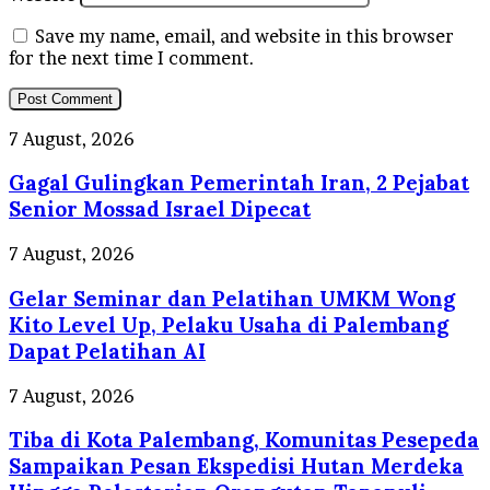
Save my name, email, and website in this browser
for the next time I comment.
Gagal
7 August, 2026
Gulingkan
Gagal Gulingkan Pemerintah Iran, 2 Pejabat
Pemerintah
Iran,
Senior Mossad Israel Dipecat
2
Pejabat
Gelar
7 August, 2026
Senior
Seminar
Mossad
Gelar Seminar dan Pelatihan UMKM Wong
dan
Israel
Pelatihan
Kito Level Up, Pelaku Usaha di Palembang
Dipecat
UMKM
Dapat Pelatihan AI
Wong
Kito
Tiba
7 August, 2026
Level
di
Up,
Tiba di Kota Palembang, Komunitas Pesepeda
Kota
Pelaku
Palembang,
Sampaikan Pesan Ekspedisi Hutan Merdeka
Usaha
Komunitas