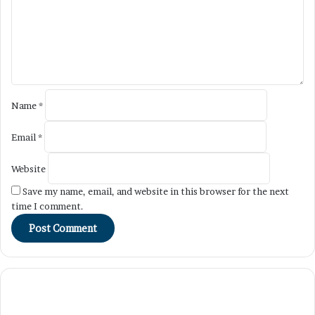
e
n
t
*
Name
*
Email
*
Website
Save my name, email, and website in this browser for the next
time I comment.
Mobil
China