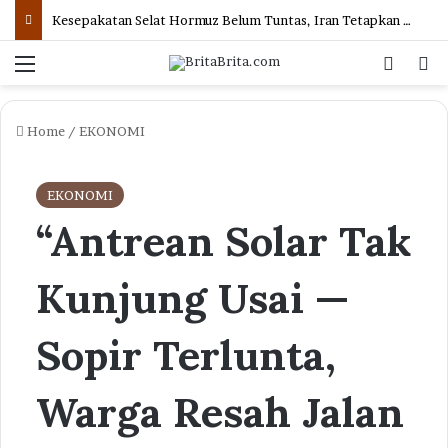
Kesepakatan Selat Hormuz Belum Tuntas, Iran Tetapkan Syarat
Menu
Log In
Se
Home
/
EKONOMI
EKONOMI
“Antrean Solar Tak
Kunjung Usai —
Sopir Terlunta,
Warga Resah Jalan