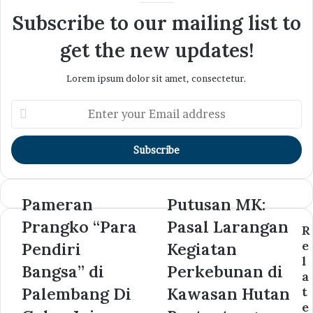
Subscribe to our mailing list to
get the new updates!
Lorem ipsum dolor sit amet, consectetur.
Enter
your
Email
address
Pameran
Putusan MK:
Prangko “Para
Pasal Larangan
R
e
Pendiri
Kegiatan
l
Bangsa” di
Perkebunan di
a
Palembang Di
Kawasan Hutan
t
e