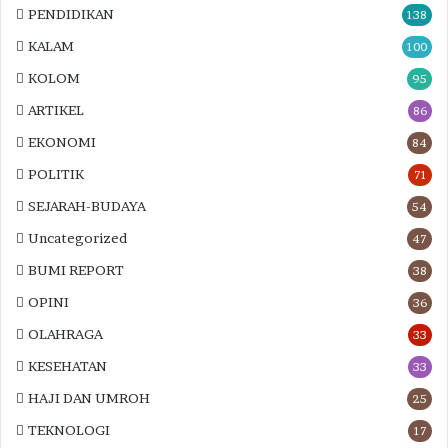
PENDIDIKAN
138
KALAM
100
KOLOM
95
ARTIKEL
86
EKONOMI
84
POLITIK
71
SEJARAH-BUDAYA
54
Uncategorized
47
BUMI REPORT
38
OPINI
36
OLAHRAGA
33
KESEHATAN
33
HAJI DAN UMROH
25
TEKNOLOGI
17