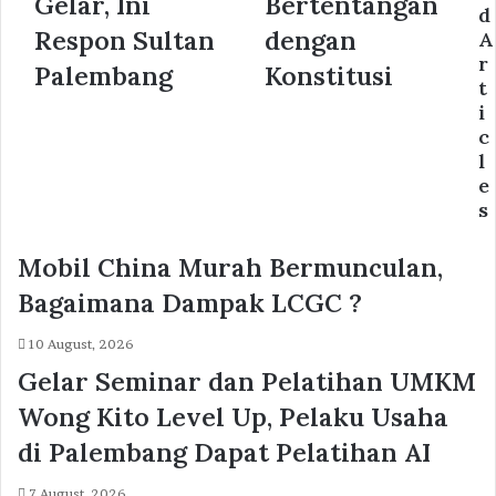
Gelar, Ini
Bertentangan
d
Respon Sultan
dengan
A
r
Palembang
Konstitusi
t
i
c
l
e
s
Mobil China Murah Bermunculan,
Bagaimana Dampak LCGC ?
10 August, 2026
Gelar Seminar dan Pelatihan UMKM
Wong Kito Level Up, Pelaku Usaha
di Palembang Dapat Pelatihan AI
7 August, 2026