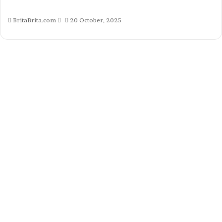
Send
BritaBrita.com
20 October, 2025
an
email