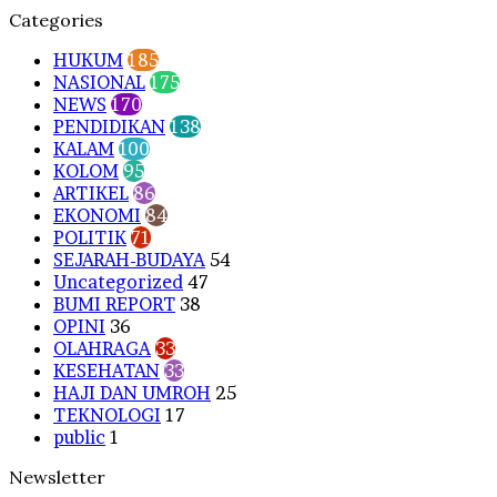
Categories
HUKUM
185
NASIONAL
175
NEWS
170
PENDIDIKAN
138
KALAM
100
KOLOM
95
ARTIKEL
86
EKONOMI
84
POLITIK
71
SEJARAH-BUDAYA
54
Uncategorized
47
BUMI REPORT
38
OPINI
36
OLAHRAGA
33
KESEHATAN
33
HAJI DAN UMROH
25
TEKNOLOGI
17
public
1
Newsletter