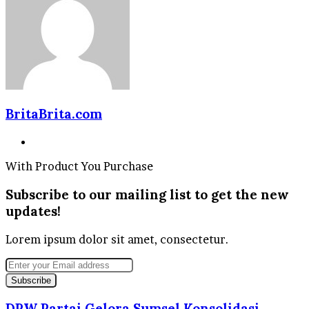
BritaBrita.com
Website
With Product You Purchase
Subscribe to our mailing list to get the new
updates!
Lorem ipsum dolor sit amet, consectetur.
Enter
your
Email
address
DPW Partai Gelora Sumsel Konsolidasi