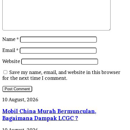
Name
*
Email
*
Website
Save my name, email, and website in this browser
for the next time I comment.
Mobil
10 August, 2026
China
Mobil China Murah Bermunculan,
Murah
Bermunculan,
Bagaimana Dampak LCGC ?
Bagaimana
Dampak
Kesepakatan