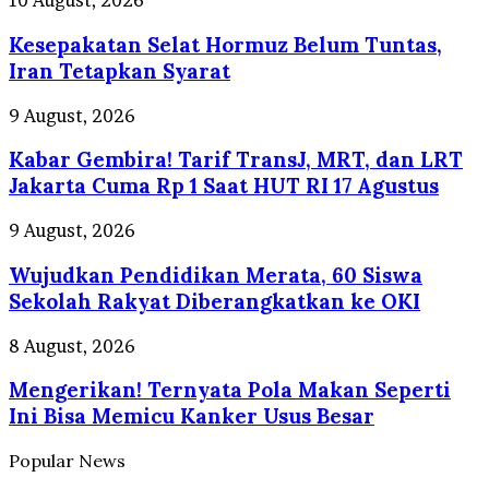
10 August, 2026
LCGC
Selat
?
Kesepakatan Selat Hormuz Belum Tuntas,
Hormuz
Belum
Iran Tetapkan Syarat
Tuntas,
Iran
Kabar
9 August, 2026
Tetapkan
Gembira!
Syarat
Kabar Gembira! Tarif TransJ, MRT, dan LRT
Tarif
TransJ,
Jakarta Cuma Rp 1 Saat HUT RI 17 Agustus
MRT,
dan
Wujudkan
9 August, 2026
LRT
Pendidikan
Jakarta
Wujudkan Pendidikan Merata, 60 Siswa
Merata,
Cuma
60
Sekolah Rakyat Diberangkatkan ke OKI
Rp
Siswa
1
Sekolah
Mengerikan!
8 August, 2026
Saat
Rakyat
Ternyata
HUT
Diberangkatkan
Mengerikan! Ternyata Pola Makan Seperti
Pola
RI
ke
Makan
Ini Bisa Memicu Kanker Usus Besar
17
OKI
Seperti
Agustus
Ini
Popular News
Bisa