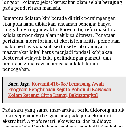
longsor. Polanya jelas: kerusakan alam selalu berujung
pada penderitaan manusia.
Sumatera Selatan kini berada di titik persimpangan.
Jika pola lama dibiarkan, ancaman bencana hanya
tinggal menunggu waktu. Karena itu, reformasi tata
kelola sumber daya alam tak bisa ditawar. Penataan
perizinan, moratorium di ekosistem kritis, pemetaan
risiko berbasis spasial, serta keterlibatan nyata
masyarakat lokal harus menjadi fondasi kebijakan.
Restorasi wilayah hulu, perlindungan gambut, dan
penataan zona rawan bencana adalah kunci
pencegahan.
Baca Juga
Koramil 418-05/Lemabang Awali
Program Penghijauan Sejuta Pohon di Kawasan
Kolam Retensi Citra Damai, Bukitsangkal
Pada saat yang sama, masyarakat perlu didorong untuk
tidak sepenuhnya bergantung pada pola ekonomi
ekstraktif. Agroforestri, ekowisata, dan budidaya
tanaman lokal berkelanjutan dapat menjadi jalan keluar