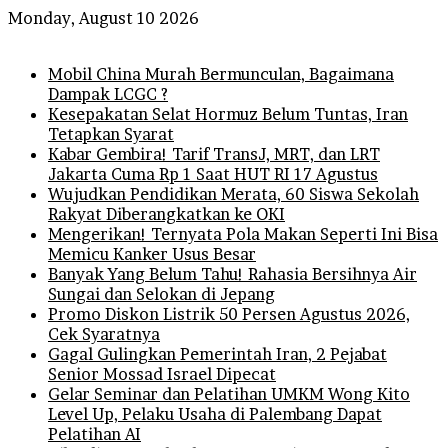
Monday, August 10 2026
Breaking News
Mobil China Murah Bermunculan, Bagaimana
Dampak LCGC ?
Kesepakatan Selat Hormuz Belum Tuntas, Iran
Tetapkan Syarat
Kabar Gembira! Tarif TransJ, MRT, dan LRT
Jakarta Cuma Rp 1 Saat HUT RI 17 Agustus
Wujudkan Pendidikan Merata, 60 Siswa Sekolah
Rakyat Diberangkatkan ke OKI
Mengerikan! Ternyata Pola Makan Seperti Ini Bisa
Memicu Kanker Usus Besar
Banyak Yang Belum Tahu! Rahasia Bersihnya Air
Sungai dan Selokan di Jepang
Promo Diskon Listrik 50 Persen Agustus 2026,
Cek Syaratnya
Gagal Gulingkan Pemerintah Iran, 2 Pejabat
Senior Mossad Israel Dipecat
Gelar Seminar dan Pelatihan UMKM Wong Kito
Level Up, Pelaku Usaha di Palembang Dapat
Pelatihan AI