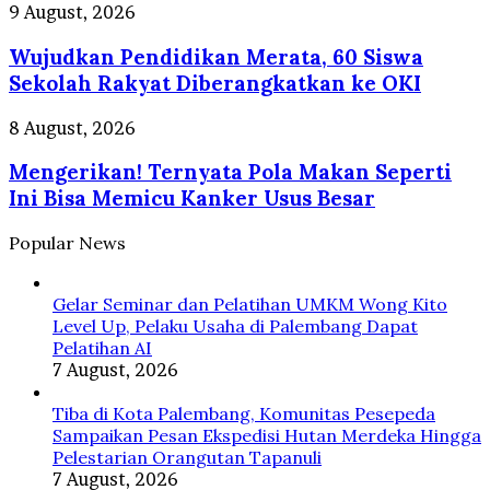
dan
Wujudkan
9 August, 2026
LRT
Pendidikan
Jakarta
Wujudkan Pendidikan Merata, 60 Siswa
Merata,
Cuma
60
Sekolah Rakyat Diberangkatkan ke OKI
Rp
Siswa
1
Sekolah
Mengerikan!
8 August, 2026
Saat
Rakyat
Ternyata
HUT
Diberangkatkan
Mengerikan! Ternyata Pola Makan Seperti
Pola
RI
ke
Makan
Ini Bisa Memicu Kanker Usus Besar
17
OKI
Seperti
Agustus
Ini
Popular News
Bisa
Memicu
Kanker
Gelar Seminar dan Pelatihan UMKM Wong Kito
Usus
Level Up, Pelaku Usaha di Palembang Dapat
Besar
Pelatihan AI
7 August, 2026
Tiba di Kota Palembang, Komunitas Pesepeda
Sampaikan Pesan Ekspedisi Hutan Merdeka Hingga
Pelestarian Orangutan Tapanuli
7 August, 2026