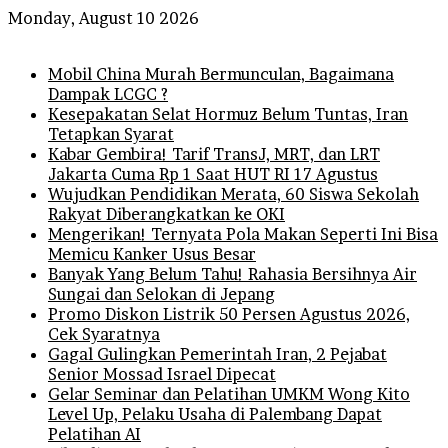
Monday, August 10 2026
Breaking News
Mobil China Murah Bermunculan, Bagaimana
Dampak LCGC ?
Kesepakatan Selat Hormuz Belum Tuntas, Iran
Tetapkan Syarat
Kabar Gembira! Tarif TransJ, MRT, dan LRT
Jakarta Cuma Rp 1 Saat HUT RI 17 Agustus
Wujudkan Pendidikan Merata, 60 Siswa Sekolah
Rakyat Diberangkatkan ke OKI
Mengerikan! Ternyata Pola Makan Seperti Ini Bisa
Memicu Kanker Usus Besar
Banyak Yang Belum Tahu! Rahasia Bersihnya Air
Sungai dan Selokan di Jepang
Promo Diskon Listrik 50 Persen Agustus 2026,
Cek Syaratnya
Gagal Gulingkan Pemerintah Iran, 2 Pejabat
Senior Mossad Israel Dipecat
Gelar Seminar dan Pelatihan UMKM Wong Kito
Level Up, Pelaku Usaha di Palembang Dapat
Pelatihan AI