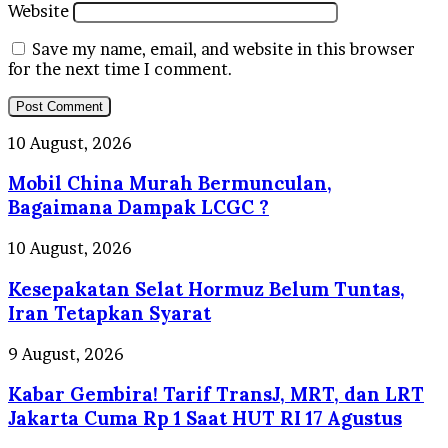
Website
Save my name, email, and website in this browser
for the next time I comment.
Mobil
10 August, 2026
China
Mobil China Murah Bermunculan,
Murah
Bermunculan,
Bagaimana Dampak LCGC ?
Bagaimana
Dampak
Kesepakatan
10 August, 2026
LCGC
Selat
?
Kesepakatan Selat Hormuz Belum Tuntas,
Hormuz
Belum
Iran Tetapkan Syarat
Tuntas,
Iran
Kabar
9 August, 2026
Tetapkan
Gembira!
Syarat
Kabar Gembira! Tarif TransJ, MRT, dan LRT
Tarif
TransJ,
Jakarta Cuma Rp 1 Saat HUT RI 17 Agustus
MRT,