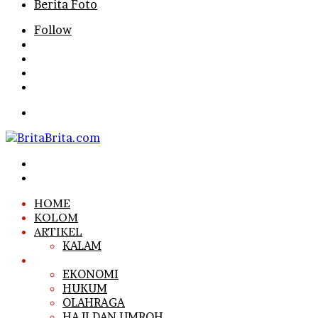
Berita Foto
Follow
Log
In
Random
Article
Sidebar
Search
for
Menu
Search
for
Log
In
HOME
KOLOM
ARTIKEL
KALAM
NEWS
EKONOMI
HUKUM
OLAHRAGA
HAJI DAN UMROH