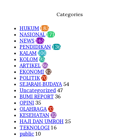
Categories
HUKUM
185
NASIONAL
171
NEWS
165
PENDIDIKAN
136
KALAM
100
KOLOM
95
ARTIKEL
86
EKONOMI
82
POLITIK
70
SEJARAH-BUDAYA
54
Uncategorized
47
BUMI REPORT
36
OPINI
35
OLAHRAGA
33
KESEHATAN
32
HAJI DAN UMROH
25
TEKNOLOGI
16
public
10