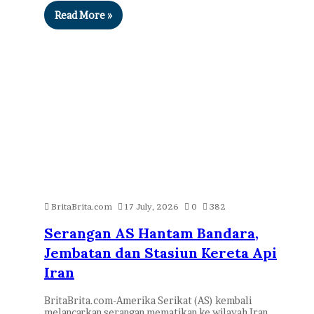
Read More »
BritaBrita.com
17 July, 2026
0
382
Serangan AS Hantam Bandara,
Jembatan dan Stasiun Kereta Api
Iran
BritaBrita.com-Amerika Serikat (AS) kembali
melancarkan serangan mematikan ke wilayah Iran