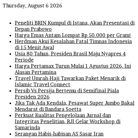
Thursday, August 6 2026
Breaking News
Peneliti BRIN Kumpul di Istana, Akan Presentasi di
Depan Prabowo
Harga Emas Antam Lompat Rp 50.000 per Gram!
Herdman Akui Kesalahan Fatal Timnas Indonesia
di 15 Menit Awal
Usia 80 Tahun, Presiden Brasil Maju Nyapres 4
Periode
Harga Pertamax Turun Mulai 1 Agustus 2026, Ini
Alasan Pertamina
Travel Umrah-Haji Tawarkan Paket Menarik di
Islamic Travel Connect
Persib Vs Persija Bertemu di Semifinal Piala
Presiden 2026
Jika Tak Ada Kendala, Pesawat Super Jumbo Bakal
Mendarat di Bandara Soetta
Perkuat Kualitas Pengelolaan Jurnal dan
Integritas Penelitian, RJI Gelar Workshop di
Samarinda
Serangan Habis-habisan AS Sasar Iran