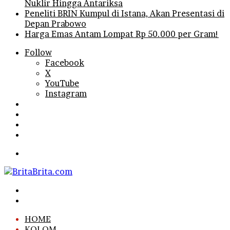
Nuklir Hingga Antariksa
Peneliti BRIN Kumpul di Istana, Akan Presentasi di
Depan Prabowo
Harga Emas Antam Lompat Rp 50.000 per Gram!
Follow
Facebook
X
YouTube
Instagram
Log
In
Random
Article
Sidebar
Search
for
Menu
Search
for
Log
In
HOME
KOLOM