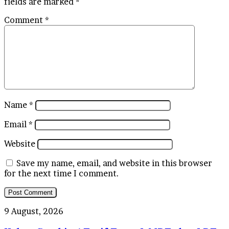
fields are marked
*
Comment
*
Name
*
Email
*
Website
Save my name, email, and website in this browser
for the next time I comment.
Kabar
9 August, 2026
Gembira!