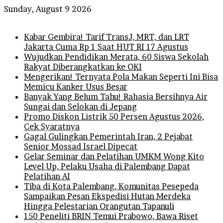
Sunday, August 9 2026
Breaking News
Kabar Gembira! Tarif TransJ, MRT, dan LRT
Jakarta Cuma Rp 1 Saat HUT RI 17 Agustus
Wujudkan Pendidikan Merata, 60 Siswa Sekolah
Rakyat Diberangkatkan ke OKI
Mengerikan! Ternyata Pola Makan Seperti Ini Bisa
Memicu Kanker Usus Besar
Banyak Yang Belum Tahu! Rahasia Bersihnya Air
Sungai dan Selokan di Jepang
Promo Diskon Listrik 50 Persen Agustus 2026,
Cek Syaratnya
Gagal Gulingkan Pemerintah Iran, 2 Pejabat
Senior Mossad Israel Dipecat
Gelar Seminar dan Pelatihan UMKM Wong Kito
Level Up, Pelaku Usaha di Palembang Dapat
Pelatihan AI
Tiba di Kota Palembang, Komunitas Pesepeda
Sampaikan Pesan Ekspedisi Hutan Merdeka
Hingga Pelestarian Orangutan Tapanuli
150 Peneliti BRIN Temui Prabowo, Bawa Riset