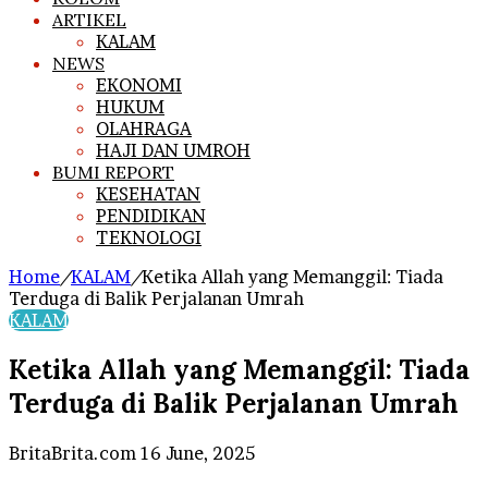
ARTIKEL
KALAM
NEWS
EKONOMI
HUKUM
OLAHRAGA
HAJI DAN UMROH
BUMI REPORT
KESEHATAN
PENDIDIKAN
TEKNOLOGI
Home
/
KALAM
/
Ketika Allah yang Memanggil: Tiada
Terduga di Balik Perjalanan Umrah
KALAM
Ketika Allah yang Memanggil: Tiada
Terduga di Balik Perjalanan Umrah
Send
BritaBrita.com
16 June, 2025
an