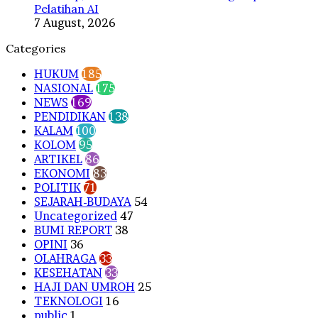
Pelatihan AI
7 August, 2026
Categories
HUKUM
185
NASIONAL
175
NEWS
169
PENDIDIKAN
138
KALAM
100
KOLOM
95
ARTIKEL
86
EKONOMI
83
POLITIK
71
SEJARAH-BUDAYA
54
Uncategorized
47
BUMI REPORT
38
OPINI
36
OLAHRAGA
33
KESEHATAN
33
HAJI DAN UMROH
25
TEKNOLOGI
16
public
1