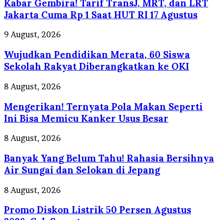
Kabar Gembira! Tarif TransJ, MRT, dan LRT
Tarif
TransJ,
Jakarta Cuma Rp 1 Saat HUT RI 17 Agustus
MRT,
dan
Wujudkan
9 August, 2026
LRT
Pendidikan
Jakarta
Wujudkan Pendidikan Merata, 60 Siswa
Merata,
Cuma
60
Sekolah Rakyat Diberangkatkan ke OKI
Rp
Siswa
1
Sekolah
Mengerikan!
8 August, 2026
Saat
Rakyat
Ternyata
HUT
Diberangkatkan
Mengerikan! Ternyata Pola Makan Seperti
Pola
RI
ke
Makan
Ini Bisa Memicu Kanker Usus Besar
17
OKI
Seperti
Agustus
Ini
Banyak
8 August, 2026
Bisa
Yang
Memicu
Banyak Yang Belum Tahu! Rahasia Bersihnya
Belum
Kanker
Tahu!
Air Sungai dan Selokan di Jepang
Usus
Rahasia
Besar
Bersihnya
Promo
8 August, 2026
Air
Diskon
Sungai
Promo Diskon Listrik 50 Persen Agustus
Listrik
dan
50