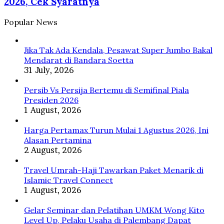
2026, Cek Syaratnya
Selokan
Persen
di
Agustus
Popular News
Jepang
2026,
Cek
Syaratnya
Jika Tak Ada Kendala, Pesawat Super Jumbo Bakal
Mendarat di Bandara Soetta
31 July, 2026
Persib Vs Persija Bertemu di Semifinal Piala
Presiden 2026
1 August, 2026
Harga Pertamax Turun Mulai 1 Agustus 2026, Ini
Alasan Pertamina
2 August, 2026
Travel Umrah-Haji Tawarkan Paket Menarik di
Islamic Travel Connect
1 August, 2026
Gelar Seminar dan Pelatihan UMKM Wong Kito
Level Up, Pelaku Usaha di Palembang Dapat