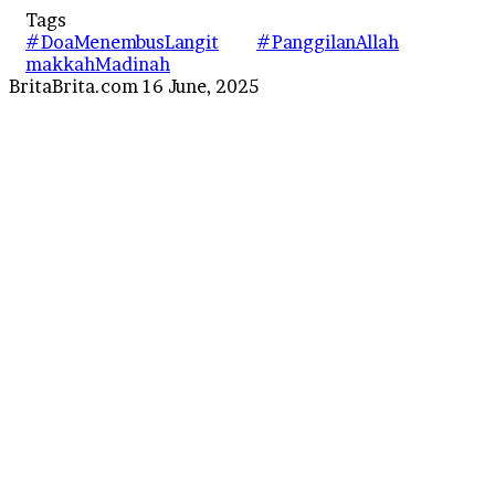
Tags
#DoaMenembusLangit
#PanggilanAllah
makkahMadinah
Send
BritaBrita.com
16 June, 2025
an
email