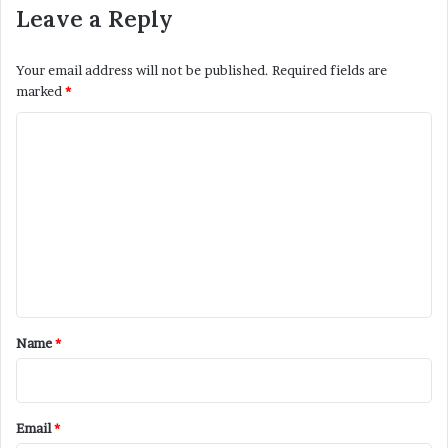
Leave a Reply
Your email address will not be published.
Required fields are
marked
*
C
o
m
m
e
n
t
*
Name
*
Email
*