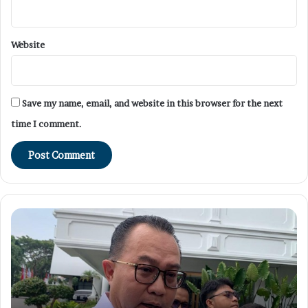
Website
Save my name, email, and website in this browser for the next
time I comment.
150
Pe
Peneliti
BR
BRIN
Ku
Temui
di
Prabowo,
Is
Bawa
Ak
Riset
Pr