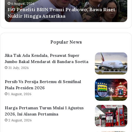
Nuklir
di
6 August, 2026
150 Peneliti BRIN Temui Prabowo, Bawa Riset
Hingga
De
Nuklir Hingga Antariksa
Antariksa
Pr
Popular News
Jika Tak Ada Kendala, Pesawat Super
Jumbo Bakal Mendarat di Bandara Soetta
31 July, 2026
Persib Vs Persija Bertemu di Semifinal
Piala Presiden 2026
1 August, 2026
Harga Pertamax Turun Mulai 1 Agustus
2026, Ini Alasan Pertamina
2 August, 2026