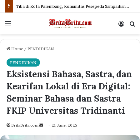
Tiba di Kota Palembang, Komunitas Pesepeda Sampaikan Pesan Ekspedisi Hutan Merdeka Hingga Pelestarian Orangutan Tapanuli
Menu
Log In
Se
Home
/
PENDIDIKAN
PENDIDIKAN
Eksistensi Bahasa, Sastra, dan
Kearifan Lokal di Era Digital:
Seminar Bahasa dan Sastra
FKIP Universitas Tridinanti
Send
BritaBrita.com
21 June, 2025
an
email