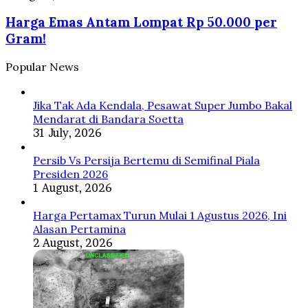
Presentasi
Emas
di
Harga Emas Antam Lompat Rp 50.000 per
Antam
Depan
Lompat
Gram!
Prabowo
Rp
50.000
Popular News
per
Gram!
Jika Tak Ada Kendala, Pesawat Super Jumbo Bakal
Mendarat di Bandara Soetta
31 July, 2026
Persib Vs Persija Bertemu di Semifinal Piala
Presiden 2026
1 August, 2026
Harga Pertamax Turun Mulai 1 Agustus 2026, Ini
Alasan Pertamina
2 August, 2026