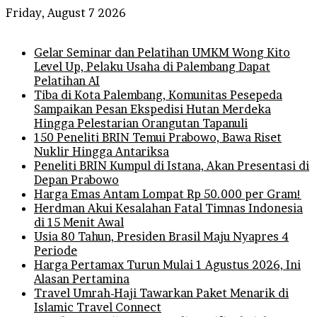
Friday, August 7 2026
Breaking News
Gelar Seminar dan Pelatihan UMKM Wong Kito
Level Up, Pelaku Usaha di Palembang Dapat
Pelatihan AI
Tiba di Kota Palembang, Komunitas Pesepeda
Sampaikan Pesan Ekspedisi Hutan Merdeka
Hingga Pelestarian Orangutan Tapanuli
150 Peneliti BRIN Temui Prabowo, Bawa Riset
Nuklir Hingga Antariksa
Peneliti BRIN Kumpul di Istana, Akan Presentasi di
Depan Prabowo
Harga Emas Antam Lompat Rp 50.000 per Gram!
Herdman Akui Kesalahan Fatal Timnas Indonesia
di 15 Menit Awal
Usia 80 Tahun, Presiden Brasil Maju Nyapres 4
Periode
Harga Pertamax Turun Mulai 1 Agustus 2026, Ini
Alasan Pertamina
Travel Umrah-Haji Tawarkan Paket Menarik di
Islamic Travel Connect