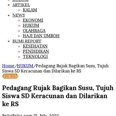
ARTIKEL
KALAM
NEWS
EKONOMI
HUKUM
OLAHRAGA
HAJI DAN UMROH
BUMI REPORT
KESEHATAN
PENDIDIKAN
TEKNOLOGI
Home
/
HUKUM
/
Pedagang Rujak Bagikan Susu, Tujuh
Siswa SD Keracunan dan Dilarikan ke RS
HUKUM
Pedagang Rujak Bagikan Susu, Tujuh
Siswa SD Keracunan dan Dilarikan
ke RS
Send
BritaBrita.com
31 July, 2025