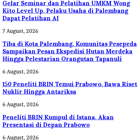
Gelar Seminar dan Pelatihan UMKM Wong
dan
Pelatihan
Kito Level Up, Pelaku Usaha di Palembang
UMKM
Dapat Pelatihan AI
Wong
Kito
Tiba
7 August, 2026
Level
di
Up,
Tiba di Kota Palembang, Komunitas Pesepeda
Kota
Pelaku
Palembang,
Sampaikan Pesan Ekspedisi Hutan Merdeka
Usaha
Komunitas
Hingga Pelestarian Orangutan Tapanuli
di
Pesepeda
Palembang
Sampaikan
150
6 August, 2026
Dapat
Pesan
Peneliti
Pelatihan
Ekspedisi
150 Peneliti BRIN Temui Prabowo, Bawa Riset
BRIN
AI
Hutan
Temui
Nuklir Hingga Antariksa
Merdeka
Prabowo,
Hingga
Bawa
Peneliti
6 August, 2026
Pelestarian
Riset
BRIN
Orangutan
Nuklir
Peneliti BRIN Kumpul di Istana, Akan
Kumpul
Tapanuli
Hingga
di
Presentasi di Depan Prabowo
Antariksa
Istana,
Akan
Harga
6 August, 2026