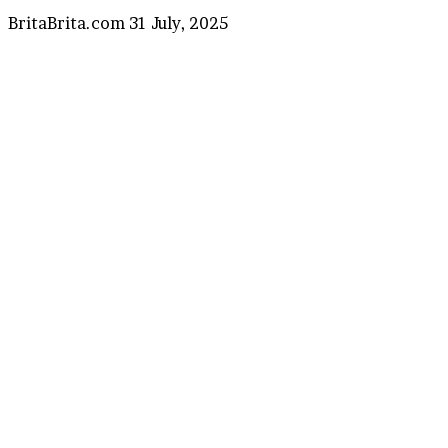
Send
BritaBrita.com
31 July, 2025
an
email