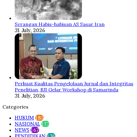
Serangan Habis-habisan AS Sasar Iran
31 July, 2026
Perkuat Kualitas Pengelolaan Jurnal dan Integritas
Penelitian, RJI Gelar Workshop di Samarinda
31 July, 2026
Categories
HUKUM
185
NASIONAL
173
NEWS
167
PENDIDIKAN
136