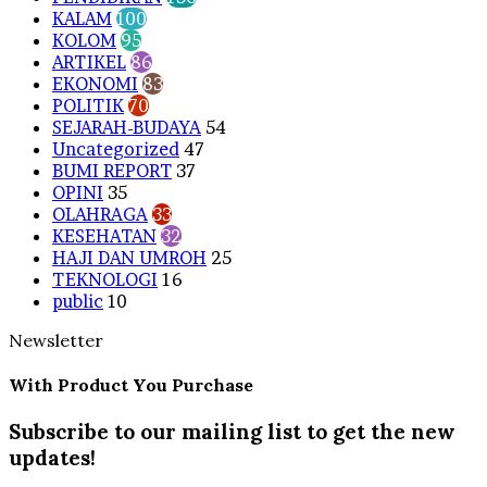
KALAM
100
KOLOM
95
ARTIKEL
86
EKONOMI
83
POLITIK
70
SEJARAH-BUDAYA
54
Uncategorized
47
BUMI REPORT
37
OPINI
35
OLAHRAGA
33
KESEHATAN
32
HAJI DAN UMROH
25
TEKNOLOGI
16
public
10
Newsletter
With Product You Purchase
Subscribe to our mailing list to get the new
updates!