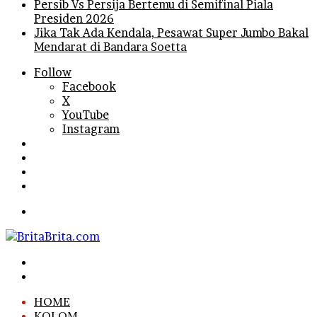
Persib Vs Persija Bertemu di Semifinal Piala
Presiden 2026
Jika Tak Ada Kendala, Pesawat Super Jumbo Bakal
Mendarat di Bandara Soetta
Follow
Facebook
X
YouTube
Instagram
Log
In
Random
Article
Sidebar
Search
for
Menu
Search
for
Log
In
HOME
KOLOM