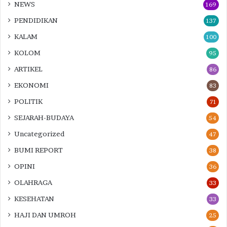
NEWS
169
PENDIDIKAN
137
KALAM
100
KOLOM
95
ARTIKEL
86
EKONOMI
83
POLITIK
71
SEJARAH-BUDAYA
54
Uncategorized
47
BUMI REPORT
38
OPINI
36
OLAHRAGA
33
KESEHATAN
33
HAJI DAN UMROH
25