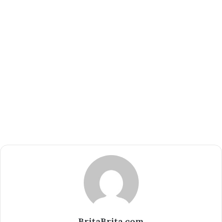
BritaBrita.com