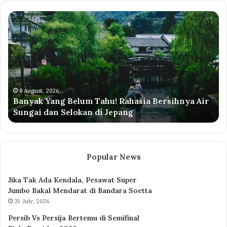
Promo
Diskon
Listrik
50
Persen
Agustus
2026,
Cek
8 August, 2026
ia Bersihnya Air
Promo Diskon Listrik 50 Persen Agu
Syaratnya
Cek Syaratnya
Popular News
Jika Tak Ada Kendala, Pesawat Super
Jumbo Bakal Mendarat di Bandara Soetta
31 July, 2026
Persib Vs Persija Bertemu di Semifinal