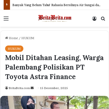
Banyak Yang Belum Tahu! Rahasia Bersihnya Air Sungai dan Selokan di Jepang
Menu
Log In
Se
Home
/
HUKUM
HUKUM
Mobil Ditahan Leasing, Warga
Palembang Polisikan PT
Toyota Astra Finance
Send
BritaBrita.com
15 December, 2025
an
email