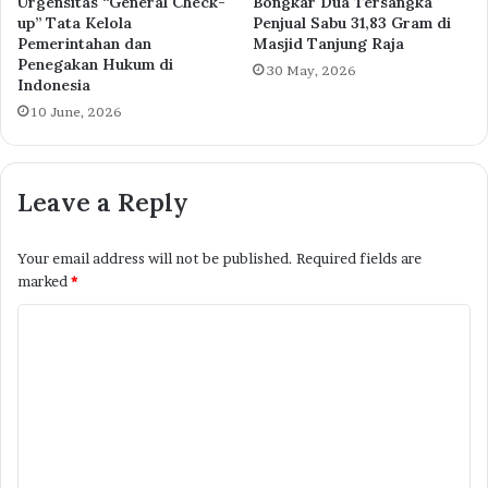
Urgensitas “General Check-
Bongkar Dua Tersangka
up” Tata Kelola
Penjual Sabu 31,83 Gram di
Pemerintahan dan
Masjid Tanjung Raja
Penegakan Hukum di
30 May, 2026
Indonesia
10 June, 2026
Leave a Reply
Your email address will not be published.
Required fields are
marked
*
C
o
m
m
e
n