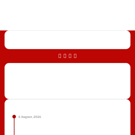
Facebook
X
YouTube
Instagram
Most Important
6 August, 2026
Peneliti BRIN Kumpul di Istana, Akan Presentasi
di Depan Prabowo