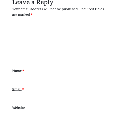
Leave a Reply
Your email address will not be published.
Required fields
are marked
*
C
o
m
m
e
n
Name
*
t
*
Email
*
Website