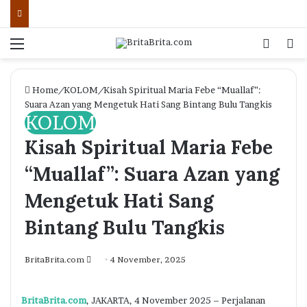
Menu
Log In
Se
Home
/
KOLOM
/
Kisah Spiritual Maria Febe “Muallaf”:
Suara Azan yang Mengetuk Hati Sang Bintang Bulu Tangkis
KOLOM
Kisah Spiritual Maria Febe
“Muallaf”: Suara Azan yang
Mengetuk Hati Sang
Bintang Bulu Tangkis
Send
BritaBrita.com
4 November, 2025
an
email
BritaBrita.com
, JAKARTA, 4 November 2025 – Perjalanan