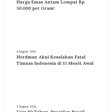
Harga Emas Antam Lompat Rp
Antam
Lompat
50.000 per Gram!
Rp
50.000
per
Gram!
Herdman
Akui
4 August, 2026
Herdman Akui Kesalahan Fatal
Kesalahan
Fatal
Timnas Indonesia di 15 Menit Awal
Timnas
Indonesia
di
15
Menit
Awal
Usia
80
3 August, 2026
Usia 80 Tahun, Presiden Brasil
Tahun,