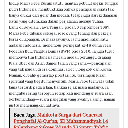
hidup Maria Febe Kusumastuti, mantan pebulutangkis tunggal
putri Indonesia, membuktikan bahwa pencapaian sejati tak
hanya diukur dari gelar dan medali, tetapi juga dari kedamaian
batin yang ditemukan dalam perjalanan menuju Tuhan.
Lahir di Boyolali, Jawa Tengah, pada 30 September 1989,
Maria Febe dikenal sebagai sosok yang tenang dan pekerja
keras di lapangan. Di masa jayanya, ia menjadi salah satu
andalan Indonesia, menembus peringkat ke-18 dunia versi
Federasi Bulu Tangkis Dunia (BWF) pada 2010. Ia juga turut
membawa tim Indonesia meraih medali perunggu di ajang
Piala Uber dan Asian Games tahun yang sama—pencapaian
yang tak mudah di era dominasi atlet Tiongkok dan Korea.
Namun, di balik gemerlap prestasi itu, tersimpan kisah
spiritual yang begitu menyentuh. Maria Febe ternyata telah
lama tertarik pada Islam, bahkan sejak masa mudanya. Ia
mengaku sering tertegun setiap kali mendengar suara azan
berkumandang—suara panggilan yang awalnya asing, namun
justru menenangkan hatinya.
Baca Juga
Mahkota Surga dari Generasi
Penghafal Al-Qur'an, SD Muhammadiyah 14
Palembang Sukses Wisuda 73 Santri Tahfiz