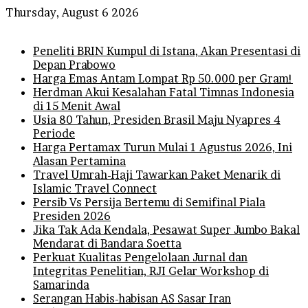
Thursday, August 6 2026
Breaking News
Peneliti BRIN Kumpul di Istana, Akan Presentasi di
Depan Prabowo
Harga Emas Antam Lompat Rp 50.000 per Gram!
Herdman Akui Kesalahan Fatal Timnas Indonesia
di 15 Menit Awal
Usia 80 Tahun, Presiden Brasil Maju Nyapres 4
Periode
Harga Pertamax Turun Mulai 1 Agustus 2026, Ini
Alasan Pertamina
Travel Umrah-Haji Tawarkan Paket Menarik di
Islamic Travel Connect
Persib Vs Persija Bertemu di Semifinal Piala
Presiden 2026
Jika Tak Ada Kendala, Pesawat Super Jumbo Bakal
Mendarat di Bandara Soetta
Perkuat Kualitas Pengelolaan Jurnal dan
Integritas Penelitian, RJI Gelar Workshop di
Samarinda
Serangan Habis-habisan AS Sasar Iran