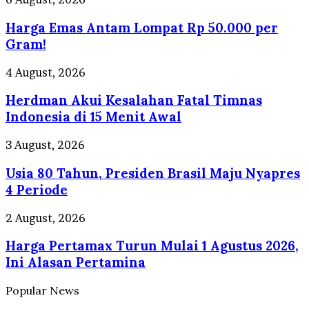
Presentasi
Emas
di
Harga Emas Antam Lompat Rp 50.000 per
Antam
Depan
Lompat
Gram!
Prabowo
Rp
50.000
Herdman
4 August, 2026
per
Akui
Gram!
Herdman Akui Kesalahan Fatal Timnas
Kesalahan
Fatal
Indonesia di 15 Menit Awal
Timnas
Indonesia
Usia
3 August, 2026
di
80
15
Usia 80 Tahun, Presiden Brasil Maju Nyapres
Tahun,
Menit
Presiden
4 Periode
Awal
Brasil
Maju
Harga
2 August, 2026
Nyapres
Pertamax
4
Harga Pertamax Turun Mulai 1 Agustus 2026,
Turun
Periode
Mulai
Ini Alasan Pertamina
1
Agustus
Popular News
2026,