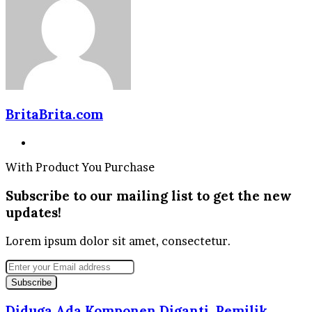
BritaBrita.com
Website
With Product You Purchase
Subscribe to our mailing list to get the new
updates!
Lorem ipsum dolor sit amet, consectetur.
Enter
your
Email
address
Diduga Ada Komponen Diganti, Pemilik