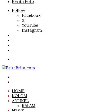
Berita Foto
Follow
Facebook
X
YouTube
Instagram
Log
In
Random
Article
Sidebar
Search
for
Menu
Search
for
Log
In
HOME
KOLOM
ARTIKEL
KALAM
NEWS