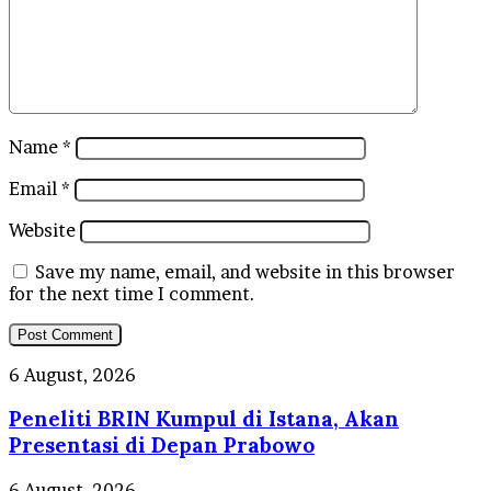
Name
*
Email
*
Website
Save my name, email, and website in this browser
for the next time I comment.
Peneliti
6 August, 2026
BRIN
Peneliti BRIN Kumpul di Istana, Akan
Kumpul
di
Presentasi di Depan Prabowo
Istana,
Akan
Harga
6 August, 2026