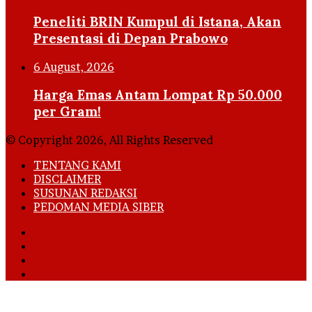
Peneliti BRIN Kumpul di Istana, Akan
Presentasi di Depan Prabowo
6 August, 2026
Harga Emas Antam Lompat Rp 50.000
per Gram!
© Copyright 2026, All Rights Reserved
TENTANG KAMI
DISCLAIMER
SUSUNAN REDAKSI
PEDOMAN MEDIA SIBER
Facebook
X
YouTube
Instagram
Facebook
X
LinkedIn
WhatsApp
Telegram
Viber
Back