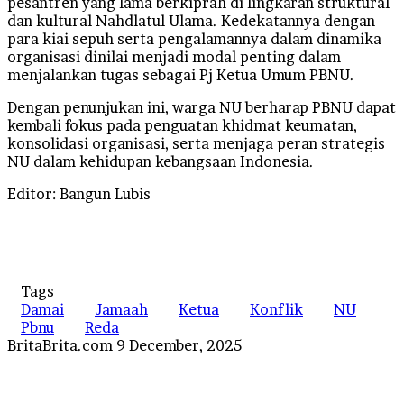
pesantren yang lama berkiprah di lingkaran struktural
dan kultural Nahdlatul Ulama. Kedekatannya dengan
para kiai sepuh serta pengalamannya dalam dinamika
organisasi dinilai menjadi modal penting dalam
menjalankan tugas sebagai Pj Ketua Umum PBNU.
Dengan penunjukan ini, warga NU berharap PBNU dapat
kembali fokus pada penguatan khidmat keumatan,
konsolidasi organisasi, serta menjaga peran strategis
NU dalam kehidupan kebangsaan Indonesia.
Editor: Bangun Lubis
Tags
Damai
Jamaah
Ketua
Konflik
NU
Pbnu
Reda
Send
BritaBrita.com
9 December, 2025
an
email