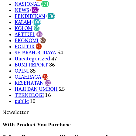
NASIONAL
171
NEWS
165
PENDIDIKAN
136
KALAM
100
KOLOM
95
ARTIKEL
86
EKONOMI
82
POLITIK
70
SEJARAH-BUDAYA
54
Uncategorized
47
BUMI REPORT
36
OPINI
35
OLAHRAGA
33
KESEHATAN
32
HAJI DAN UMROH
25
TEKNOLOGI
16
public
10
Newsletter
With Product You Purchase