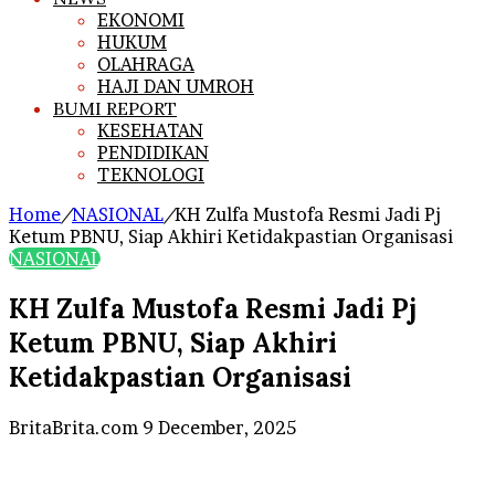
EKONOMI
HUKUM
OLAHRAGA
HAJI DAN UMROH
BUMI REPORT
KESEHATAN
PENDIDIKAN
TEKNOLOGI
Home
/
NASIONAL
/
KH Zulfa Mustofa Resmi Jadi Pj
Ketum PBNU, Siap Akhiri Ketidakpastian Organisasi
NASIONAL
KH Zulfa Mustofa Resmi Jadi Pj
Ketum PBNU, Siap Akhiri
Ketidakpastian Organisasi
Send
BritaBrita.com
9 December, 2025
an
email