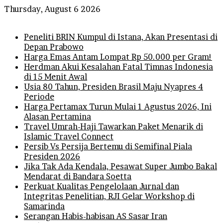
Thursday, August 6 2026
Breaking News
Peneliti BRIN Kumpul di Istana, Akan Presentasi di
Depan Prabowo
Harga Emas Antam Lompat Rp 50.000 per Gram!
Herdman Akui Kesalahan Fatal Timnas Indonesia
di 15 Menit Awal
Usia 80 Tahun, Presiden Brasil Maju Nyapres 4
Periode
Harga Pertamax Turun Mulai 1 Agustus 2026, Ini
Alasan Pertamina
Travel Umrah-Haji Tawarkan Paket Menarik di
Islamic Travel Connect
Persib Vs Persija Bertemu di Semifinal Piala
Presiden 2026
Jika Tak Ada Kendala, Pesawat Super Jumbo Bakal
Mendarat di Bandara Soetta
Perkuat Kualitas Pengelolaan Jurnal dan
Integritas Penelitian, RJI Gelar Workshop di
Samarinda
Serangan Habis-habisan AS Sasar Iran