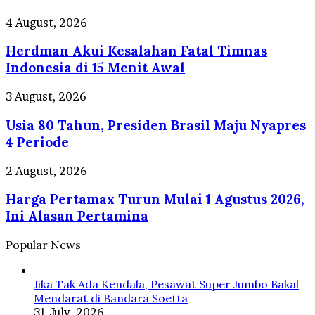
Rp
50.000
Herdman
4 August, 2026
per
Akui
Gram!
Herdman Akui Kesalahan Fatal Timnas
Kesalahan
Fatal
Indonesia di 15 Menit Awal
Timnas
Indonesia
Usia
3 August, 2026
di
80
15
Usia 80 Tahun, Presiden Brasil Maju Nyapres
Tahun,
Menit
Presiden
4 Periode
Awal
Brasil
Maju
Harga
2 August, 2026
Nyapres
Pertamax
4
Harga Pertamax Turun Mulai 1 Agustus 2026,
Turun
Periode
Mulai
Ini Alasan Pertamina
1
Agustus
Popular News
2026,
Ini
Alasan
Jika Tak Ada Kendala, Pesawat Super Jumbo Bakal
Pertamina
Mendarat di Bandara Soetta
31 July, 2026