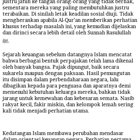
justru jatuh ke tangan orang-orang yang tidak berhak,
sementara mereka yang paling membutuhkan justru
terabaikan. Di sinilah letak keadilan sosial diuji. Tidak
mengherankan apabila Al-Qur’an memberikan perhatian
khusus terhadap masalah ini, yang kemudian dijelaskan
dan dirinci secara lebih detail oleh Sunnah Rasulullah
ﷺ.
Sejarah keuangan sebelum datangnya Islam mencatat
bahwa berbagai bentuk perpajakan telah lama dikenal
oleh banyak bangsa. Pajak dipungut, baik secara
sukarela maupun dengan paksaan. Hasil pemungutan
itu disimpan dalam perbendaharaan negara, lalu
dibagikan kepada para penguasa dan aparatnya demi
memenuhi kebutuhan keluarga mereka, bahkan tidak
jarang untuk kemewahan dan kebesaran semata. Nasib
rakyat kecil, fakir miskin, dan kelompok lemah sering
kali tidak menjadi perhatian utama.
Kedatangan Islam membawa perubahan mendasar
dalam orientasi keuangan negara. Perhatian pertama