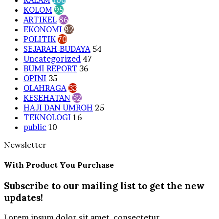
KOLOM
95
ARTIKEL
86
EKONOMI
82
POLITIK
70
SEJARAH-BUDAYA
54
Uncategorized
47
BUMI REPORT
36
OPINI
35
OLAHRAGA
33
KESEHATAN
32
HAJI DAN UMROH
25
TEKNOLOGI
16
public
10
Newsletter
With Product You Purchase
Subscribe to our mailing list to get the new
updates!
Lorem ipsum dolor sit amet, consectetur.