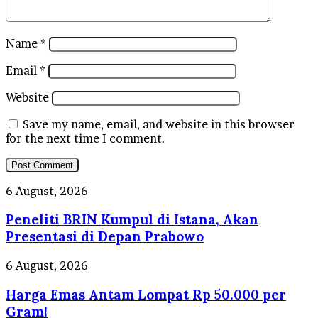
Name
*
Email
*
Website
Save my name, email, and website in this browser
for the next time I comment.
Peneliti
6 August, 2026
BRIN
Peneliti BRIN Kumpul di Istana, Akan
Kumpul
di
Presentasi di Depan Prabowo
Istana,
Akan
Harga
6 August, 2026
Presentasi
Emas
di
Harga Emas Antam Lompat Rp 50.000 per
Antam
Depan
Lompat
Gram!
Prabowo