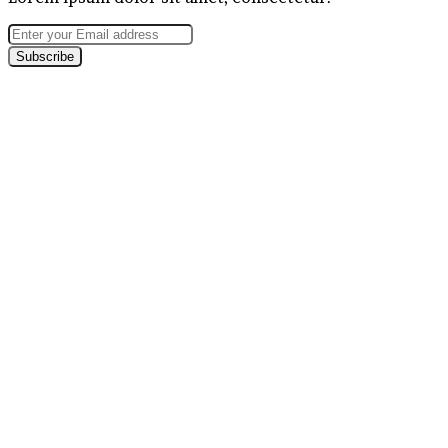
Enter
your
Email
address