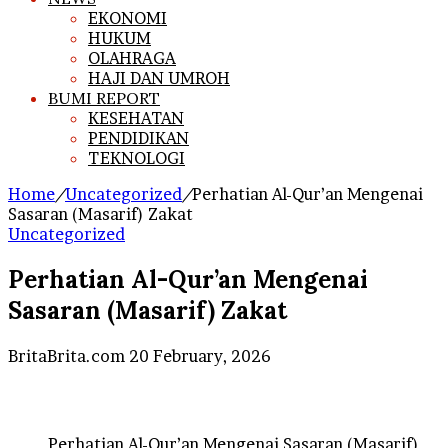
EKONOMI
HUKUM
OLAHRAGA
HAJI DAN UMROH
BUMI REPORT
KESEHATAN
PENDIDIKAN
TEKNOLOGI
Home
/
Uncategorized
/
Perhatian Al-Qur’an Mengenai
Sasaran (Masarif) Zakat
Uncategorized
Perhatian Al-Qur’an Mengenai
Sasaran (Masarif) Zakat
Send
BritaBrita.com
20 February, 2026
an
email
Perhatian Al-Qur’an Mengenai Sasaran (Masarif)