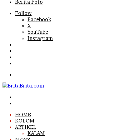
Berita Foto
Follow
Facebook
X
YouTube
Instagram
Log
In
Random
Article
Sidebar
Search
for
Menu
Search
for
Log
In
HOME
KOLOM
ARTIKEL
KALAM
NEWS