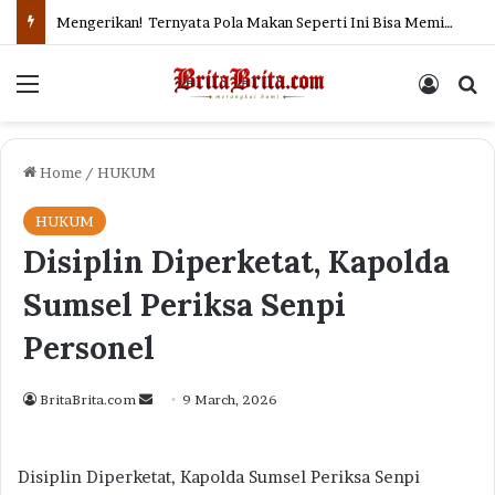
Mengerikan! Ternyata Pola Makan Seperti Ini Bisa Memicu Kanker Usus Besar
Menu
Log In
Se
Home
/
HUKUM
HUKUM
Disiplin Diperketat, Kapolda
Sumsel Periksa Senpi
Personel
Send
BritaBrita.com
9 March, 2026
an
email
Disiplin Diperketat, Kapolda Sumsel Periksa Senpi