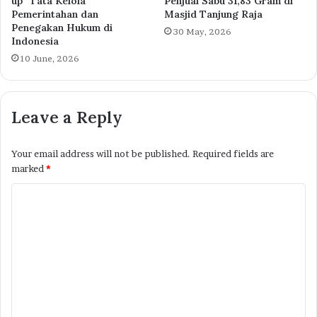
up” Tata Kelola
Penjual Sabu 31,83 Gram di
Pemerintahan dan
Masjid Tanjung Raja
Penegakan Hukum di
30 May, 2026
Indonesia
10 June, 2026
Leave a Reply
Your email address will not be published.
Required fields are
marked
*
C
o
m
m
e
n