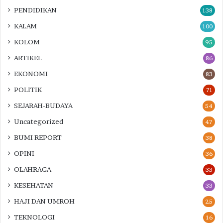
PENDIDIKAN
138
KALAM
100
KOLOM
95
ARTIKEL
86
EKONOMI
83
POLITIK
71
SEJARAH-BUDAYA
54
Uncategorized
47
BUMI REPORT
38
OPINI
36
OLAHRAGA
33
KESEHATAN
33
HAJI DAN UMROH
25
TEKNOLOGI
16