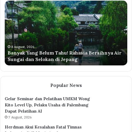
Banyak
Pr
Yang
Di
Belum
Li
Tahu!
50
Rahasia
Pe
Bersihnya
Ag
Air
20
Sungai
Ce
8 August, 2026
Banyak Yang Belum Tahu! Rahasia Bersihnya Air
dan
Sy
Sungai dan Selokan di Jepang
Selokan
di
Jepang
Popular News
Gelar Seminar dan Pelatihan UMKM Wong
Kito Level Up, Pelaku Usaha di Palembang
Dapat Pelatihan AI
7 August, 2026
Herdman Akui Kesalahan Fatal Timnas