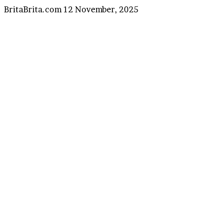
Send
BritaBrita.com
12 November, 2025
an
email