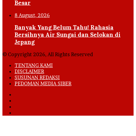
Besar
8 August, 2026
Banyak Yang Belum Tahu! Rahasia
Bersihnya Air Sungai dan Selokan di
Jepang
© Copyright 2026, All Rights Reserved
TENTANG KAMI
DISCLAIMER
SUSUNAN REDAKSI
PEDOMAN MEDIA SIBER
Facebook
X
YouTube
Instagram
Facebook
X
LinkedIn
WhatsApp
Telegram
Viber
Back
to
top