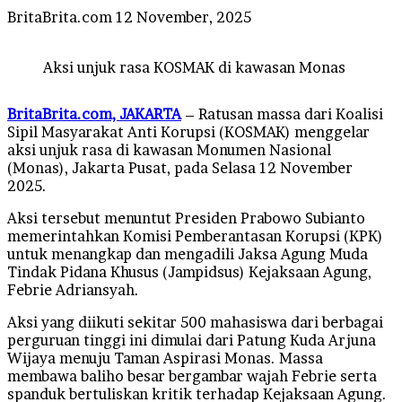
Send
BritaBrita.com
12 November, 2025
an
email
Aksi unjuk rasa KOSMAK di kawasan Monas
BritaBrita.com, JAKARTA
– Ratusan massa dari Koalisi
Sipil Masyarakat Anti Korupsi (KOSMAK) menggelar
aksi unjuk rasa di kawasan Monumen Nasional
(Monas), Jakarta Pusat, pada Selasa 12 November
2025.
Aksi tersebut menuntut Presiden Prabowo Subianto
memerintahkan Komisi Pemberantasan Korupsi (KPK)
untuk menangkap dan mengadili Jaksa Agung Muda
Tindak Pidana Khusus (Jampidsus) Kejaksaan Agung,
Febrie Adriansyah.
Aksi yang diikuti sekitar 500 mahasiswa dari berbagai
perguruan tinggi ini dimulai dari Patung Kuda Arjuna
Wijaya menuju Taman Aspirasi Monas. Massa
membawa baliho besar bergambar wajah Febrie serta
spanduk bertuliskan kritik terhadap Kejaksaan Agung.