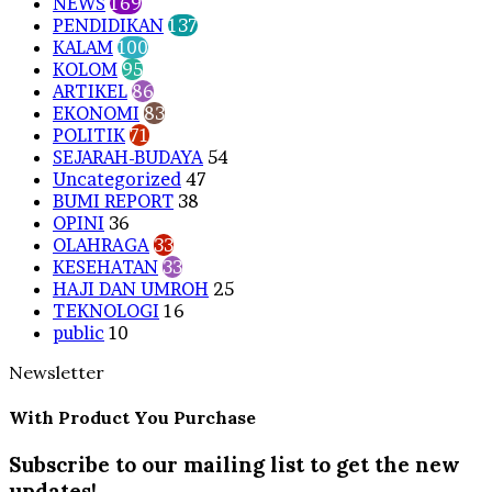
NEWS
169
PENDIDIKAN
137
KALAM
100
KOLOM
95
ARTIKEL
86
EKONOMI
83
POLITIK
71
SEJARAH-BUDAYA
54
Uncategorized
47
BUMI REPORT
38
OPINI
36
OLAHRAGA
33
KESEHATAN
33
HAJI DAN UMROH
25
TEKNOLOGI
16
public
10
Newsletter
With Product You Purchase
Subscribe to our mailing list to get the new
updates!