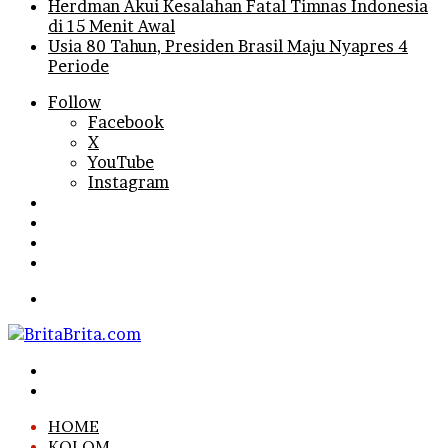
Herdman Akui Kesalahan Fatal Timnas Indonesia
di 15 Menit Awal
Usia 80 Tahun, Presiden Brasil Maju Nyapres 4
Periode
Follow
Facebook
X
YouTube
Instagram
Log
In
Random
Article
Sidebar
Search
for
Menu
Search
for
Log
In
HOME
KOLOM