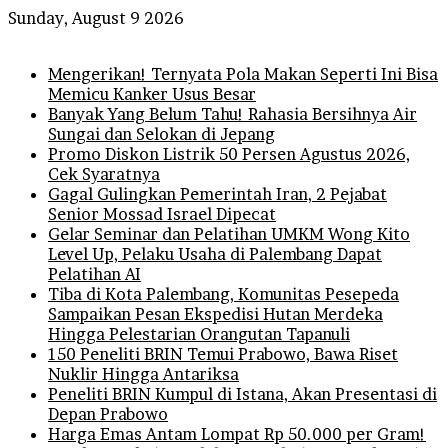
Sunday, August 9 2026
Breaking News
Mengerikan! Ternyata Pola Makan Seperti Ini Bisa
Memicu Kanker Usus Besar
Banyak Yang Belum Tahu! Rahasia Bersihnya Air
Sungai dan Selokan di Jepang
Promo Diskon Listrik 50 Persen Agustus 2026,
Cek Syaratnya
Gagal Gulingkan Pemerintah Iran, 2 Pejabat
Senior Mossad Israel Dipecat
Gelar Seminar dan Pelatihan UMKM Wong Kito
Level Up, Pelaku Usaha di Palembang Dapat
Pelatihan AI
Tiba di Kota Palembang, Komunitas Pesepeda
Sampaikan Pesan Ekspedisi Hutan Merdeka
Hingga Pelestarian Orangutan Tapanuli
150 Peneliti BRIN Temui Prabowo, Bawa Riset
Nuklir Hingga Antariksa
Peneliti BRIN Kumpul di Istana, Akan Presentasi di
Depan Prabowo
Harga Emas Antam Lompat Rp 50.000 per Gram!