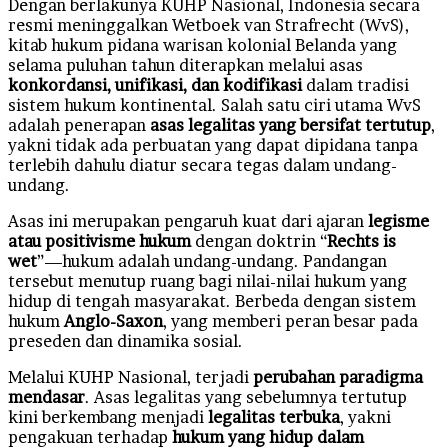
Dengan berlakunya KUHP Nasional, Indonesia secara
resmi meninggalkan Wetboek van Strafrecht (WvS),
kitab hukum pidana warisan kolonial Belanda yang
selama puluhan tahun diterapkan melalui asas
konkordansi, unifikasi, dan kodifikasi
dalam tradisi
sistem hukum kontinental. Salah satu ciri utama WvS
adalah penerapan
asas legalitas yang bersifat tertutup
,
yakni tidak ada perbuatan yang dapat dipidana tanpa
terlebih dahulu diatur secara tegas dalam undang-
undang.
Asas ini merupakan pengaruh kuat dari ajaran
legisme
atau positivisme hukum
dengan doktrin “
Rechts is
wet
”—hukum adalah undang-undang. Pandangan
tersebut menutup ruang bagi nilai-nilai hukum yang
hidup di tengah masyarakat. Berbeda dengan sistem
hukum
Anglo-Saxon
, yang memberi peran besar pada
preseden dan dinamika sosial.
Melalui KUHP Nasional, terjadi
perubahan paradigma
mendasar
. Asas legalitas yang sebelumnya tertutup
kini berkembang menjadi
legalitas terbuka
, yakni
pengakuan terhadap
hukum yang hidup dalam