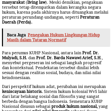
masyarakat
(
living law
). Meski demikian, pengakuan
tersebut tetap ditempatkan dalam kerangka negara
hukum, karena pada akhirnya harus dituangkan melalui
peraturan perundang-undangan, seperti
Peraturan
Daerah (Perda).
Baca Juga
Penegakan Hukum Lingkungan Hidup
Masih dalam Tataran Normatif
Para perumus KUHP Nasional, antara lain
Prof. Dr.
Mulyadi, S.H.
dan
Prof. Dr. Barda Nawawi Arief, S.H
.,
menyebut pergeseran ini sebagai langkah progresif
dan kontekstual. Pendekatan tersebut dinilai lebih
sesuai dengan realitas sosial, budaya, dan nilai-nilai
keindonesiaan.
Dari perspektif hukum adat, perubahan ini merupakan
keniscayaan historis.
Sistem hukum kolonial WvS lahir
dari latar belakang sosial dan filosofis yang sangat
berbeda dengan bangsa Indonesia. Sementara KUHP
Nasional disusun sebagai
produk hukum nasional,
yang