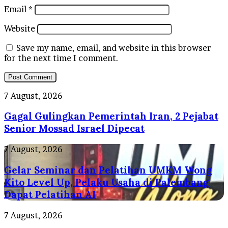
Email
*
Website
Save my name, email, and website in this browser
for the next time I comment.
Gagal
7 August, 2026
Gulingkan
Gagal Gulingkan Pemerintah Iran, 2 Pejabat
Pemerintah
Iran,
Senior Mossad Israel Dipecat
2
Pejabat
Gelar
7 August, 2026
Senior
Seminar
Mossad
Gelar Seminar dan Pelatihan UMKM Wong
dan
Israel
Pelatihan
Kito Level Up, Pelaku Usaha di Palembang
Dipecat
UMKM
Dapat Pelatihan AI
Wong
Kito
Tiba
7 August, 2026
Level
di