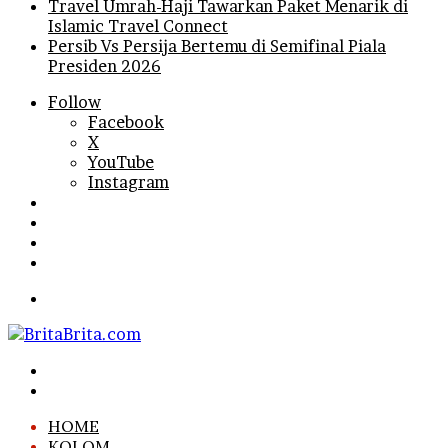
Travel Umrah-Haji Tawarkan Paket Menarik di
Islamic Travel Connect
Persib Vs Persija Bertemu di Semifinal Piala
Presiden 2026
Follow
Facebook
X
YouTube
Instagram
Log
In
Random
Article
Sidebar
Search
for
Menu
Search
for
Log
In
HOME
KOLOM