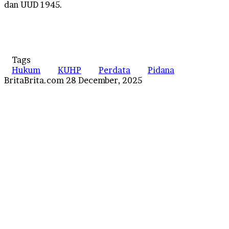
dan UUD 1945.
Tags
Hukum
KUHP
Perdata
Pidana
Send
BritaBrita.com
28 December, 2025
an
email