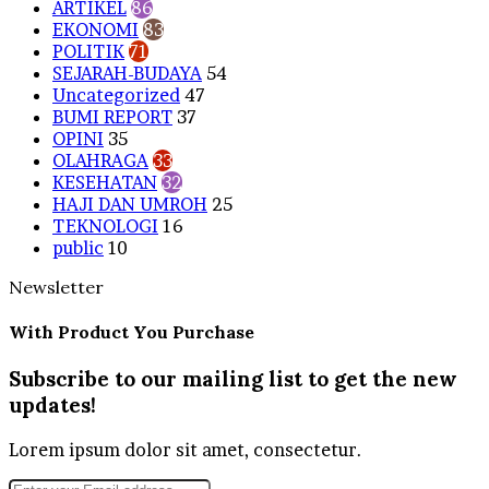
ARTIKEL
86
EKONOMI
83
POLITIK
71
SEJARAH-BUDAYA
54
Uncategorized
47
BUMI REPORT
37
OPINI
35
OLAHRAGA
33
KESEHATAN
32
HAJI DAN UMROH
25
TEKNOLOGI
16
public
10
Newsletter
With Product You Purchase
Subscribe to our mailing list to get the new
updates!
Lorem ipsum dolor sit amet, consectetur.
Enter