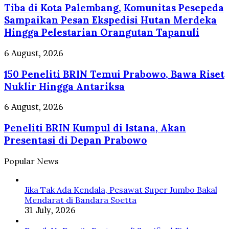
Up,
Tiba di Kota Palembang, Komunitas Pesepeda
Kota
Pelaku
Palembang,
Sampaikan Pesan Ekspedisi Hutan Merdeka
Usaha
Komunitas
Hingga Pelestarian Orangutan Tapanuli
di
Pesepeda
Palembang
Sampaikan
150
6 August, 2026
Dapat
Pesan
Peneliti
Pelatihan
Ekspedisi
150 Peneliti BRIN Temui Prabowo, Bawa Riset
BRIN
AI
Hutan
Temui
Nuklir Hingga Antariksa
Merdeka
Prabowo,
Hingga
Bawa
Peneliti
6 August, 2026
Pelestarian
Riset
BRIN
Orangutan
Nuklir
Peneliti BRIN Kumpul di Istana, Akan
Kumpul
Tapanuli
Hingga
di
Presentasi di Depan Prabowo
Antariksa
Istana,
Akan
Popular News
Presentasi
di
Depan
Jika Tak Ada Kendala, Pesawat Super Jumbo Bakal
Prabowo
Mendarat di Bandara Soetta
31 July, 2026