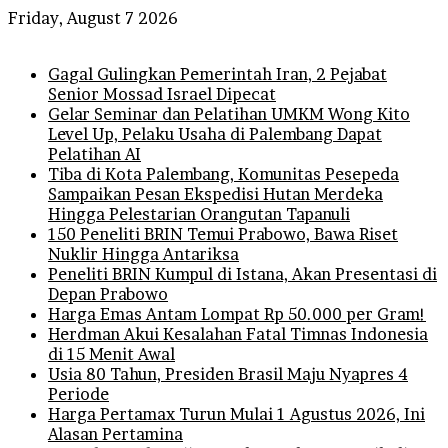
Friday, August 7 2026
Breaking News
Gagal Gulingkan Pemerintah Iran, 2 Pejabat
Senior Mossad Israel Dipecat
Gelar Seminar dan Pelatihan UMKM Wong Kito
Level Up, Pelaku Usaha di Palembang Dapat
Pelatihan AI
Tiba di Kota Palembang, Komunitas Pesepeda
Sampaikan Pesan Ekspedisi Hutan Merdeka
Hingga Pelestarian Orangutan Tapanuli
150 Peneliti BRIN Temui Prabowo, Bawa Riset
Nuklir Hingga Antariksa
Peneliti BRIN Kumpul di Istana, Akan Presentasi di
Depan Prabowo
Harga Emas Antam Lompat Rp 50.000 per Gram!
Herdman Akui Kesalahan Fatal Timnas Indonesia
di 15 Menit Awal
Usia 80 Tahun, Presiden Brasil Maju Nyapres 4
Periode
Harga Pertamax Turun Mulai 1 Agustus 2026, Ini
Alasan Pertamina