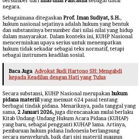
bersumber dari
nilai-nilai Pancasila
sebagai dasar
negara.
Sebagaimana ditegaskan
Prof. Iman Sudiyat, S.H.
,
hukum nasional sejatinya adalah hukum yang bentuk
dan substansinya bersumber dari nilai-nilai yang hidup
dalam masyarakat. Dalam konteks ini, KUHP Nasional
mencerminkan upaya serius untuk menempatkan
hukum tidak sekadar sebagai teks normatif, tetapi
sebagai instrumen keadilan sosial.
Baca Juga
Advokat Rudi Hartono SH: Mengabdi
kepada Keadilan dengan Hati yang Tulus
Secara substansi, KUHP Nasional merupakan
hukum
pidana materiil
yang memuat 624 pasal tentang
berbagai tindak pidana. Menariknya, pada tanggal yang
sama,
2 Januari 2026,
juga direncanakan mulai berlaku
Kitab Undang-Undang Hukum Acara Pidana (KUHAP)
yang baru, sebagai pengganti KUHAP lama. Artinya,
pembaruan hukum pidana Indonesia berlangsung
secara menyeluruh, baik dari sisi materiil maupun