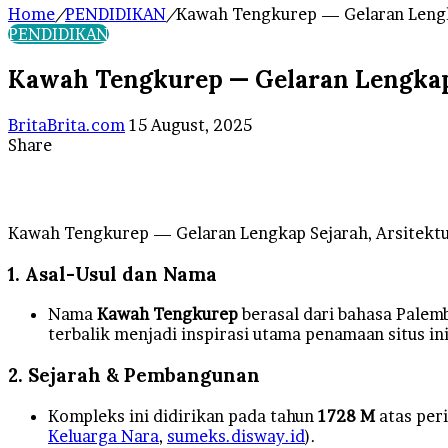
Home
/
PENDIDIKAN
/
Kawah Tengkurep — Gelaran Lengka
PENDIDIKAN
Kawah Tengkurep — Gelaran Lengkap S
Send
BritaBrita.com
15 August, 2025
an
Share
Facebook
X
LinkedIn
Tumblr
Pinterest
Reddit
VKontakte
Odnoklassniki
Pocket
WhatsApp
Telegram
Line
email
Kawah Tengkurep — Gelaran Lengkap Sejarah, Arsitektur
1. Asal-Usul dan Nama
Nama
Kawah Tengkurep
berasal dari bahasa Palem
terbalik menjadi inspirasi utama penamaan situs ini
2. Sejarah & Pembangunan
Kompleks ini didirikan pada tahun
1728 M
atas per
Keluarga Nara
,
sumeks.disway.id
).