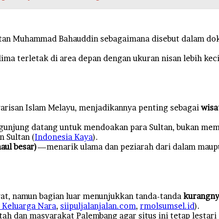
ltan Muhammad Bahauddin sebagaimana disebut dalam do
ma terletak di area depan dengan ukuran nisan lebih keci
an warisan Islam Melayu, menjadikannya penting sebagai
wisa
njung datang untuk mendoakan para Sultan, bukan memint
n Sultan (
Indonesia Kaya
).
aul besar)
—menarik ulama dan peziarah dari dalam maupu
wat, namun bagian luar menunjukkan tanda-tanda
kurangny
 Keluarga Nara
,
siipuljalanjalan.com
,
rmolsumsel.id
).
h dan masyarakat Palembang agar situs ini tetap lestari 