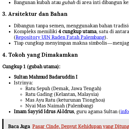
Bangunan kubah atau
gubah
di area inti dibangun k
3. Arsitektur dan Bahan
Dibangun tanpa semen, menggunakan bahan tradisi
Kompleks memiliki
4 cungkup utama
, satu di anta
(
Repository UIN Raden Fatah Palembang
).
Tiap cungkup menyimpan makna simbolis—menjaga k
4. Tokoh yang Dimakamkan
Cungkup 1 (gubah utama):
Sultan Mahmud Badaruddin I
Istrinya:
Ratu Sepuh (Demak, Jawa Tengah)
Ratu Gading (Kelantan, Malaysia)
Mas Ayu Ratu (keturunan Tionghoa)
Nyai Mas Naimah (Palembang)
Imam Sayyid Idrus Al-Idrus
, guru agama Sultan (
inf
Baca Juga
Pasar Cinde, Denyut Kehidupan yang Ditu