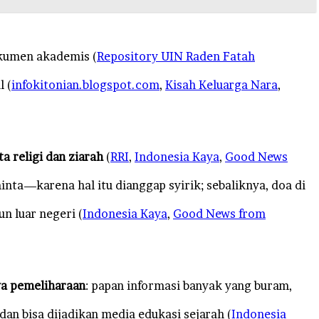
kumen akademis (
Repository UIN Raden Fatah
l (
infokitonian.blogspot.com
,
Kisah Keluarga Nara
,
ta religi dan ziarah
(
RRI
,
Indonesia Kaya
,
Good News
a—karena hal itu dianggap syirik; sebaliknya, doa di
n luar negeri (
Indonesia Kaya
,
Good News from
a pemeliharaan
: papan informasi banyak yang buram,
dan bisa dijadikan media edukasi sejarah (
Indonesia