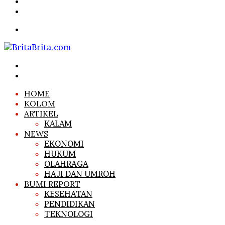
Article
Sidebar
Search
for
Menu
Search
for
Log
In
HOME
KOLOM
ARTIKEL
KALAM
NEWS
EKONOMI
HUKUM
OLAHRAGA
HAJI DAN UMROH
BUMI REPORT
KESEHATAN
PENDIDIKAN
TEKNOLOGI