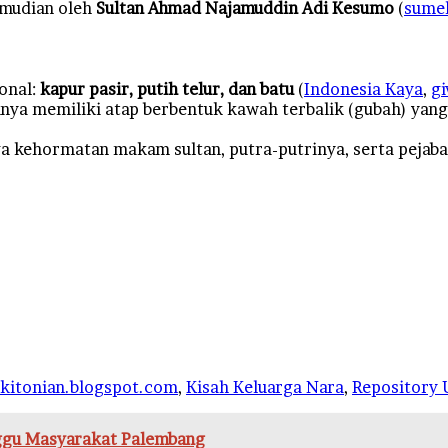
emudian oleh
Sultan Ahmad Najamuddin Adi Kesumo
(
sumek
onal:
kapur pasir, putih telur, dan batu
(
Indonesia Kaya
,
g
ranya memiliki atap berbentuk kawah terbalik (gubah) ya
ehormatan makam sultan, putra-putrinya, serta pejabat
okitonian.blogspot.com
,
Kisah Keluarga Nara
,
Repository 
nggu Masyarakat Palembang