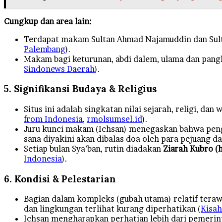
Cungkup dan area lain:
Terdapat makam Sultan Ahmad Najamuddin dan Su
Palembang
).
Makam bagi keturunan, abdi dalem, ulama dan pangli
Sindonews Daerah
).
5. Signifikansi Budaya & Religius
Situs ini adalah singkatan nilai sejarah, religi, d
from Indonesia
,
rmolsumsel.id
).
Juru kunci makam (Ichsan) menegaskan bahwa pengu
sana diyakini akan dibalas doa oleh para pejuang da
Setiap bulan Sya’ban, rutin diadakan
Ziarah Kubro (h
Indonesia
).
6. Kondisi & Pelestarian
Bagian dalam kompleks (gubah utama) relatif tera
dan lingkungan terlihat kurang diperhatikan (
Kisah
Ichsan mengharapkan perhatian lebih dari pemerinta