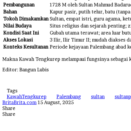
Pembangunan
1728 M oleh Sultan Mahmud Badarud
Bahan
Kapur pasir, putih telur, batu (tanp
Tokoh Dimakamkan
Sultan, empat istri, guru agama, ke
Nilai Budaya
Situs religius dan sejarah penting; 
Kondisi Saat Ini
Gubah utama terawat; area luar butu
Akses Lokasi
3 Ilir, Ilir Timur II; mudah diakses
Konteks Kesultanan
Periode kejayaan Palembang abad k
Makna Kawah Tengkurep melampaui fungsinya sebagai k
Editor: Bangun Lubis
Tags
KawahTengkurep
Palembang
sultan
sultan
Send
BritaBrita.com
15 August, 2025
an
Share
Facebook
X
LinkedIn
Tumblr
Pinterest
Reddit
VKontakte
Odnoklassniki
Pocket
WhatsApp
Telegram
Line
email
Share
Facebook
X
LinkedIn
Tumblr
Pinterest
Reddit
VKontakte
Odnoklassniki
Pocket
Messenger
Messenger
WhatsApp
Telegram
Line
Share
Print
via