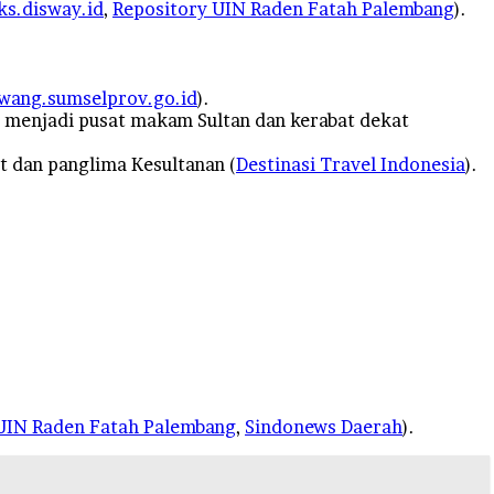
s.disway.id
,
Repository UIN Raden Fatah Palembang
).
iwang.sumselprov.go.id
).
ng menjadi pusat makam Sultan dan kerabat dekat
 dan panglima Kesultanan (
Destinasi Travel Indonesia
).
UIN Raden Fatah Palembang
,
Sindonews Daerah
).