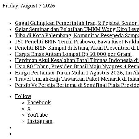
Friday, August 7 2026
Breaking News
Gagal Gulingkan Pemerintah Iran, 2 Pejabat Senior
Gelar Seminar dan Pelatihan UMKM Wong Kito Level
Tiba di Kota Palembang, Komunitas Pesepeda Sampa
150 Peneliti BRIN Temui Prabowo, Bawa Riset Nukli
Peneliti BRIN Kumpul di Istana, Akan Presentasi d
Harga Emas Antam Lompat Rp 50.000 per Gram!
Herdman Akui Kesalahan Fatal Timnas Indonesia di
Usia 80 Tahun, Presiden Brasil Maju Nyapres 4 Per
Harga Pertamax Turun Mulai 1 Agustus 2026, Ini A
Travel Umrah-Haji Tawarkan Paket Menarik di Isla
Persib Vs Persija Bertemu di Semifinal Piala Presi
Follow
Facebook
X
YouTube
Instagram
Log
In
Random