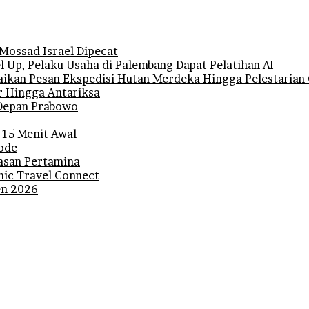
 Mossad Israel Dipecat
 Up, Pelaku Usaha di Palembang Dapat Pelatihan AI
ikan Pesan Ekspedisi Hutan Merdeka Hingga Pelestarian 
r Hingga Antariksa
i Depan Prabowo
 15 Menit Awal
iode
lasan Pertamina
mic Travel Connect
den 2026