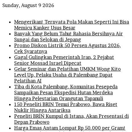
Sunday, August 9 2026
Breaking News
Mengerikan! Ternyata Pola Makan Seperti Ini Bisa
Memicu Kanker Usus Besar
Banyak Yang Belum Tahu! Rahasia Bersihnya Air
Sungai dan Selokan di Jepang
Promo Diskon Listrik 50 Persen Agustus 2026,
Cek Syaratnya
Gagal Gulingkan Pemerintah Iran, 2 Pejabat
Senior Mossad Israel Dipecat
Gelar Seminar dan Pelatihan UMKM Wong Kito
Level Up, Pelaku Usaha di Palembang Dapat
Pelatihan AI
Tiba di Kota Palembang, Komunitas Pesepeda
Sampaikan Pesan Ekspedisi Hutan Merdeka
Hingga Pelestarian Orangutan Tapanuli
150 Peneliti BRIN Temui Prabowo, Bawa Riset
Nuklir Hingga Antariksa
Peneliti BRIN Kumpul di Istana, Akan Presentasi di
Depan Prabowo
Harga Emas Antam Lompat Rp 50.000 per Gram!