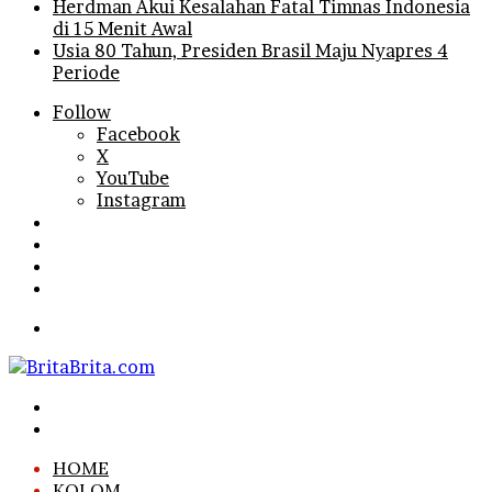
Herdman Akui Kesalahan Fatal Timnas Indonesia
di 15 Menit Awal
Usia 80 Tahun, Presiden Brasil Maju Nyapres 4
Periode
Follow
Facebook
X
YouTube
Instagram
Log
In
Random
Article
Sidebar
Search
for
Menu
Search
for
Log
In
HOME
KOLOM