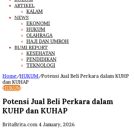
ARTIKEL
KALAM
NEWS
EKONOMI
HUKUM
OLAHRAGA
HAJI DAN UMROH
BUMI REPORT
KESEHATAN
PENDIDIKAN
TEKNOLOGI
Home
/
HUKUM
/
Potensi Jual Beli Perkara dalam KUHP
dan KUHAP
HUKUM
Potensi Jual Beli Perkara dalam
KUHP dan KUHAP
Send
BritaBrita.com
4 January, 2026
an