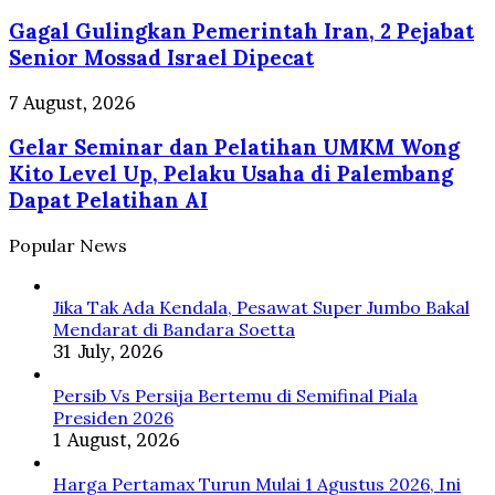
2026,
Gulingkan
Cek
Gagal Gulingkan Pemerintah Iran, 2 Pejabat
Pemerintah
Syaratnya
Iran,
Senior Mossad Israel Dipecat
2
Pejabat
Gelar
7 August, 2026
Senior
Seminar
Mossad
Gelar Seminar dan Pelatihan UMKM Wong
dan
Israel
Pelatihan
Kito Level Up, Pelaku Usaha di Palembang
Dipecat
UMKM
Dapat Pelatihan AI
Wong
Kito
Popular News
Level
Up,
Pelaku
Jika Tak Ada Kendala, Pesawat Super Jumbo Bakal
Usaha
Mendarat di Bandara Soetta
di
31 July, 2026
Palembang
Dapat
Persib Vs Persija Bertemu di Semifinal Piala
Pelatihan
Presiden 2026
AI
1 August, 2026
Harga Pertamax Turun Mulai 1 Agustus 2026, Ini