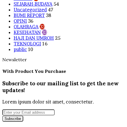
SEJARAH-BUDAYA
54
Uncategorized
47
BUMI REPORT
38
OPINI
36
OLAHRAGA
33
KESEHATAN
33
HAJI DAN UMROH
25
TEKNOLOGI
16
public
10
Newsletter
With Product You Purchase
Subscribe to our mailing list to get the new
updates!
Lorem ipsum dolor sit amet, consectetur.
Enter
your
Email