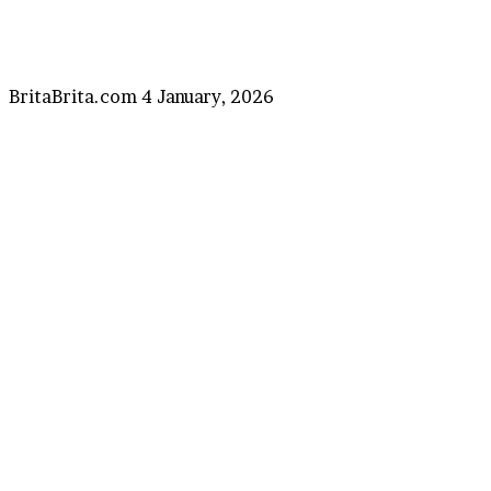
Send
BritaBrita.com
4 January, 2026
an
email