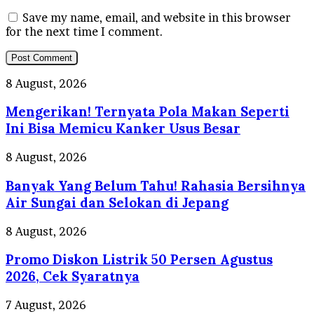
Save my name, email, and website in this browser
for the next time I comment.
Mengerikan!
8 August, 2026
Ternyata
Mengerikan! Ternyata Pola Makan Seperti
Pola
Makan
Ini Bisa Memicu Kanker Usus Besar
Seperti
Ini
Banyak
8 August, 2026
Bisa
Yang
Memicu
Banyak Yang Belum Tahu! Rahasia Bersihnya
Belum
Kanker
Tahu!
Air Sungai dan Selokan di Jepang
Usus
Rahasia
Besar
Bersihnya
Promo
8 August, 2026
Air
Diskon
Sungai
Promo Diskon Listrik 50 Persen Agustus
Listrik
dan
50
2026, Cek Syaratnya
Selokan
Persen
di
Agustus
Gagal
7 August, 2026
Jepang