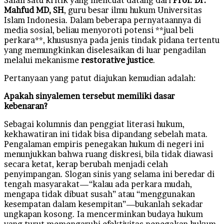
Mahfud MD, SH
, guru besar ilmu hukum Universitas
Islam Indonesia. Dalam beberapa pernyataannya di
media sosial, beliau menyoroti potensi **jual beli
perkara**, khususnya pada jenis tindak pidana tertentu
yang memungkinkan diselesaikan di luar pengadilan
melalui mekanisme
restorative justice
.
Pertanyaan yang patut diajukan kemudian adalah:
Apakah sinyalemen tersebut memiliki dasar
kebenaran?
Sebagai kolumnis dan penggiat literasi hukum,
kekhawatiran ini tidak bisa dipandang sebelah mata.
Pengalaman empiris penegakan hukum di negeri ini
menunjukkan bahwa ruang diskresi, bila tidak diawasi
secara ketat, kerap berubah menjadi celah
penyimpangan. Slogan sinis yang selama ini beredar di
tengah masyarakat—“kalau ada perkara mudah,
mengapa tidak dibuat susah” atau “menggunakan
kesempatan dalam kesempitan”—bukanlah sekadar
ungkapan kosong. Ia mencerminkan budaya hukum
yang turut memengaruhi efektivitas penegakan hukum