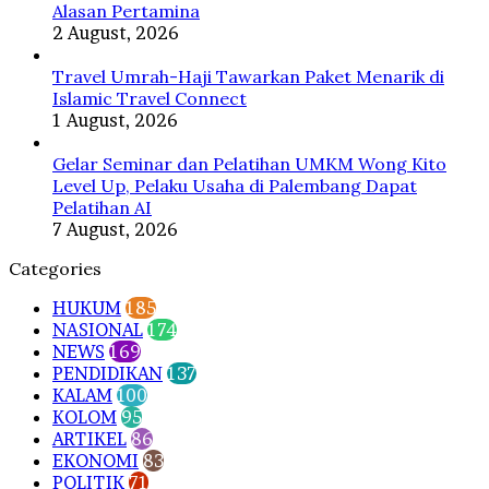
Alasan Pertamina
2 August, 2026
Travel Umrah-Haji Tawarkan Paket Menarik di
Islamic Travel Connect
1 August, 2026
Gelar Seminar dan Pelatihan UMKM Wong Kito
Level Up, Pelaku Usaha di Palembang Dapat
Pelatihan AI
7 August, 2026
Categories
HUKUM
185
NASIONAL
174
NEWS
169
PENDIDIKAN
137
KALAM
100
KOLOM
95
ARTIKEL
86
EKONOMI
83
POLITIK
71